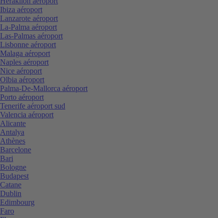
Heraklion aéroport
Ibiza aéroport
Lanzarote aéroport
La-Palma aéroport
Las-Palmas aéroport
Lisbonne aéroport
Malaga aéroport
Naples aéroport
Nice aéroport
Olbia aéroport
Palma-De-Mallorca aéroport
Porto aéroport
Tenerife aéroport sud
Valencia aéroport
Alicante
Antalya
Athènes
Barcelone
Bari
Bologne
Budapest
Catane
Dublin
Edimbourg
Faro