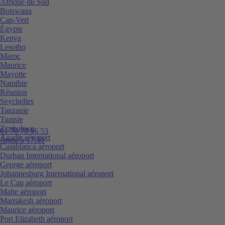
Afrique du Sud
Botswana
Cap-Vert
Égypte
Kenya
Lesotho
Maroc
Maurice
Mayotte
Namibie
Réunion
Seychelles
Tanzanie
Tunisie
Zimbabwe
01 70 70 96 53
Agadir aéroport
Jusqu’à 17:30
Casablanca aéroport
Durban International aéroport
George aéroport
Johannesburg International aéroport
Le Cap aéroport
Mahe aéroport
Marrakesh aéroport
Maurice aéroport
Port Elizabeth aéroport