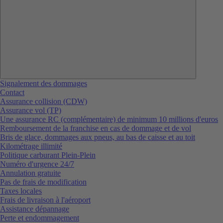
Signalement des dommages
Contact
Assurance collision (CDW)
Assurance vol (TP)
Une assurance RC (complémentaire) de minimum 10 millions d'euros
Remboursement de la franchise en cas de dommage et de vol
Bris de glace, dommages aux pneus, au bas de caisse et au toit
Kilométrage illimité
Politique carburant Plein-Plein
Numéro d'urgence 24/7
Annulation gratuite
Pas de frais de modification
Taxes locales
Frais de livraison à l'aéroport
Assistance dépannage
Perte et endommagement