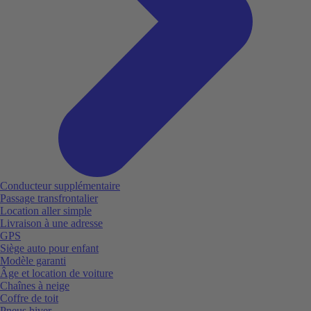
Conducteur supplémentaire
Passage transfrontalier
Location aller simple
Livraison à une adresse
GPS
Siège auto pour enfant
Modèle garanti
Âge et location de voiture
Chaînes à neige
Coffre de toit
Pneus hiver