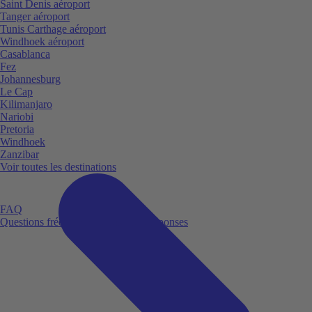
Saint Denis aéroport
Tanger aéroport
Tunis Carthage aéroport
Windhoek aéroport
Casablanca
Fez
Johannesburg
Le Cap
Kilimanjaro
Nariobi
Pretoria
Windhoek
Zanzibar
Voir toutes les destinations
FAQ
Questions fréquemment posées et réponses