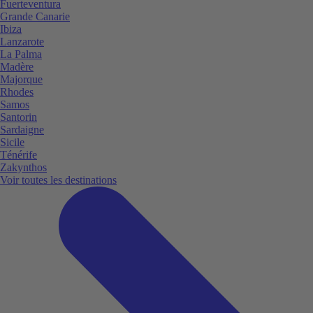
Fuerteventura
Grande Canarie
Ibiza
Lanzarote
La Palma
Madère
Majorque
Rhodes
Samos
Santorin
Sardaigne
Sicile
Ténérife
Zakynthos
Voir toutes les destinations