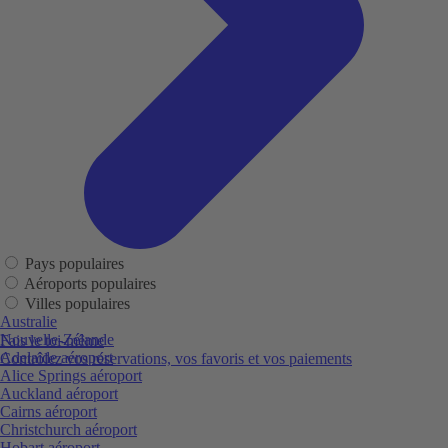
Pays populaires
Aéroports populaires
Villes populaires
Australie
Nouvelle-Zélande
Fais le toi-même
Adelaide aéroport
Contrôlez vos réservations, vos favoris et vos paiements
Alice Springs aéroport
Auckland aéroport
Cairns aéroport
Christchurch aéroport
Hobart aéroport