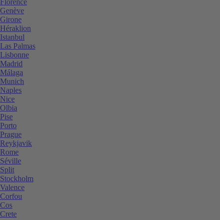
Florence
Genève
Girone
Héraklion
Istanbul
Las Palmas
Lisbonne
Madrid
Málaga
Munich
Naples
Nice
Olbia
Pise
Porto
Prague
Reykjavik
Rome
Séville
Split
Stockholm
Valence
Corfou
Cos
Crete