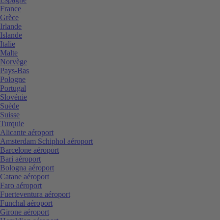
France
Grèce
Irlande
Islande
Italie
Malte
Norvège
Pays-Bas
Pologne
Portugal
Slovénie
Suède
Suisse
Turquie
Alicante aéroport
Amsterdam Schiphol aéroport
Barcelone aéroport
Bari aéroport
Bologna aéroport
Catane aéroport
Faro aéroport
Fuerteventura aéroport
Funchal aéroport
Girone aéroport