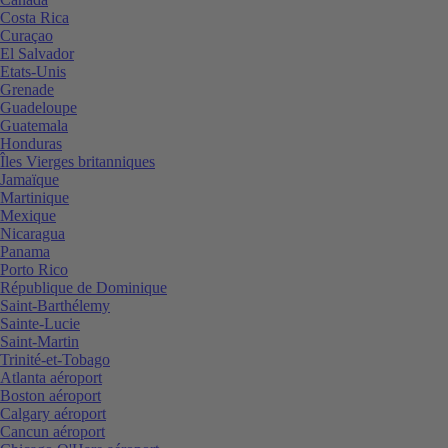
Costa Rica
Curaçao
El Salvador
Etats-Unis
Grenade
Guadeloupe
Guatemala
Honduras
Îles Vierges britanniques
Jamaïque
Martinique
Mexique
Nicaragua
Panama
Porto Rico
République de Dominique
Saint-Barthélemy
Sainte-Lucie
Saint-Martin
Trinité-et-Tobago
Atlanta aéroport
Boston aéroport
Calgary aéroport
Cancun aéroport