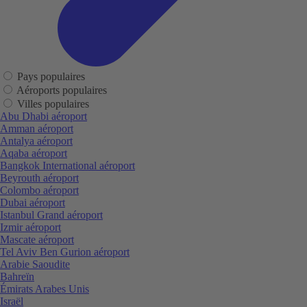
Pays populaires
Aéroports populaires
Villes populaires
Abu Dhabi aéroport
Amman aéroport
Antalya aéroport
Aqaba aéroport
Bangkok International aéroport
Beyrouth aéroport
Colombo aéroport
Dubai aéroport
Istanbul Grand aéroport
Izmir aéroport
Mascate aéroport
Tel Aviv Ben Gurion aéroport
Arabie Saoudite
Bahreïn
Émirats Arabes Unis
Israël