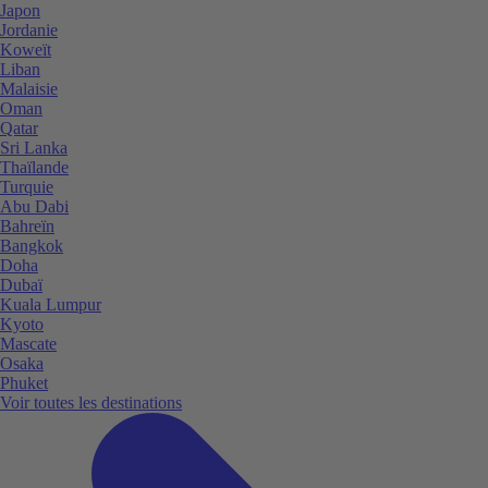
Japon
Jordanie
Koweït
Liban
Malaisie
Oman
Qatar
Sri Lanka
Thaïlande
Turquie
Abu Dabi
Bahreïn
Bangkok
Doha
Dubaï
Kuala Lumpur
Kyoto
Mascate
Osaka
Phuket
Voir toutes les destinations