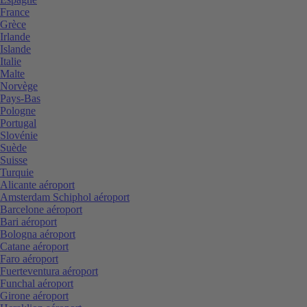
France
Grèce
Irlande
Islande
Italie
Malte
Norvège
Pays-Bas
Pologne
Portugal
Slovénie
Suède
Suisse
Turquie
Alicante aéroport
Amsterdam Schiphol aéroport
Barcelone aéroport
Bari aéroport
Bologna aéroport
Catane aéroport
Faro aéroport
Fuerteventura aéroport
Funchal aéroport
Girone aéroport