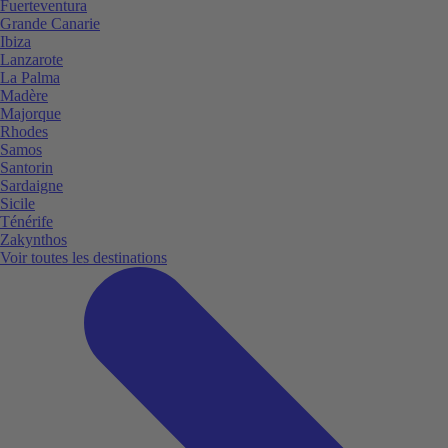
Fuerteventura
Grande Canarie
Ibiza
Lanzarote
La Palma
Madère
Majorque
Rhodes
Samos
Santorin
Sardaigne
Sicile
Ténérife
Zakynthos
Voir toutes les destinations