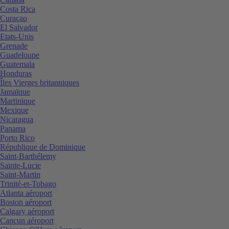
Costa Rica
Curaçao
El Salvador
Etats-Unis
Grenade
Guadeloupe
Guatemala
Honduras
Îles Vierges britanniques
Jamaïque
Martinique
Mexique
Nicaragua
Panama
Porto Rico
République de Dominique
Saint-Barthélemy
Sainte-Lucie
Saint-Martin
Trinité-et-Tobago
Atlanta aéroport
Boston aéroport
Calgary aéroport
Cancun aéroport