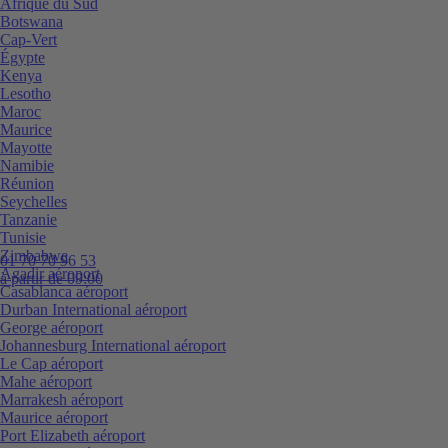
Afrique du Sud
Botswana
Cap-Vert
Égypte
Kenya
Lesotho
Maroc
Maurice
Mayotte
Namibie
Réunion
Seychelles
Tanzanie
Tunisie
Zimbabwe
01 70 70 96 53
Agadir aéroport
à partir de 09:00
Casablanca aéroport
Durban International aéroport
George aéroport
Johannesburg International aéroport
Le Cap aéroport
Mahe aéroport
Marrakesh aéroport
Maurice aéroport
Port Elizabeth aéroport