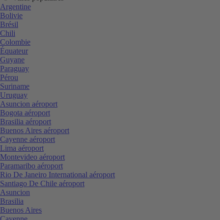
Argentine
Bolivie
Brésil
Chili
Colombie
Équateur
Guyane
Paraguay
Pérou
Suriname
Uruguay
Asuncion aéroport
Bogota aéroport
Brasilia aéroport
Buenos Aires aéroport
Cayenne aéroport
Lima aéroport
Montevideo aéroport
Paramaribo aéroport
Rio De Janeiro International aéroport
Santiago De Chile aéroport
Asuncion
Brasilia
Buenos Aires
Cayenne