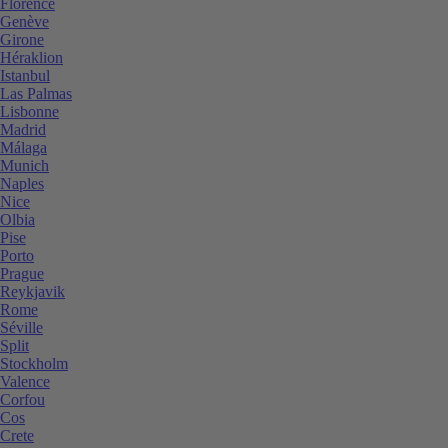
Florence
Genève
Girone
Héraklion
Istanbul
Las Palmas
Lisbonne
Madrid
Málaga
Munich
Naples
Nice
Olbia
Pise
Porto
Prague
Reykjavik
Rome
Séville
Split
Stockholm
Valence
Corfou
Cos
Crete