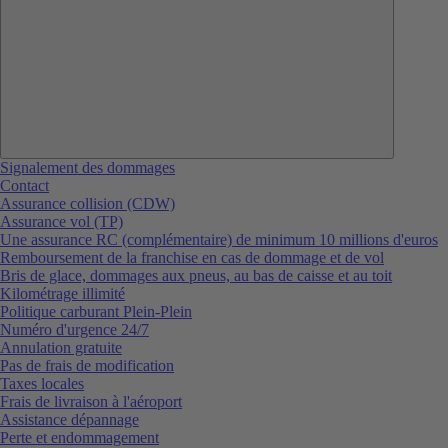
Signalement des dommages
Contact
Assurance collision (CDW)
Assurance vol (TP)
Une assurance RC (complémentaire) de minimum 10 millions d'euros
Remboursement de la franchise en cas de dommage et de vol
Bris de glace, dommages aux pneus, au bas de caisse et au toit
Kilométrage illimité
Politique carburant Plein-Plein
Numéro d'urgence 24/7
Annulation gratuite
Pas de frais de modification
Taxes locales
Frais de livraison à l'aéroport
Assistance dépannage
Perte et endommagement