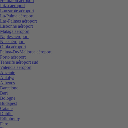
Heraklion aéroport
Ibiza aéroport
Lanzarote aéroport
La-Palma aéroport
Las-Palmas aéroport
Lisbonne aéroport
Malaga aéroport
Naples aéroport
Nice aéroport
Olbia aéroport
Palma-De-Mallorca aéroport
Porto aéroport
Tenerife aéroport sud
Valencia aéroport
Alicante
Antalya
Athènes
Barcelone
Bari
Bologne
Budapest
Catane
Dublin
Edimbourg
Faro