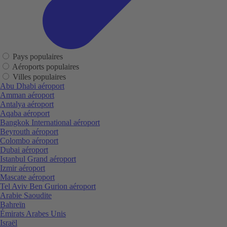
Pays populaires
Aéroports populaires
Villes populaires
Abu Dhabi aéroport
Amman aéroport
Antalya aéroport
Aqaba aéroport
Bangkok International aéroport
Beyrouth aéroport
Colombo aéroport
Dubai aéroport
Istanbul Grand aéroport
Izmir aéroport
Mascate aéroport
Tel Aviv Ben Gurion aéroport
Arabie Saoudite
Bahreïn
Émirats Arabes Unis
Israël