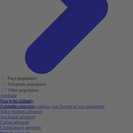
Pays populaires
Aéroports populaires
Villes populaires
Australie
Nouvelle-Zélande
Fais le toi-même
Adelaide aéroport
Contrôlez vos réservations, vos favoris et vos paiements
Alice Springs aéroport
Auckland aéroport
Cairns aéroport
Christchurch aéroport
Hobart aéroport