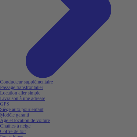
Conducteur supplémentaire
Passage transfrontalier
Location aller simple
Livraison à une adresse
GPS
Siège auto pour enfant
Modèle garanti
Âge et location de voiture
Chaînes à neige
Coffre de toit
Pneus hiver