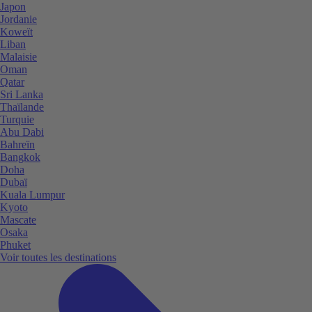
Japon
Jordanie
Koweït
Liban
Malaisie
Oman
Qatar
Sri Lanka
Thaïlande
Turquie
Abu Dabi
Bahreïn
Bangkok
Doha
Dubaï
Kuala Lumpur
Kyoto
Mascate
Osaka
Phuket
Voir toutes les destinations