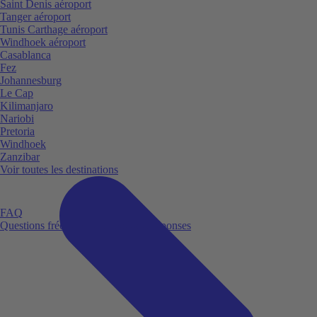
Saint Denis aéroport
Tanger aéroport
Tunis Carthage aéroport
Windhoek aéroport
Casablanca
Fez
Johannesburg
Le Cap
Kilimanjaro
Nariobi
Pretoria
Windhoek
Zanzibar
Voir toutes les destinations
FAQ
Questions fréquemment posées et réponses