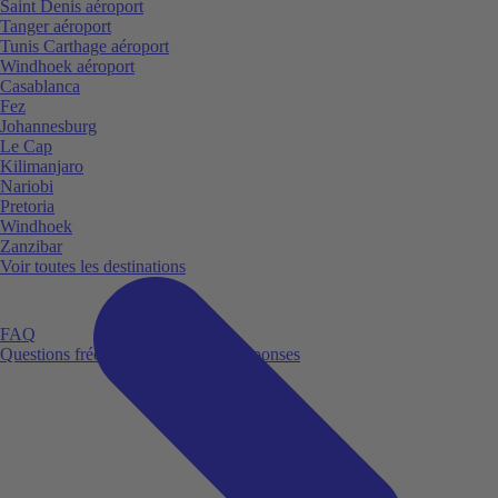
Saint Denis aéroport
Tanger aéroport
Tunis Carthage aéroport
Windhoek aéroport
Casablanca
Fez
Johannesburg
Le Cap
Kilimanjaro
Nariobi
Pretoria
Windhoek
Zanzibar
Voir toutes les destinations
FAQ
Questions fréquemment posées et réponses