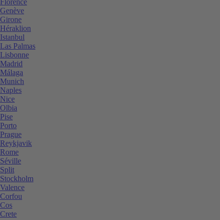
Florence
Genève
Girone
Héraklion
Istanbul
Las Palmas
Lisbonne
Madrid
Málaga
Munich
Naples
Nice
Olbia
Pise
Porto
Prague
Reykjavik
Rome
Séville
Split
Stockholm
Valence
Corfou
Cos
Crete