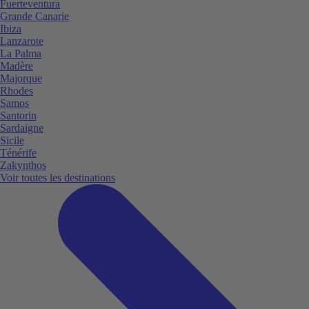
Fuerteventura
Grande Canarie
Ibiza
Lanzarote
La Palma
Madère
Majorque
Rhodes
Samos
Santorin
Sardaigne
Sicile
Ténérife
Zakynthos
Voir toutes les destinations