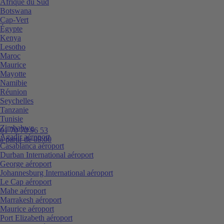
Afrique du Sud
Botswana
Cap-Vert
Égypte
Kenya
Lesotho
Maroc
Maurice
Mayotte
Namibie
Réunion
Seychelles
Tanzanie
Tunisie
Zimbabwe
01 70 70 96 53
Agadir aéroport
à partir de 09:00
Casablanca aéroport
Durban International aéroport
George aéroport
Johannesburg International aéroport
Le Cap aéroport
Mahe aéroport
Marrakesh aéroport
Maurice aéroport
Port Elizabeth aéroport