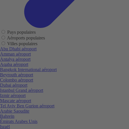
Pays populaires
Aéroports populaires
Villes populaires
Abu Dhabi aéroport
Amman aéroport
Antalya aéroport
Aqaba aéroport
Bangkok International aéroport
Beyrouth aéroport
Colombo aéroport
Dubai aéroport
Istanbul Grand aéroport
Izmir aéroport
Mascate aéroport
Tel Aviv Ben Gurion aéroport
Arabie Saoudite
Bahreïn
Émirats Arabes Unis
Israël