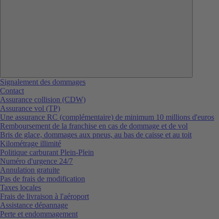
Signalement des dommages
Contact
Assurance collision (CDW)
Assurance vol (TP)
Une assurance RC (complémentaire) de minimum 10 millions d'euros
Remboursement de la franchise en cas de dommage et de vol
Bris de glace, dommages aux pneus, au bas de caisse et au toit
Kilométrage illimité
Politique carburant Plein-Plein
Numéro d'urgence 24/7
Annulation gratuite
Pas de frais de modification
Taxes locales
Frais de livraison à l'aéroport
Assistance dépannage
Perte et endommagement