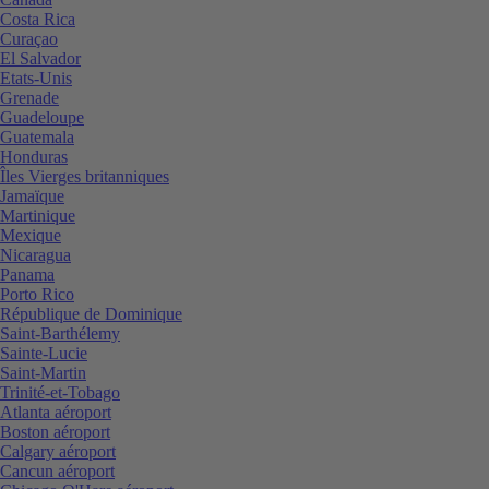
Costa Rica
Curaçao
El Salvador
Etats-Unis
Grenade
Guadeloupe
Guatemala
Honduras
Îles Vierges britanniques
Jamaïque
Martinique
Mexique
Nicaragua
Panama
Porto Rico
République de Dominique
Saint-Barthélemy
Sainte-Lucie
Saint-Martin
Trinité-et-Tobago
Atlanta aéroport
Boston aéroport
Calgary aéroport
Cancun aéroport