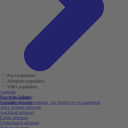
Pays populaires
Aéroports populaires
Villes populaires
Australie
Nouvelle-Zélande
Fais le toi-même
Adelaide aéroport
Contrôlez vos réservations, vos favoris et vos paiements
Alice Springs aéroport
Auckland aéroport
Cairns aéroport
Christchurch aéroport
Hobart aéroport