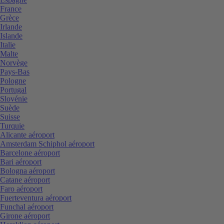
France
Grèce
Irlande
Islande
Italie
Malte
Norvège
Pays-Bas
Pologne
Portugal
Slovénie
Suède
Suisse
Turquie
Alicante aéroport
Amsterdam Schiphol aéroport
Barcelone aéroport
Bari aéroport
Bologna aéroport
Catane aéroport
Faro aéroport
Fuerteventura aéroport
Funchal aéroport
Girone aéroport