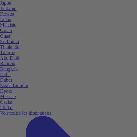
Japon
Jordanie
Koweït
Liban
Malaisie
Oman
Qatar
Sri Lanka
Thaïlande
Turquie
Abu Dabi
Bahreïn
Bangkok
Doha
Dubaï
Kuala Lumpur
Kyoto
Mascate
Osaka
Phuket
Voir toutes les destinations