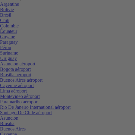
Argentine
Bolivie
Brésil
Chili
Colombie
Équateur
Guyane
Paraguay
Pérou
Suriname
Uruguay
Asuncion aéroport
Bogota aéroport
Brasilia aéroport
Buenos Aires aéroport
Cayenne aéroport
Lima aéroport
Montevideo aéroport
Paramaribo aéroport
Rio De Janeiro International aéroport
Santiago De Chile aéroport
Asuncion
Brasilia
Buenos Aires
Cayenne