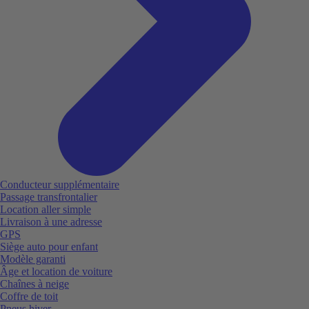
Conducteur supplémentaire
Passage transfrontalier
Location aller simple
Livraison à une adresse
GPS
Siège auto pour enfant
Modèle garanti
Âge et location de voiture
Chaînes à neige
Coffre de toit
Pneus hiver