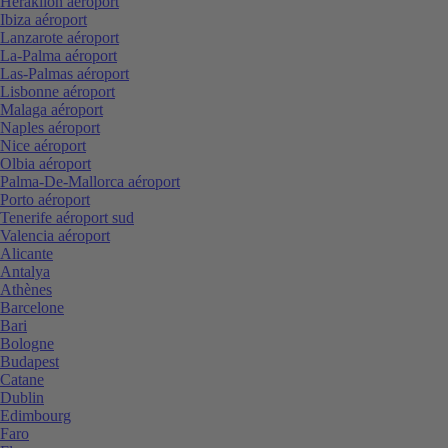
Heraklion aéroport
Ibiza aéroport
Lanzarote aéroport
La-Palma aéroport
Las-Palmas aéroport
Lisbonne aéroport
Malaga aéroport
Naples aéroport
Nice aéroport
Olbia aéroport
Palma-De-Mallorca aéroport
Porto aéroport
Tenerife aéroport sud
Valencia aéroport
Alicante
Antalya
Athènes
Barcelone
Bari
Bologne
Budapest
Catane
Dublin
Edimbourg
Faro