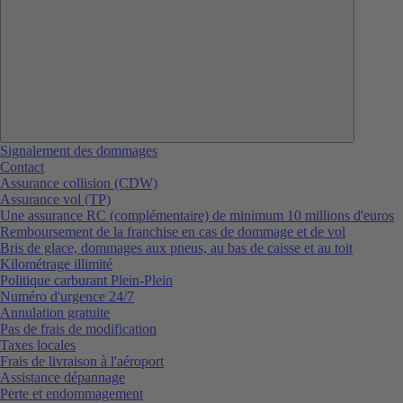
Signalement des dommages
Contact
Assurance collision (CDW)
Assurance vol (TP)
Une assurance RC (complémentaire) de minimum 10 millions d'euros
Remboursement de la franchise en cas de dommage et de vol
Bris de glace, dommages aux pneus, au bas de caisse et au toit
Kilométrage illimité
Politique carburant Plein-Plein
Numéro d'urgence 24/7
Annulation gratuite
Pas de frais de modification
Taxes locales
Frais de livraison à l'aéroport
Assistance dépannage
Perte et endommagement