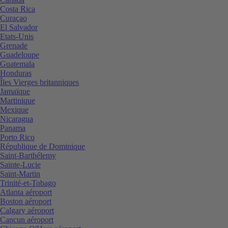
Costa Rica
Curaçao
El Salvador
Etats-Unis
Grenade
Guadeloupe
Guatemala
Honduras
Îles Vierges britanniques
Jamaïque
Martinique
Mexique
Nicaragua
Panama
Porto Rico
République de Dominique
Saint-Barthélemy
Sainte-Lucie
Saint-Martin
Trinité-et-Tobago
Atlanta aéroport
Boston aéroport
Calgary aéroport
Cancun aéroport