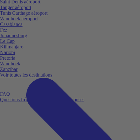
Saint Denis aéroport
Tanger aéroport
Tunis Carthage aéroport
Windhoek aéroport
Casablanca
Fez
Johannesburg
Le Cap
Kilimanjaro
Nariobi
Pretoria
Windhoek
Zanzibar
Voir toutes les destinations
FAQ
Questions fréquemment posées et réponses