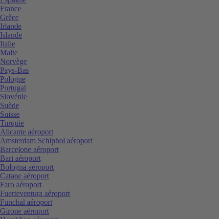
France
Grèce
Irlande
Islande
Italie
Malte
Norvège
Pays-Bas
Pologne
Portugal
Slovénie
Suède
Suisse
Turquie
Alicante aéroport
Amsterdam Schiphol aéroport
Barcelone aéroport
Bari aéroport
Bologna aéroport
Catane aéroport
Faro aéroport
Fuerteventura aéroport
Funchal aéroport
Girone aéroport