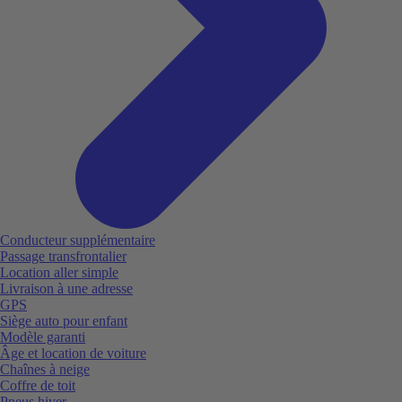
Conducteur supplémentaire
Passage transfrontalier
Location aller simple
Livraison à une adresse
GPS
Siège auto pour enfant
Modèle garanti
Âge et location de voiture
Chaînes à neige
Coffre de toit
Pneus hiver