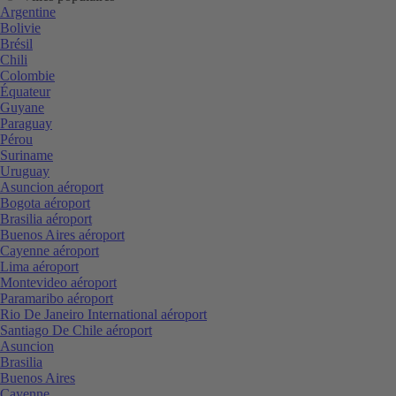
Argentine
Bolivie
Brésil
Chili
Colombie
Équateur
Guyane
Paraguay
Pérou
Suriname
Uruguay
Asuncion aéroport
Bogota aéroport
Brasilia aéroport
Buenos Aires aéroport
Cayenne aéroport
Lima aéroport
Montevideo aéroport
Paramaribo aéroport
Rio De Janeiro International aéroport
Santiago De Chile aéroport
Asuncion
Brasilia
Buenos Aires
Cayenne