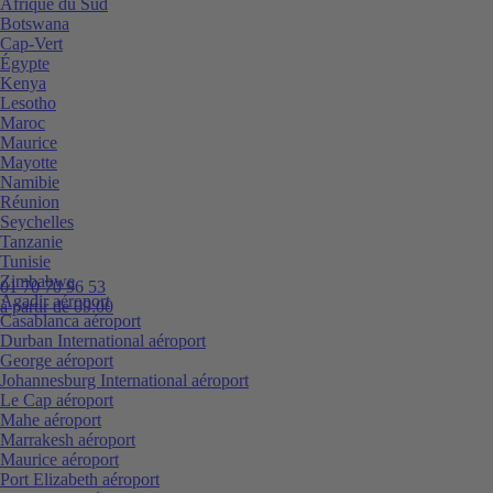
Afrique du Sud
Botswana
Cap-Vert
Égypte
Kenya
Lesotho
Maroc
Maurice
Mayotte
Namibie
Réunion
Seychelles
Tanzanie
Tunisie
Zimbabwe
01 70 70 96 53
Agadir aéroport
à partir de 09:00
Casablanca aéroport
Durban International aéroport
George aéroport
Johannesburg International aéroport
Le Cap aéroport
Mahe aéroport
Marrakesh aéroport
Maurice aéroport
Port Elizabeth aéroport