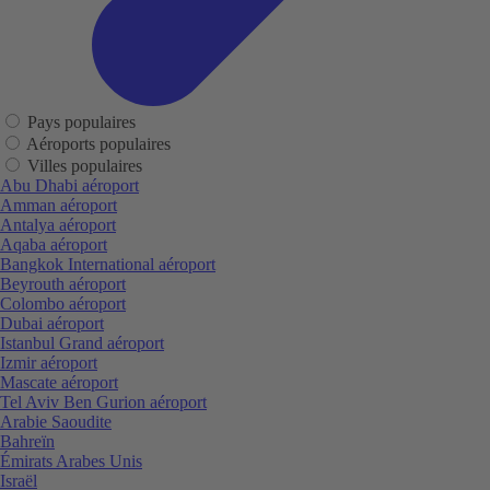
Pays populaires
Aéroports populaires
Villes populaires
Abu Dhabi aéroport
Amman aéroport
Antalya aéroport
Aqaba aéroport
Bangkok International aéroport
Beyrouth aéroport
Colombo aéroport
Dubai aéroport
Istanbul Grand aéroport
Izmir aéroport
Mascate aéroport
Tel Aviv Ben Gurion aéroport
Arabie Saoudite
Bahreïn
Émirats Arabes Unis
Israël