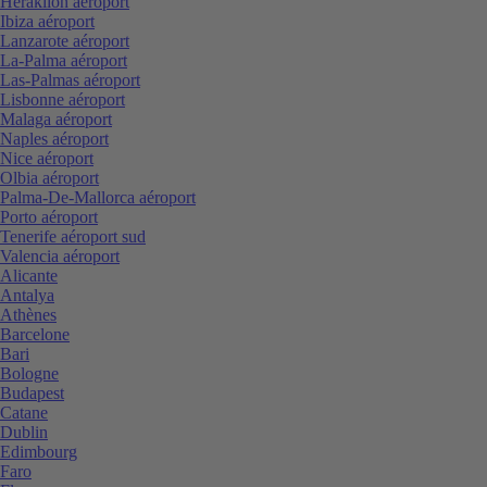
Heraklion aéroport
Ibiza aéroport
Lanzarote aéroport
La-Palma aéroport
Las-Palmas aéroport
Lisbonne aéroport
Malaga aéroport
Naples aéroport
Nice aéroport
Olbia aéroport
Palma-De-Mallorca aéroport
Porto aéroport
Tenerife aéroport sud
Valencia aéroport
Alicante
Antalya
Athènes
Barcelone
Bari
Bologne
Budapest
Catane
Dublin
Edimbourg
Faro