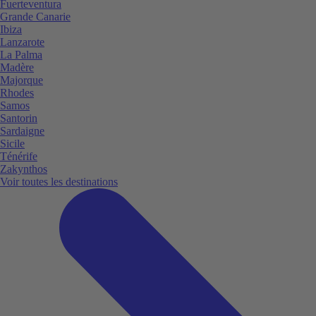
Fuerteventura
Grande Canarie
Ibiza
Lanzarote
La Palma
Madère
Majorque
Rhodes
Samos
Santorin
Sardaigne
Sicile
Ténérife
Zakynthos
Voir toutes les destinations