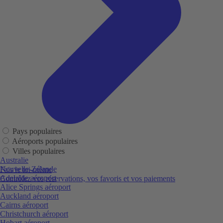
Pays populaires
Aéroports populaires
Villes populaires
Australie
Nouvelle-Zélande
Fais le toi-même
Adelaide aéroport
Contrôlez vos réservations, vos favoris et vos paiements
Alice Springs aéroport
Auckland aéroport
Cairns aéroport
Christchurch aéroport
Hobart aéroport