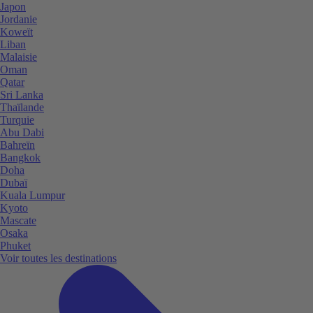
Japon
Jordanie
Koweït
Liban
Malaisie
Oman
Qatar
Sri Lanka
Thaïlande
Turquie
Abu Dabi
Bahreïn
Bangkok
Doha
Dubaï
Kuala Lumpur
Kyoto
Mascate
Osaka
Phuket
Voir toutes les destinations