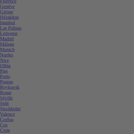
Florence
Genève
Girone
Héraklion
Istanbul
Las Palmas
Lisbonne
Madrid
Málaga
Munich
Naples
Nice
Olbia
Pise
Porto
Prague
Reykjavik
Rome
Séville
Split
Stockholm
Valence
Corfou
Cos
Crete