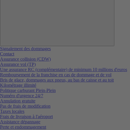
Signalement des dommages
Contact
Assurance collision (CDW)
Assurance vol (TP)
Une assurance RC (complémentaire) de minimum 10 millions d'euros
Remboursement de la franchise en cas de dommage et de vol
Bris de glace, dommages aux pneus, au bas de caisse et au toit
Kilométrage illimité
Politique carburant Plein-Plein
Numéro d'urgence 24/7
Annulation gratuite
Pas de frais de modification
Taxes locales
Frais de livraison à l'aéroport
Assistance dépannage
Perte et endommagement