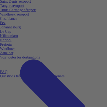
Saint Denis aéroport
Tanger aéroport
Tunis Carthage aéroport
Windhoek aéroport
Casablanca
Fez
Johannesburg
Le Cap
Kilimanjaro
Nariobi
Pretoria
Windhoek
Zanzibar
Voir toutes les destinations
FAQ
Questions fréquemment posées et réponses