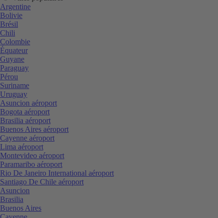
Argentine
Bolivie
Brésil
Chili
Colombie
Équateur
Guyane
Paraguay
Pérou
Suriname
Uruguay
Asuncion aéroport
Bogota aéroport
Brasilia aéroport
Buenos Aires aéroport
Cayenne aéroport
Lima aéroport
Montevideo aéroport
Paramaribo aéroport
Rio De Janeiro International aéroport
Santiago De Chile aéroport
Asuncion
Brasilia
Buenos Aires
Cayenne