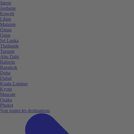
Japon
Jordanie
Koweït
Liban
Malaisie
Oman
Qatar
Sri Lanka
Thaïlande
Turquie
Abu Dabi
Bahreïn
Bangkok
Doha
Dubaï
Kuala Lumpur
Kyoto
Mascate
Osaka
Phuket
Voir toutes les destinations