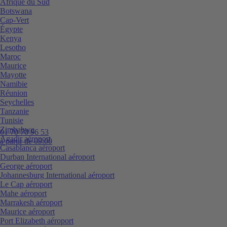
Afrique du Sud
Botswana
Cap-Vert
Égypte
Kenya
Lesotho
Maroc
Maurice
Mayotte
Namibie
Réunion
Seychelles
Tanzanie
Tunisie
Zimbabwe
01 70 70 96 53
Agadir aéroport
à partir de 09:00
Casablanca aéroport
Durban International aéroport
George aéroport
Johannesburg International aéroport
Le Cap aéroport
Mahe aéroport
Marrakesh aéroport
Maurice aéroport
Port Elizabeth aéroport