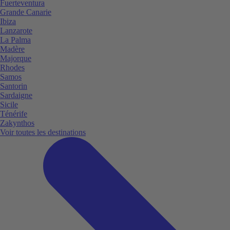
Fuerteventura
Grande Canarie
Ibiza
Lanzarote
La Palma
Madère
Majorque
Rhodes
Samos
Santorin
Sardaigne
Sicile
Ténérife
Zakynthos
Voir toutes les destinations