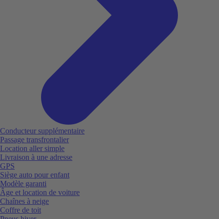
Conducteur supplémentaire
Passage transfrontalier
Location aller simple
Livraison à une adresse
GPS
Siège auto pour enfant
Modèle garanti
Âge et location de voiture
Chaînes à neige
Coffre de toit
Pneus hiver