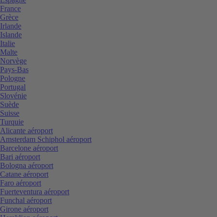
France
Grèce
Irlande
Islande
Italie
Malte
Norvège
Pays-Bas
Pologne
Portugal
Slovénie
Suède
Suisse
Turquie
Alicante aéroport
Amsterdam Schiphol aéroport
Barcelone aéroport
Bari aéroport
Bologna aéroport
Catane aéroport
Faro aéroport
Fuerteventura aéroport
Funchal aéroport
Girone aéroport