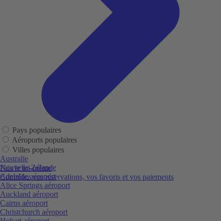
Pays populaires
Aéroports populaires
Villes populaires
Australie
Nouvelle-Zélande
Fais le toi-même
Adelaide aéroport
Contrôlez vos réservations, vos favoris et vos paiements
Alice Springs aéroport
Auckland aéroport
Cairns aéroport
Christchurch aéroport
Hobart aéroport