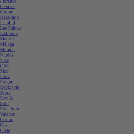
Florence
Genève
Girone
Héraklion
Istanbul
Las Palmas
Lisbonne
Madrid
Málaga
Munich
Naples
Nice
Olbia
Pise
Porto
Prague
Reykjavik
Rome
Séville
Split
Stockholm
Valence
Corfou
Cos
Crete