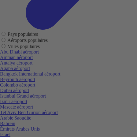
Pays populaires
Aéroports populaires
Villes populaires
Abu Dhabi aéroport
Amman aéroport
Antalya aéroport
Aqaba aéroport
Bangkok International aéroport
Beyrouth aéroport
Colombo aéroport
Dubai aéroport
Istanbul Grand aéroport
Izmir aéroport
Mascate aéroport
Tel Aviv Ben Gurion aéroport
Arabie Saoudite
Bahreïn
Émirats Arabes Unis
Israël