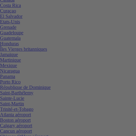
Costa Rica
Curaçao
El Salvador
Etats-Unis
Grenade
Guadeloupe
Guatemala
Honduras
Îles Vierges britanniques
Jamaïque
Martinique
Mexique
Nicaragua
Panama
Porto Rico
République de Dominique
Saint-Barthélemy
Sainte-Lucie
Saint-Martin
Trinité-et-Tobago
Atlanta aéroport
Boston aéroport
Calgary aéroport
Cancun aéroport