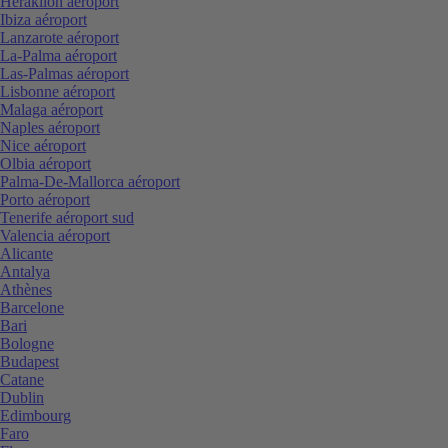
Heraklion aéroport
Ibiza aéroport
Lanzarote aéroport
La-Palma aéroport
Las-Palmas aéroport
Lisbonne aéroport
Malaga aéroport
Naples aéroport
Nice aéroport
Olbia aéroport
Palma-De-Mallorca aéroport
Porto aéroport
Tenerife aéroport sud
Valencia aéroport
Alicante
Antalya
Athènes
Barcelone
Bari
Bologne
Budapest
Catane
Dublin
Edimbourg
Faro