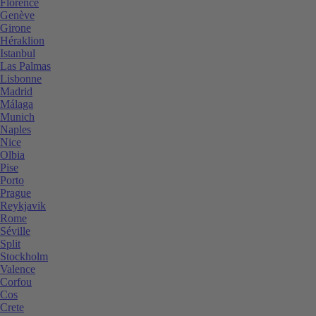
Florence
Genève
Girone
Héraklion
Istanbul
Las Palmas
Lisbonne
Madrid
Málaga
Munich
Naples
Nice
Olbia
Pise
Porto
Prague
Reykjavik
Rome
Séville
Split
Stockholm
Valence
Corfou
Cos
Crete