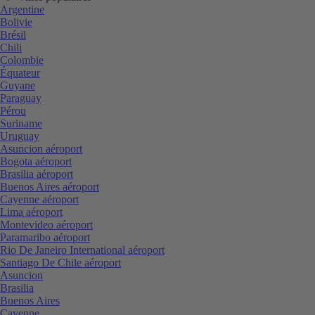
Argentine
Bolivie
Brésil
Chili
Colombie
Équateur
Guyane
Paraguay
Pérou
Suriname
Uruguay
Asuncion aéroport
Bogota aéroport
Brasilia aéroport
Buenos Aires aéroport
Cayenne aéroport
Lima aéroport
Montevideo aéroport
Paramaribo aéroport
Rio De Janeiro International aéroport
Santiago De Chile aéroport
Asuncion
Brasilia
Buenos Aires
Cayenne