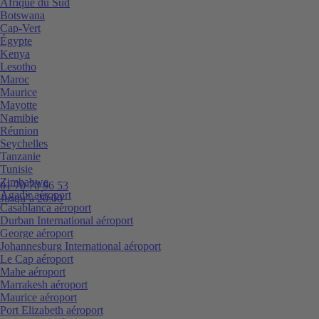
Afrique du Sud
Botswana
Cap-Vert
Égypte
Kenya
Lesotho
Maroc
Maurice
Mayotte
Namibie
Réunion
Seychelles
Tanzanie
Tunisie
Zimbabwe
01 70 70 96 53
Agadir aéroport
Jusqu’à 20:00
Casablanca aéroport
Durban International aéroport
George aéroport
Johannesburg International aéroport
Le Cap aéroport
Mahe aéroport
Marrakesh aéroport
Maurice aéroport
Port Elizabeth aéroport