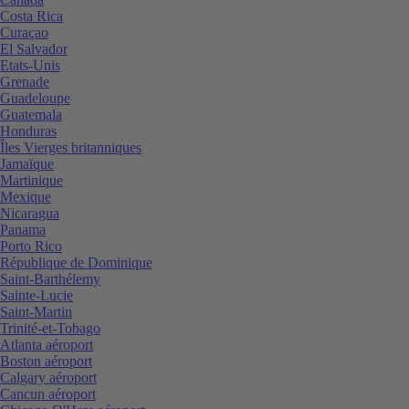
Costa Rica
Curaçao
El Salvador
Etats-Unis
Grenade
Guadeloupe
Guatemala
Honduras
Îles Vierges britanniques
Jamaïque
Martinique
Mexique
Nicaragua
Panama
Porto Rico
République de Dominique
Saint-Barthélemy
Sainte-Lucie
Saint-Martin
Trinité-et-Tobago
Atlanta aéroport
Boston aéroport
Calgary aéroport
Cancun aéroport