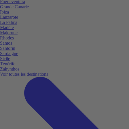
Fuerteventura
Grande Canarie
Ibiza
Lanzarote
La Palma
Madère
Majorque
Rhodes
Samos
Santorin
Sardaigne
Sicile
Ténérife
Zakynthos
Voir toutes les destinations