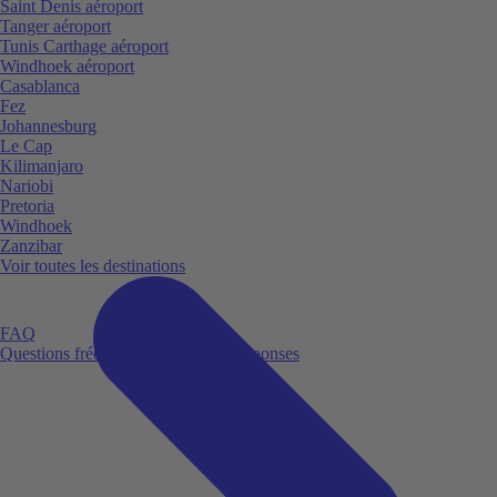
Saint Denis aéroport
Tanger aéroport
Tunis Carthage aéroport
Windhoek aéroport
Casablanca
Fez
Johannesburg
Le Cap
Kilimanjaro
Nariobi
Pretoria
Windhoek
Zanzibar
Voir toutes les destinations
FAQ
Questions fréquemment posées et réponses