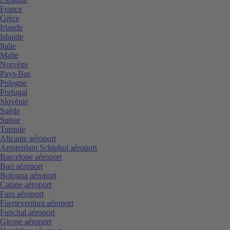
France
Grèce
Irlande
Islande
Italie
Malte
Norvège
Pays-Bas
Pologne
Portugal
Slovénie
Suède
Suisse
Turquie
Alicante aéroport
Amsterdam Schiphol aéroport
Barcelone aéroport
Bari aéroport
Bologna aéroport
Catane aéroport
Faro aéroport
Fuerteventura aéroport
Funchal aéroport
Girone aéroport