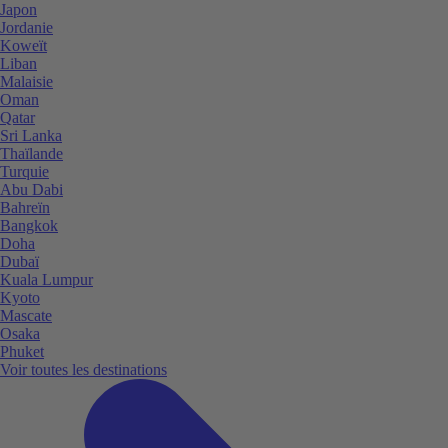
Japon
Jordanie
Koweït
Liban
Malaisie
Oman
Qatar
Sri Lanka
Thaïlande
Turquie
Abu Dabi
Bahreïn
Bangkok
Doha
Dubaï
Kuala Lumpur
Kyoto
Mascate
Osaka
Phuket
Voir toutes les destinations