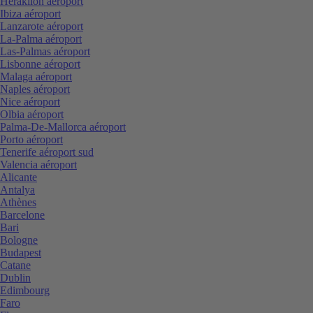
Heraklion aéroport
Ibiza aéroport
Lanzarote aéroport
La-Palma aéroport
Las-Palmas aéroport
Lisbonne aéroport
Malaga aéroport
Naples aéroport
Nice aéroport
Olbia aéroport
Palma-De-Mallorca aéroport
Porto aéroport
Tenerife aéroport sud
Valencia aéroport
Alicante
Antalya
Athènes
Barcelone
Bari
Bologne
Budapest
Catane
Dublin
Edimbourg
Faro