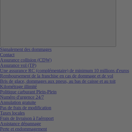
Signalement des dommages
Contact
Assurance collision (CDW)
Assurance vol (TP)
Une assurance RC (complémentaire) de minimum 10 millions d'euros
Remboursement de la franchise en cas de dommage et de vol
Bris de glace, dommages aux pneus, au bas de caisse et au toit
Kilométrage illimité
Politique carburant Plein-Plein
Numéro d'urgence 24/7
Annulation gratuite
Pas de frais de modification
Taxes locales
Frais de livraison à l'aéroport
Assistance dépannage
Perte et endommagement