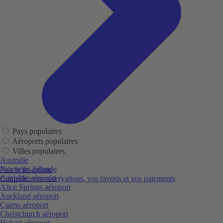
Pays populaires
Aéroports populaires
Villes populaires
Australie
Nouvelle-Zélande
Fais le toi-même
Adelaide aéroport
Contrôlez vos réservations, vos favoris et vos paiements
Alice Springs aéroport
Auckland aéroport
Cairns aéroport
Christchurch aéroport
Hobart aéroport