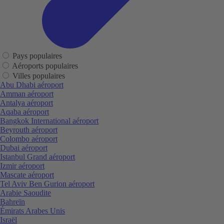
Pays populaires
Aéroports populaires
Villes populaires
Abu Dhabi aéroport
Amman aéroport
Antalya aéroport
Aqaba aéroport
Bangkok International aéroport
Beyrouth aéroport
Colombo aéroport
Dubai aéroport
Istanbul Grand aéroport
Izmir aéroport
Mascate aéroport
Tel Aviv Ben Gurion aéroport
Arabie Saoudite
Bahreïn
Émirats Arabes Unis
Israël