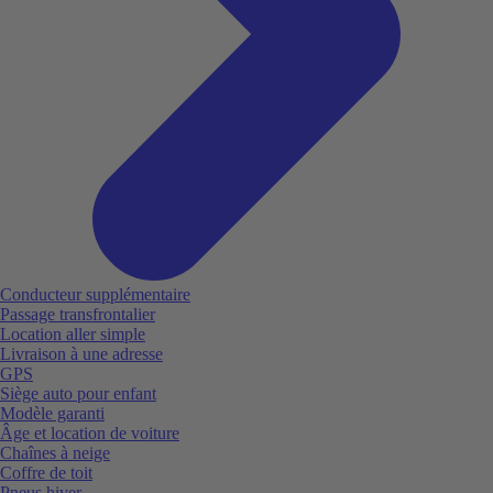
Conducteur supplémentaire
Passage transfrontalier
Location aller simple
Livraison à une adresse
GPS
Siège auto pour enfant
Modèle garanti
Âge et location de voiture
Chaînes à neige
Coffre de toit
Pneus hiver