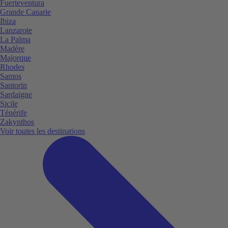
Fuerteventura
Grande Canarie
Ibiza
Lanzarote
La Palma
Madère
Majorque
Rhodes
Samos
Santorin
Sardaigne
Sicile
Ténérife
Zakynthos
Voir toutes les destinations