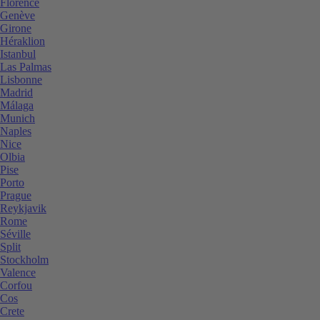
Florence
Genève
Girone
Héraklion
Istanbul
Las Palmas
Lisbonne
Madrid
Málaga
Munich
Naples
Nice
Olbia
Pise
Porto
Prague
Reykjavik
Rome
Séville
Split
Stockholm
Valence
Corfou
Cos
Crete