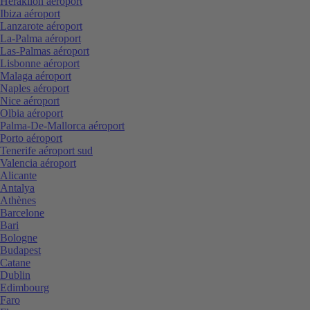
Heraklion aéroport
Ibiza aéroport
Lanzarote aéroport
La-Palma aéroport
Las-Palmas aéroport
Lisbonne aéroport
Malaga aéroport
Naples aéroport
Nice aéroport
Olbia aéroport
Palma-De-Mallorca aéroport
Porto aéroport
Tenerife aéroport sud
Valencia aéroport
Alicante
Antalya
Athènes
Barcelone
Bari
Bologne
Budapest
Catane
Dublin
Edimbourg
Faro