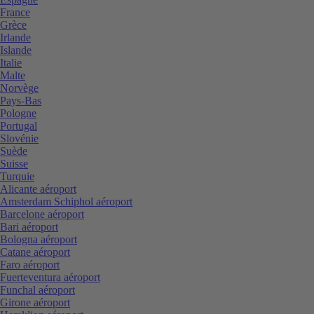
France
Grèce
Irlande
Islande
Italie
Malte
Norvège
Pays-Bas
Pologne
Portugal
Slovénie
Suède
Suisse
Turquie
Alicante aéroport
Amsterdam Schiphol aéroport
Barcelone aéroport
Bari aéroport
Bologna aéroport
Catane aéroport
Faro aéroport
Fuerteventura aéroport
Funchal aéroport
Girone aéroport