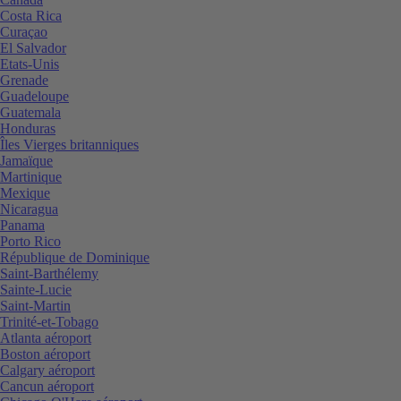
Costa Rica
Curaçao
El Salvador
Etats-Unis
Grenade
Guadeloupe
Guatemala
Honduras
Îles Vierges britanniques
Jamaïque
Martinique
Mexique
Nicaragua
Panama
Porto Rico
République de Dominique
Saint-Barthélemy
Sainte-Lucie
Saint-Martin
Trinité-et-Tobago
Atlanta aéroport
Boston aéroport
Calgary aéroport
Cancun aéroport