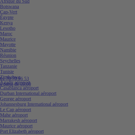
Afrique du Sud
Botswana
Cap-Vert
Égypte
Kenya
Lesotho
Maroc
Maurice
Mayotte
Namibie
Réunion
Seychelles
Tanzanie
Tunisie
Zimbabwe
01 70 70 96 53
Agadir aéroport
à partir de 09:00
Casablanca aéroport
Durban International aéroport
George aéroport
Johannesburg International aéroport
Le Cap aéroport
Mahe aéroport
Marrakesh aéroport
Maurice aéroport
Port Elizabeth aéroport