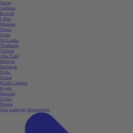
Japon
Jordanie
Koweït
Liban
Malaisie
Oman
Qatar
Sri Lanka
Thaïlande
Turquie
Abu Dabi
Bahreïn
Bangkok
Doha
Dubaï
Kuala Lumpur
Kyoto
Mascate
Osaka
Phuket
Voir toutes les destinations