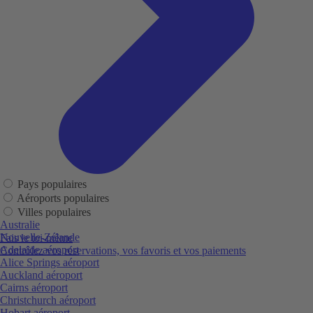
Pays populaires
Aéroports populaires
Villes populaires
Australie
Nouvelle-Zélande
Fais le toi-même
Adelaide aéroport
Contrôlez vos réservations, vos favoris et vos paiements
Alice Springs aéroport
Auckland aéroport
Cairns aéroport
Christchurch aéroport
Hobart aéroport