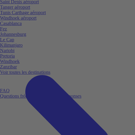
Saint Denis aéroport
Tanger aéroport
Tunis Carthage aéroport
Windhoek aéroport
Casablanca
Fez
Johannesburg
Le Cap
Kilimanjaro
Nariobi
Pretoria
Windhoek
Zanzibar
Voir toutes les destinations
FAQ
Questions fréquemment posées et réponses