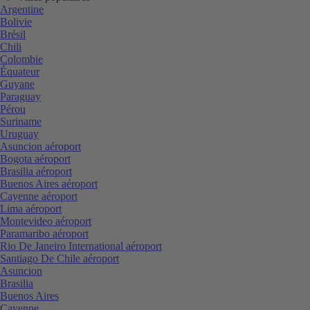
Argentine
Bolivie
Brésil
Chili
Colombie
Équateur
Guyane
Paraguay
Pérou
Suriname
Uruguay
Asuncion aéroport
Bogota aéroport
Brasilia aéroport
Buenos Aires aéroport
Cayenne aéroport
Lima aéroport
Montevideo aéroport
Paramaribo aéroport
Rio De Janeiro International aéroport
Santiago De Chile aéroport
Asuncion
Brasilia
Buenos Aires
Cayenne