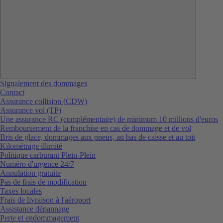
Signalement des dommages
Contact
Assurance collision (CDW)
Assurance vol (TP)
Une assurance RC (complémentaire) de minimum 10 millions d'euros
Remboursement de la franchise en cas de dommage et de vol
Bris de glace, dommages aux pneus, au bas de caisse et au toit
Kilométrage illimité
Politique carburant Plein-Plein
Numéro d'urgence 24/7
Annulation gratuite
Pas de frais de modification
Taxes locales
Frais de livraison à l'aéroport
Assistance dépannage
Perte et endommagement