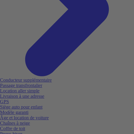
Conducteur supplémentaire
Passage transfrontalier
Location aller simple
Livraison à une adresse
GPS
Siège auto pour enfant
Modèle garanti
Âge et location de voiture
Chaînes à neige
Coffre de toit
Pneus hiver