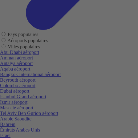
Pays populaires
Aéroports populaires
Villes populaires
Abu Dhabi aéroport
Amman aéroport
Antalya aéroport
Aqaba aéroport
Bangkok International aéroport
Beyrouth aéroport
Colombo aéroport
Dubai aéroport
Istanbul Grand aéroport
Izmir aéroport
Mascate aéroport
Tel Aviv Ben Gurion aéroport
Arabie Saoudite
Bahreïn
Émirats Arabes Unis
Israël