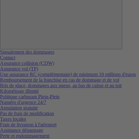
Signalement des dommages
Contact
Assurance collision (CDW)
Assurance vol (TP)
Une assurance RC (complémentaire) de minimum 10 millions d'euros
Remboursement de la franchise en cas de dommage et de vol
Bris de glace, dommages aux pneus, au bas de caisse et au toit
Kilométrage illimité
Politique carburant Plein-Plein
Numéro d'urgence 24/7
Annulation gratuite
Pas de frais de modification
Taxes locales
Frais de livraison à l'aéroport
Assistance dépannage
Perte et endommagement