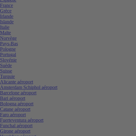
France
Grèce
Irlande
Islande
Italie
Malte
Norvège
Pays-Bas
Pologne
Portugal
Slovénie
Suède
Suisse
Turquie
Alicante aéroport
Amsterdam Schiphol aéroport
Barcelone aéroport
Bari aéroport
Bologna aéroport
Catane aéroport
Faro aéroport
Fuerteventura aéroport
Funchal aéroport
Girone aéroport