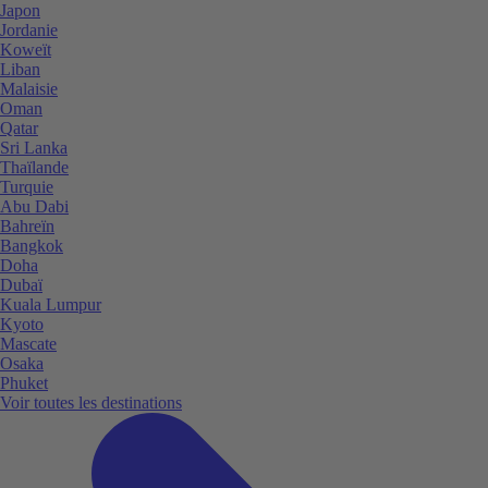
Japon
Jordanie
Koweït
Liban
Malaisie
Oman
Qatar
Sri Lanka
Thaïlande
Turquie
Abu Dabi
Bahreïn
Bangkok
Doha
Dubaï
Kuala Lumpur
Kyoto
Mascate
Osaka
Phuket
Voir toutes les destinations