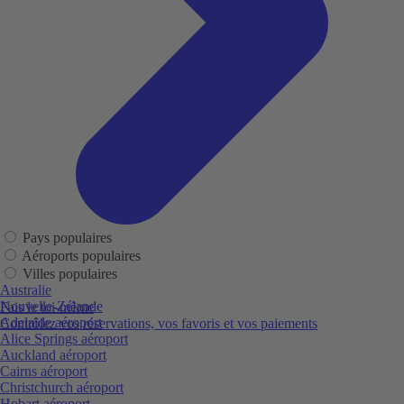
Pays populaires
Aéroports populaires
Villes populaires
Australie
Nouvelle-Zélande
Fais le toi-même
Adelaide aéroport
Contrôlez vos réservations, vos favoris et vos paiements
Alice Springs aéroport
Auckland aéroport
Cairns aéroport
Christchurch aéroport
Hobart aéroport