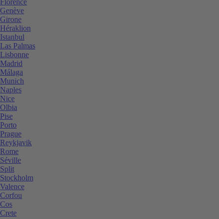
Florence
Genève
Girone
Héraklion
Istanbul
Las Palmas
Lisbonne
Madrid
Málaga
Munich
Naples
Nice
Olbia
Pise
Porto
Prague
Reykjavik
Rome
Séville
Split
Stockholm
Valence
Corfou
Cos
Crete