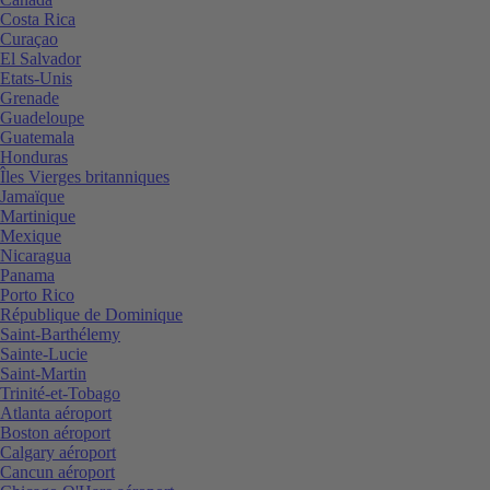
Costa Rica
Curaçao
El Salvador
Etats-Unis
Grenade
Guadeloupe
Guatemala
Honduras
Îles Vierges britanniques
Jamaïque
Martinique
Mexique
Nicaragua
Panama
Porto Rico
République de Dominique
Saint-Barthélemy
Sainte-Lucie
Saint-Martin
Trinité-et-Tobago
Atlanta aéroport
Boston aéroport
Calgary aéroport
Cancun aéroport