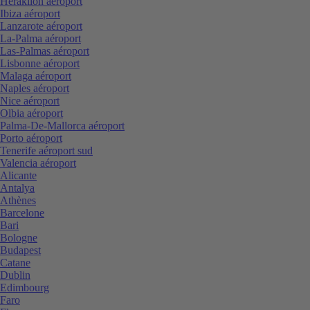
Heraklion aéroport
Ibiza aéroport
Lanzarote aéroport
La-Palma aéroport
Las-Palmas aéroport
Lisbonne aéroport
Malaga aéroport
Naples aéroport
Nice aéroport
Olbia aéroport
Palma-De-Mallorca aéroport
Porto aéroport
Tenerife aéroport sud
Valencia aéroport
Alicante
Antalya
Athènes
Barcelone
Bari
Bologne
Budapest
Catane
Dublin
Edimbourg
Faro