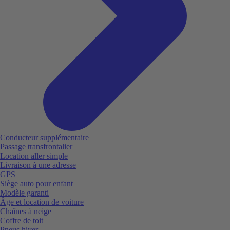
Conducteur supplémentaire
Passage transfrontalier
Location aller simple
Livraison à une adresse
GPS
Siège auto pour enfant
Modèle garanti
Âge et location de voiture
Chaînes à neige
Coffre de toit
Pneus hiver