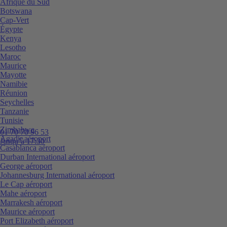
Afrique du Sud
Botswana
Cap-Vert
Égypte
Kenya
Lesotho
Maroc
Maurice
Mayotte
Namibie
Réunion
Seychelles
Tanzanie
Tunisie
Zimbabwe
01 70 70 96 53
Agadir aéroport
Jusqu’à 17:30
Casablanca aéroport
Durban International aéroport
George aéroport
Johannesburg International aéroport
Le Cap aéroport
Mahe aéroport
Marrakesh aéroport
Maurice aéroport
Port Elizabeth aéroport