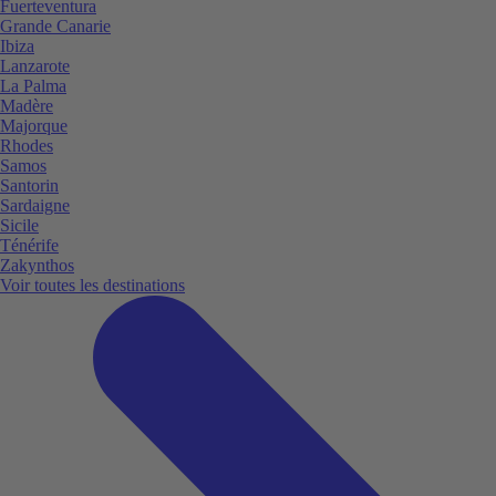
Fuerteventura
Grande Canarie
Ibiza
Lanzarote
La Palma
Madère
Majorque
Rhodes
Samos
Santorin
Sardaigne
Sicile
Ténérife
Zakynthos
Voir toutes les destinations