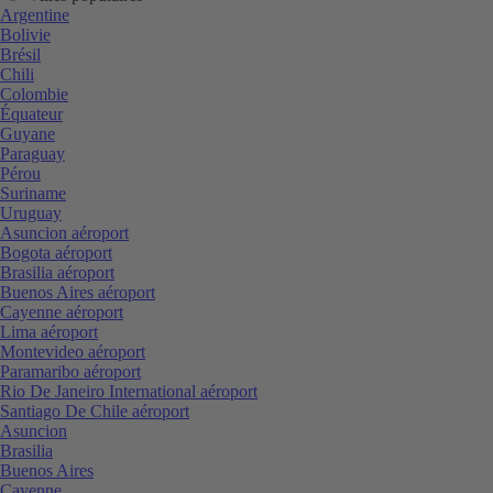
Argentine
Bolivie
Brésil
Chili
Colombie
Équateur
Guyane
Paraguay
Pérou
Suriname
Uruguay
Asuncion aéroport
Bogota aéroport
Brasilia aéroport
Buenos Aires aéroport
Cayenne aéroport
Lima aéroport
Montevideo aéroport
Paramaribo aéroport
Rio De Janeiro International aéroport
Santiago De Chile aéroport
Asuncion
Brasilia
Buenos Aires
Cayenne