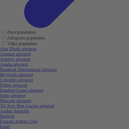
Pays populaires
Aéroports populaires
Villes populaires
Abu Dhabi aéroport
Amman aéroport
Antalya aéroport
Aqaba aéroport
Bangkok International aéroport
Beyrouth aéroport
Colombo aéroport
Dubai aéroport
Istanbul Grand aéroport
Izmir aéroport
Mascate aéroport
Tel Aviv Ben Gurion aéroport
Arabie Saoudite
Bahreïn
Émirats Arabes Unis
Israël