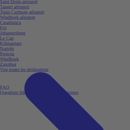
Saint Denis aéroport
Tanger aéroport
Tunis Carthage aéroport
Windhoek aéroport
Casablanca
Fez
Johannesburg
Le Cap
Kilimanjaro
Nariobi
Pretoria
Windhoek
Zanzibar
Voir toutes les destinations
FAQ
Questions fréquemment posées et réponses