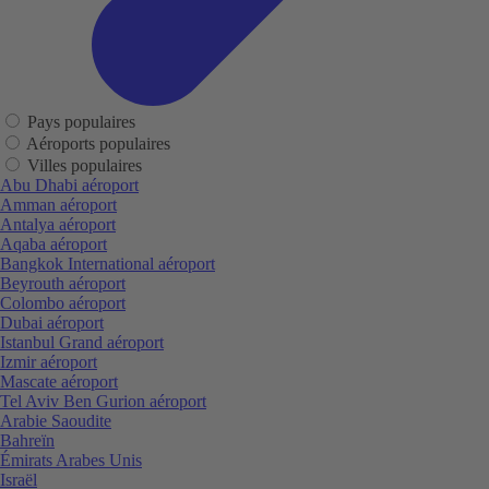
Pays populaires
Aéroports populaires
Villes populaires
Abu Dhabi aéroport
Amman aéroport
Antalya aéroport
Aqaba aéroport
Bangkok International aéroport
Beyrouth aéroport
Colombo aéroport
Dubai aéroport
Istanbul Grand aéroport
Izmir aéroport
Mascate aéroport
Tel Aviv Ben Gurion aéroport
Arabie Saoudite
Bahreïn
Émirats Arabes Unis
Israël