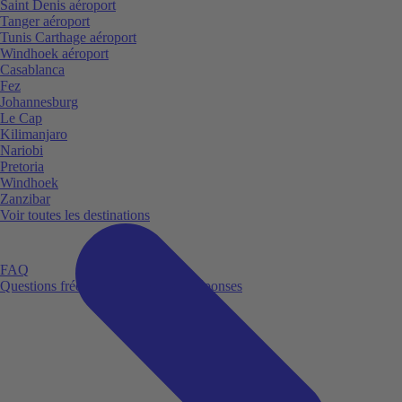
Saint Denis aéroport
Tanger aéroport
Tunis Carthage aéroport
Windhoek aéroport
Casablanca
Fez
Johannesburg
Le Cap
Kilimanjaro
Nariobi
Pretoria
Windhoek
Zanzibar
Voir toutes les destinations
FAQ
Questions fréquemment posées et réponses