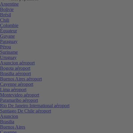
Argentine
Bolivie
Brésil
Chili
Colombie
Équateur
Guyane
Paraguay
Pérou
Suriname
Uruguay
Asuncion aéroport
Bogota aéroport
Brasilia aéroport
Buenos Aires aéroport
Cayenne aéroport
Lima aéroport
Montevideo aéroport
Paramaribo aéroport
Rio De Janeiro International aéroport
Santiago De Chile aéroport
Asuncion
Brasilia
Buenos Aires
Cayenne