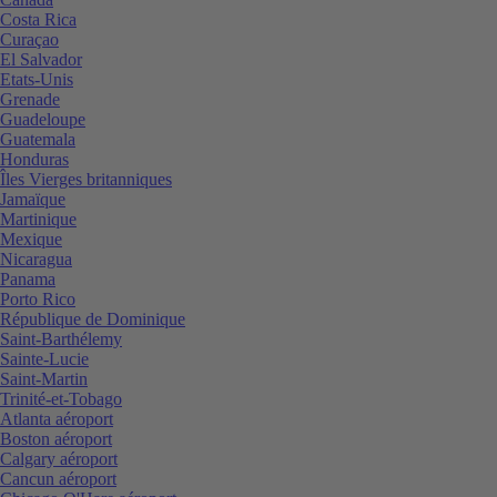
Costa Rica
Curaçao
El Salvador
Etats-Unis
Grenade
Guadeloupe
Guatemala
Honduras
Îles Vierges britanniques
Jamaïque
Martinique
Mexique
Nicaragua
Panama
Porto Rico
République de Dominique
Saint-Barthélemy
Sainte-Lucie
Saint-Martin
Trinité-et-Tobago
Atlanta aéroport
Boston aéroport
Calgary aéroport
Cancun aéroport