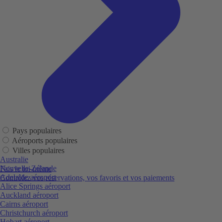
Pays populaires
Aéroports populaires
Villes populaires
Australie
Nouvelle-Zélande
Fais le toi-même
Adelaide aéroport
Contrôlez vos réservations, vos favoris et vos paiements
Alice Springs aéroport
Auckland aéroport
Cairns aéroport
Christchurch aéroport
Hobart aéroport