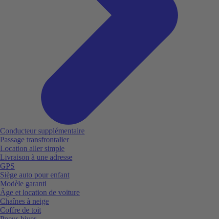
Conducteur supplémentaire
Passage transfrontalier
Location aller simple
Livraison à une adresse
GPS
Siège auto pour enfant
Modèle garanti
Âge et location de voiture
Chaînes à neige
Coffre de toit
Pneus hiver