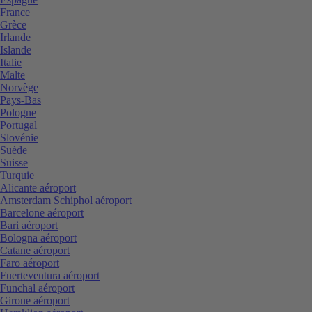
France
Grèce
Irlande
Islande
Italie
Malte
Norvège
Pays-Bas
Pologne
Portugal
Slovénie
Suède
Suisse
Turquie
Alicante aéroport
Amsterdam Schiphol aéroport
Barcelone aéroport
Bari aéroport
Bologna aéroport
Catane aéroport
Faro aéroport
Fuerteventura aéroport
Funchal aéroport
Girone aéroport