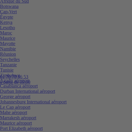
Afrique du Sud
Botswana
Cap-Vert
Égypte
Kenya
Lesotho
Maroc
Maurice
Mayotte
Namibie
Réunion
Seychelles
Tanzanie
Tunisie
Zimbabwe
01 70 70 96 53
Agadir aéroport
à partir de 09:00
Casablanca aéroport
Durban International aéroport
George aéroport
Johannesburg International aéroport
Le Cap aéroport
Mahe aéroport
Marrakesh aéroport
Maurice aéroport
Port Elizabeth aéroport