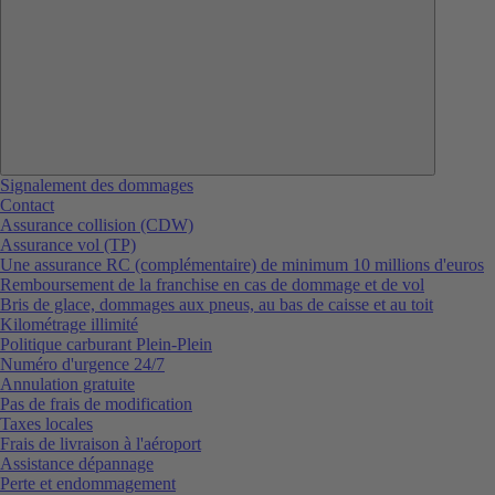
Signalement des dommages
Contact
Assurance collision (CDW)
Assurance vol (TP)
Une assurance RC (complémentaire) de minimum 10 millions d'euros
Remboursement de la franchise en cas de dommage et de vol
Bris de glace, dommages aux pneus, au bas de caisse et au toit
Kilométrage illimité
Politique carburant Plein-Plein
Numéro d'urgence 24/7
Annulation gratuite
Pas de frais de modification
Taxes locales
Frais de livraison à l'aéroport
Assistance dépannage
Perte et endommagement