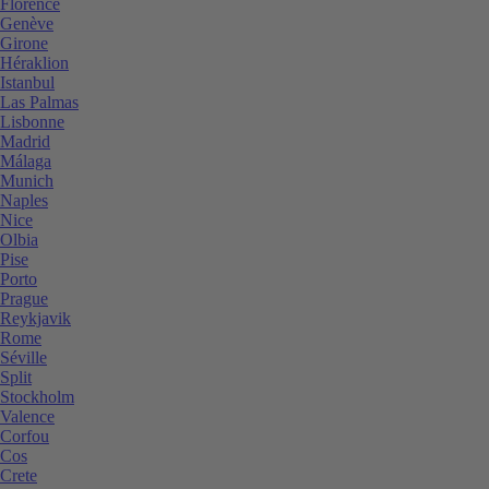
Florence
Genève
Girone
Héraklion
Istanbul
Las Palmas
Lisbonne
Madrid
Málaga
Munich
Naples
Nice
Olbia
Pise
Porto
Prague
Reykjavik
Rome
Séville
Split
Stockholm
Valence
Corfou
Cos
Crete