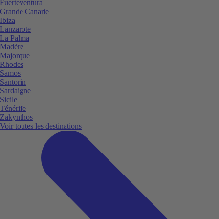
Fuerteventura
Grande Canarie
Ibiza
Lanzarote
La Palma
Madère
Majorque
Rhodes
Samos
Santorin
Sardaigne
Sicile
Ténérife
Zakynthos
Voir toutes les destinations