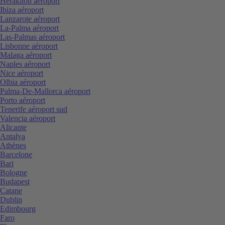
Heraklion aéroport
Ibiza aéroport
Lanzarote aéroport
La-Palma aéroport
Las-Palmas aéroport
Lisbonne aéroport
Malaga aéroport
Naples aéroport
Nice aéroport
Olbia aéroport
Palma-De-Mallorca aéroport
Porto aéroport
Tenerife aéroport sud
Valencia aéroport
Alicante
Antalya
Athènes
Barcelone
Bari
Bologne
Budapest
Catane
Dublin
Edimbourg
Faro