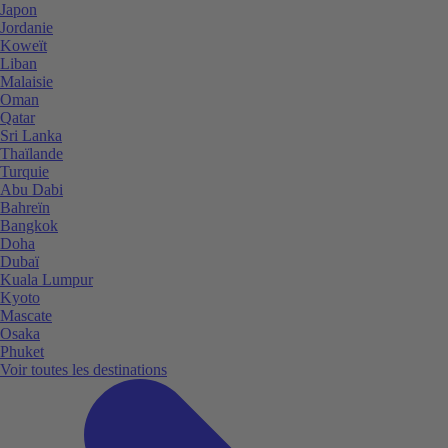
Japon
Jordanie
Koweït
Liban
Malaisie
Oman
Qatar
Sri Lanka
Thaïlande
Turquie
Abu Dabi
Bahreïn
Bangkok
Doha
Dubaï
Kuala Lumpur
Kyoto
Mascate
Osaka
Phuket
Voir toutes les destinations