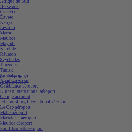
Afrique du Sud
Botswana
Cap-Vert
Égypte
Kenya
Lesotho
Maroc
Maurice
Mayotte
Namibie
Réunion
Seychelles
Tanzanie
Tunisie
Zimbabwe
01 70 70 96 53
Agadir aéroport
Jusqu’à 17:30
Casablanca aéroport
Durban International aéroport
George aéroport
Johannesburg International aéroport
Le Cap aéroport
Mahe aéroport
Marrakesh aéroport
Maurice aéroport
Port Elizabeth aéroport