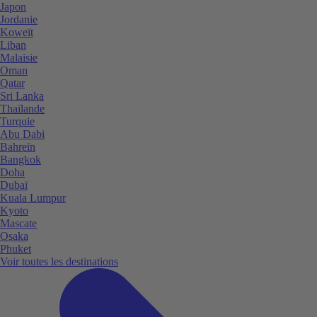
Japon
Jordanie
Koweït
Liban
Malaisie
Oman
Qatar
Sri Lanka
Thaïlande
Turquie
Abu Dabi
Bahreïn
Bangkok
Doha
Dubaï
Kuala Lumpur
Kyoto
Mascate
Osaka
Phuket
Voir toutes les destinations