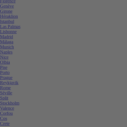
Florence
Genève
Girone
Héraklion
Istanbul
Las Palmas
Lisbonne
Madrid
Málaga
Munich
Naples
Nice
Olbia
Pise
Porto
Prague
Reykjavik
Rome
Séville
Split
Stockholm
Valence
Corfou
Cos
Crete