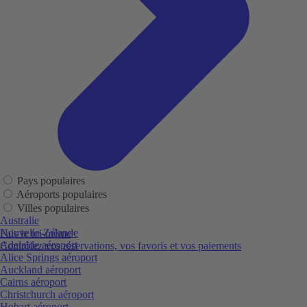
Pays populaires
Aéroports populaires
Villes populaires
Australie
Nouvelle-Zélande
Fais le toi-même
Adelaide aéroport
Contrôlez vos réservations, vos favoris et vos paiements
Alice Springs aéroport
Auckland aéroport
Cairns aéroport
Christchurch aéroport
Hobart aéroport