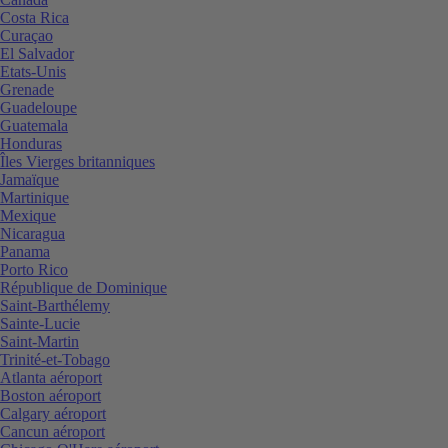
Costa Rica
Curaçao
El Salvador
Etats-Unis
Grenade
Guadeloupe
Guatemala
Honduras
Îles Vierges britanniques
Jamaïque
Martinique
Mexique
Nicaragua
Panama
Porto Rico
République de Dominique
Saint-Barthélemy
Sainte-Lucie
Saint-Martin
Trinité-et-Tobago
Atlanta aéroport
Boston aéroport
Calgary aéroport
Cancun aéroport