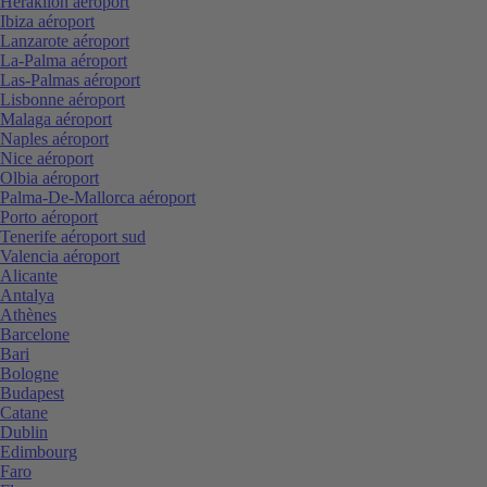
Heraklion aéroport
Ibiza aéroport
Lanzarote aéroport
La-Palma aéroport
Las-Palmas aéroport
Lisbonne aéroport
Malaga aéroport
Naples aéroport
Nice aéroport
Olbia aéroport
Palma-De-Mallorca aéroport
Porto aéroport
Tenerife aéroport sud
Valencia aéroport
Alicante
Antalya
Athènes
Barcelone
Bari
Bologne
Budapest
Catane
Dublin
Edimbourg
Faro