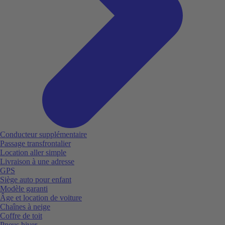
Conducteur supplémentaire
Passage transfrontalier
Location aller simple
Livraison à une adresse
GPS
Siège auto pour enfant
Modèle garanti
Âge et location de voiture
Chaînes à neige
Coffre de toit
Pneus hiver