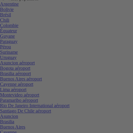
Argentine
Bolivie
Brésil
Chili
Colombie
Équateur
Guyane
Paraguay
Pérou
Suriname
Uruguay
Asuncion aéroport
Bogota aéroport
Brasilia aéroport
Buenos Aires aéroport
Cayenne aéroport
Lima aéroport
Montevideo aéroport
Paramaribo aéroport
Rio De Janeiro International aéroport
Santiago De Chile aéroport
Asuncion
Brasilia
Buenos Aires
Cayenne