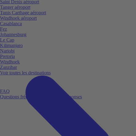
Saint Denis aéroport
Tanger aéroport
Tunis Carthage aéroport
Windhoek aéroport
Casablanca
Fez
Johannesburg
Le Cap
Kilimanjaro
Nariobi
Pretoria
Windhoek
Zanzibar
Voir toutes les destinations
FAQ
Questions fréquemment posées et réponses