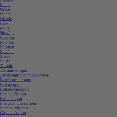
France
Grèce
Irlande
Islande
Italie
Malte
Norvège
Pays-Bas
Pologne
Portugal
Slovénie
Suède
Suisse
Turquie
Alicante aéroport
Amsterdam Schiphol aéroport
Barcelone aéroport
Bari aéroport
Bologna aéroport
Catane aéroport
Faro aéroport
Fuerteventura aéroport
Funchal aéroport
Girone aéroport