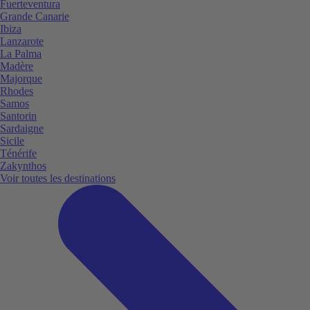
Fuerteventura
Grande Canarie
Ibiza
Lanzarote
La Palma
Madère
Majorque
Rhodes
Samos
Santorin
Sardaigne
Sicile
Ténérife
Zakynthos
Voir toutes les destinations