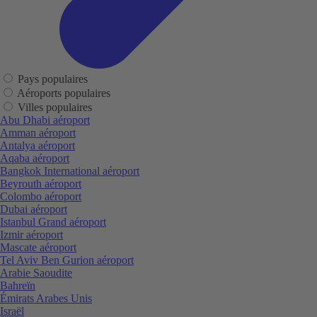
Pays populaires
Aéroports populaires
Villes populaires
Abu Dhabi aéroport
Amman aéroport
Antalya aéroport
Aqaba aéroport
Bangkok International aéroport
Beyrouth aéroport
Colombo aéroport
Dubai aéroport
Istanbul Grand aéroport
Izmir aéroport
Mascate aéroport
Tel Aviv Ben Gurion aéroport
Arabie Saoudite
Bahreïn
Émirats Arabes Unis
Israël