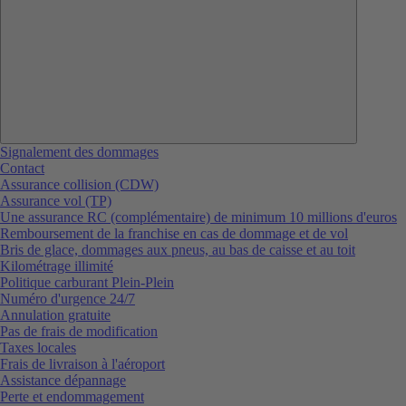
Signalement des dommages
Contact
Assurance collision (CDW)
Assurance vol (TP)
Une assurance RC (complémentaire) de minimum 10 millions d'euros
Remboursement de la franchise en cas de dommage et de vol
Bris de glace, dommages aux pneus, au bas de caisse et au toit
Kilométrage illimité
Politique carburant Plein-Plein
Numéro d'urgence 24/7
Annulation gratuite
Pas de frais de modification
Taxes locales
Frais de livraison à l'aéroport
Assistance dépannage
Perte et endommagement