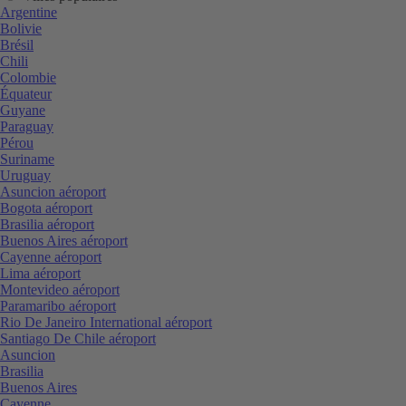
Argentine
Bolivie
Brésil
Chili
Colombie
Équateur
Guyane
Paraguay
Pérou
Suriname
Uruguay
Asuncion aéroport
Bogota aéroport
Brasilia aéroport
Buenos Aires aéroport
Cayenne aéroport
Lima aéroport
Montevideo aéroport
Paramaribo aéroport
Rio De Janeiro International aéroport
Santiago De Chile aéroport
Asuncion
Brasilia
Buenos Aires
Cayenne