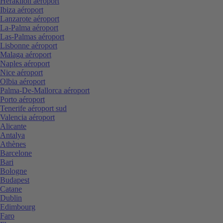
Heraklion aéroport
Ibiza aéroport
Lanzarote aéroport
La-Palma aéroport
Las-Palmas aéroport
Lisbonne aéroport
Malaga aéroport
Naples aéroport
Nice aéroport
Olbia aéroport
Palma-De-Mallorca aéroport
Porto aéroport
Tenerife aéroport sud
Valencia aéroport
Alicante
Antalya
Athènes
Barcelone
Bari
Bologne
Budapest
Catane
Dublin
Edimbourg
Faro