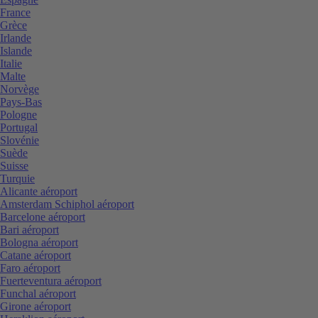
France
Grèce
Irlande
Islande
Italie
Malte
Norvège
Pays-Bas
Pologne
Portugal
Slovénie
Suède
Suisse
Turquie
Alicante aéroport
Amsterdam Schiphol aéroport
Barcelone aéroport
Bari aéroport
Bologna aéroport
Catane aéroport
Faro aéroport
Fuerteventura aéroport
Funchal aéroport
Girone aéroport