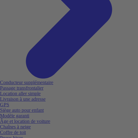
Conducteur supplémentaire
Passage transfrontalier
Location aller simple
Livraison à une adresse
GPS
Siège auto pour enfant
Modèle garanti
Âge et location de voiture
Chaînes à neige
Coffre de toit
Pneus hiver