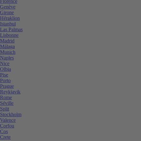
Florence
Genève
Girone
Héraklion
Istanbul
Las Palmas
Lisbonne
Madrid
Málaga
Munich
Naples
Nice
Olbia
Pise
Porto
Prague
Reykjavik
Rome
Séville
Split
Stockholm
Valence
Corfou
Cos
Crete