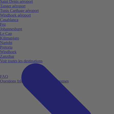
Saint Denis aéroport
Tanger aéroport
Tunis Carthage aéroport
Windhoek aéroport
Casablanca
Fez
Johannesburg
Le Cap
Kilimanjaro
Nariobi
Pretoria
Windhoek
Zanzibar
Voir toutes les destinations
FAQ
Questions fréquemment posées et réponses