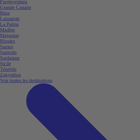
Fuerteventura
Grande Canarie
Ibiza
Lanzarote
La Palma
Madère
Majorque
Rhodes
Samos
Santorin
Sardaigne
Sicile
Ténérife
Zakynthos
Voir toutes les destinations