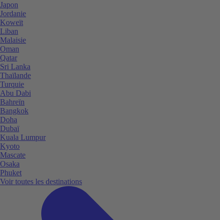
Japon
Jordanie
Koweït
Liban
Malaisie
Oman
Qatar
Sri Lanka
Thaïlande
Turquie
Abu Dabi
Bahreïn
Bangkok
Doha
Dubaï
Kuala Lumpur
Kyoto
Mascate
Osaka
Phuket
Voir toutes les destinations