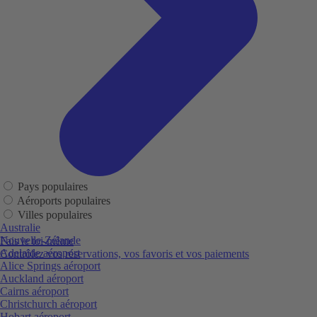
Pays populaires
Aéroports populaires
Villes populaires
Australie
Nouvelle-Zélande
Fais le toi-même
Adelaide aéroport
Contrôlez vos réservations, vos favoris et vos paiements
Alice Springs aéroport
Auckland aéroport
Cairns aéroport
Christchurch aéroport
Hobart aéroport