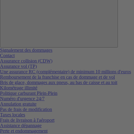
Signalement des dommages
Contact
Assurance collision (CDW)
Assurance vol (TP)
Une assurance RC (complémentaire) de minimum 10 millions d'euros
Remboursement de la franchise en cas de dommage et de vol
Bris de glace, dommages aux pneus, au bas de caisse et au toit
Kilométrage illimité
Politique carburant Plein-Plein
Numéro d'urgence 24/7
Annulation gratuite
Pas de frais de modification
Taxes locales
Frais de livraison à l'aéroport
Assistance dépannage
Perte et endommagement