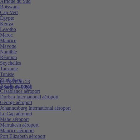
Afrique du Sud
Botswana
Cap-Vert
Égypte
Kenya
Lesotho
Maroc
Maurice
Mayotte
Namibie
Réunion
Seychelles
Tanzanie
Tunisie
Zimbabwe
01 70 70 96 53
Agadir aéroport
à partir de 09:00
Casablanca aéroport
Durban International aéroport
George aéroport
Johannesburg International aéroport
Le Cap aéroport
Mahe aéroport
Marrakesh aéroport
Maurice aéroport
Port Elizabeth aéroport