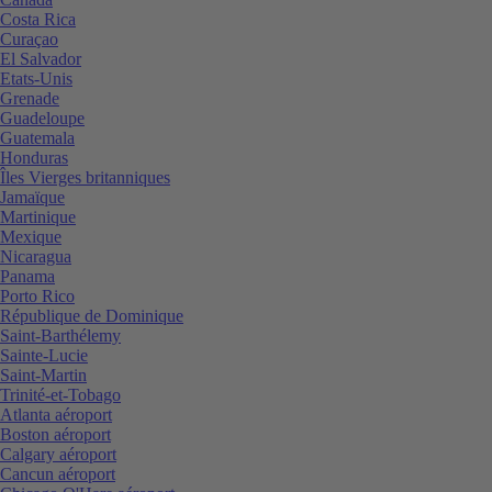
Costa Rica
Curaçao
El Salvador
Etats-Unis
Grenade
Guadeloupe
Guatemala
Honduras
Îles Vierges britanniques
Jamaïque
Martinique
Mexique
Nicaragua
Panama
Porto Rico
République de Dominique
Saint-Barthélemy
Sainte-Lucie
Saint-Martin
Trinité-et-Tobago
Atlanta aéroport
Boston aéroport
Calgary aéroport
Cancun aéroport