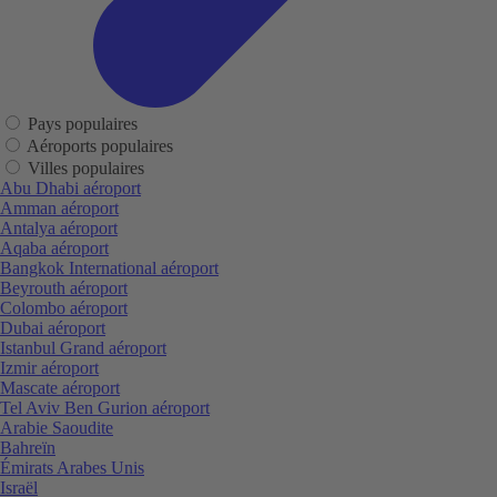
Pays populaires
Aéroports populaires
Villes populaires
Abu Dhabi aéroport
Amman aéroport
Antalya aéroport
Aqaba aéroport
Bangkok International aéroport
Beyrouth aéroport
Colombo aéroport
Dubai aéroport
Istanbul Grand aéroport
Izmir aéroport
Mascate aéroport
Tel Aviv Ben Gurion aéroport
Arabie Saoudite
Bahreïn
Émirats Arabes Unis
Israël