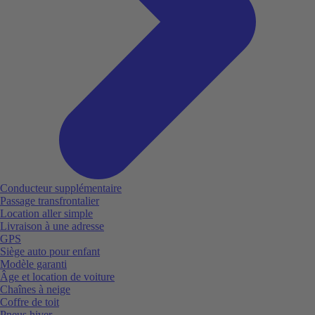
Conducteur supplémentaire
Passage transfrontalier
Location aller simple
Livraison à une adresse
GPS
Siège auto pour enfant
Modèle garanti
Âge et location de voiture
Chaînes à neige
Coffre de toit
Pneus hiver