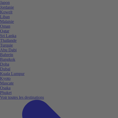
Japon
Jordanie
Koweït
Liban
Malaisie
Oman
Qatar
Sri Lanka
Thaïlande
Turquie
Abu Dabi
Bahreïn
Bangkok
Doha
Dubaï
Kuala Lumpur
Kyoto
Mascate
Osaka
Phuket
Voir toutes les destinations