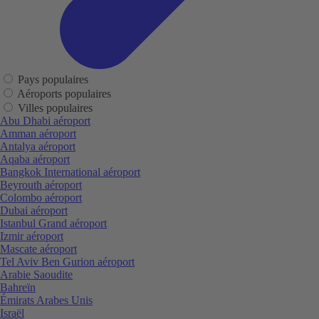
Pays populaires
Aéroports populaires
Villes populaires
Abu Dhabi aéroport
Amman aéroport
Antalya aéroport
Aqaba aéroport
Bangkok International aéroport
Beyrouth aéroport
Colombo aéroport
Dubai aéroport
Istanbul Grand aéroport
Izmir aéroport
Mascate aéroport
Tel Aviv Ben Gurion aéroport
Arabie Saoudite
Bahreïn
Émirats Arabes Unis
Israël