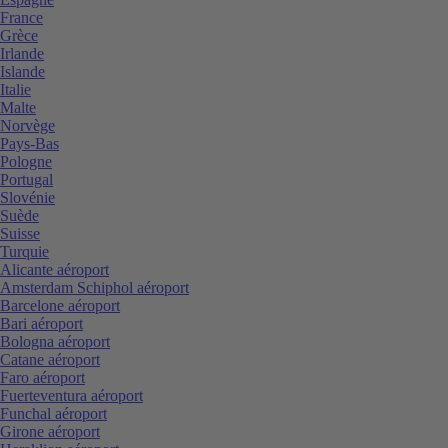
France
Grèce
Irlande
Islande
Italie
Malte
Norvège
Pays-Bas
Pologne
Portugal
Slovénie
Suède
Suisse
Turquie
Alicante aéroport
Amsterdam Schiphol aéroport
Barcelone aéroport
Bari aéroport
Bologna aéroport
Catane aéroport
Faro aéroport
Fuerteventura aéroport
Funchal aéroport
Girone aéroport