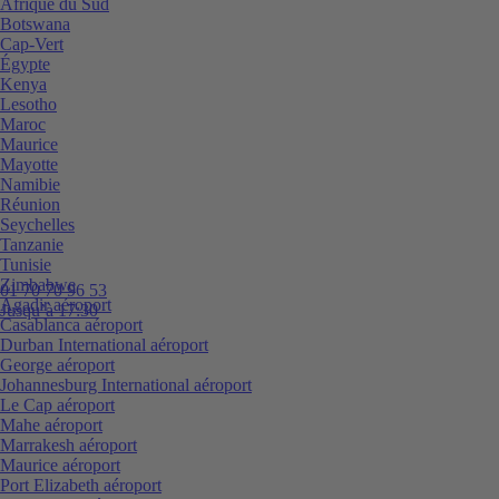
Afrique du Sud
Botswana
Cap-Vert
Égypte
Kenya
Lesotho
Maroc
Maurice
Mayotte
Namibie
Réunion
Seychelles
Tanzanie
Tunisie
Zimbabwe
01 70 70 96 53
Agadir aéroport
Jusqu’à 17:30
Casablanca aéroport
Durban International aéroport
George aéroport
Johannesburg International aéroport
Le Cap aéroport
Mahe aéroport
Marrakesh aéroport
Maurice aéroport
Port Elizabeth aéroport