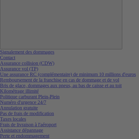
Signalement des dommages
Contact
Assurance collision (CDW)
Assurance vol (TP)
Une assurance RC (complémentaire) de minimum 10 millions d'euros
Remboursement de la franchise en cas de dommage et de vol
Bris de glace, dommages aux pneus, au bas de caisse et au toit
Kilométrage illimité
Politique carburant Plein-Plein
Numéro d'urgence 24/7
Annulation gratuite
Pas de frais de modification
Taxes locales
Frais de livraison à l'aéroport
Assistance dépannage
Perte et endommagement