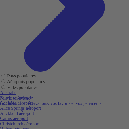
Pays populaires
Aéroports populaires
Villes populaires
Australie
Nouvelle-Zélande
Fais le toi-même
Adelaide aéroport
Contrôlez vos réservations, vos favoris et vos paiements
Alice Springs aéroport
Auckland aéroport
Cairns aéroport
Christchurch aéroport
Hobart aéroport