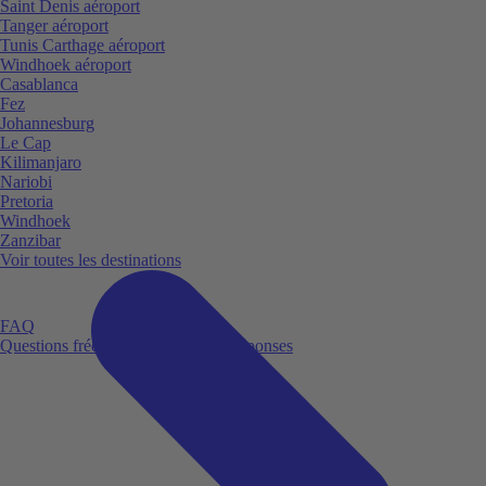
Saint Denis aéroport
Tanger aéroport
Tunis Carthage aéroport
Windhoek aéroport
Casablanca
Fez
Johannesburg
Le Cap
Kilimanjaro
Nariobi
Pretoria
Windhoek
Zanzibar
Voir toutes les destinations
FAQ
Questions fréquemment posées et réponses