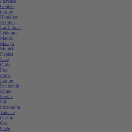
Florence
Genève
Girone
Héraklion
Istanbul
Las Palmas
Lisbonne
Madrid
Málaga
Munich
Naples
Nice
Olbia
Pise
Porto
Prague
Reykjavik
Rome
Séville
Split
Stockholm
Valence
Corfou
Cos
Crete