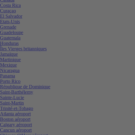
Costa Rica
Curaçao
El Salvador
Etats-Unis
Grenade
Guadeloupe
Guatemala
Honduras
Îles Vierges britanniques
Jamaïque
Martinique
Mexique
Nicaragua
Panama
Porto Rico
République de Dominique
Saint-Barthélemy
Sainte-Lucie
Saint-Martin
Trinité-et-Tobago
Atlanta aéroport
Boston aéroport
Calgary aéroport
Cancun aéroport