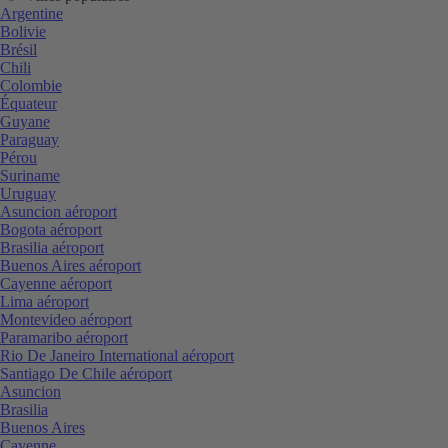
Argentine
Bolivie
Brésil
Chili
Colombie
Équateur
Guyane
Paraguay
Pérou
Suriname
Uruguay
Asuncion aéroport
Bogota aéroport
Brasilia aéroport
Buenos Aires aéroport
Cayenne aéroport
Lima aéroport
Montevideo aéroport
Paramaribo aéroport
Rio De Janeiro International aéroport
Santiago De Chile aéroport
Asuncion
Brasilia
Buenos Aires
Cayenne