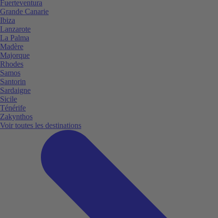
Fuerteventura
Grande Canarie
Ibiza
Lanzarote
La Palma
Madère
Majorque
Rhodes
Samos
Santorin
Sardaigne
Sicile
Ténérife
Zakynthos
Voir toutes les destinations