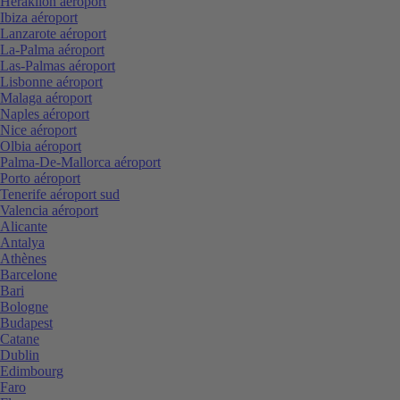
Heraklion aéroport
Ibiza aéroport
Lanzarote aéroport
La-Palma aéroport
Las-Palmas aéroport
Lisbonne aéroport
Malaga aéroport
Naples aéroport
Nice aéroport
Olbia aéroport
Palma-De-Mallorca aéroport
Porto aéroport
Tenerife aéroport sud
Valencia aéroport
Alicante
Antalya
Athènes
Barcelone
Bari
Bologne
Budapest
Catane
Dublin
Edimbourg
Faro