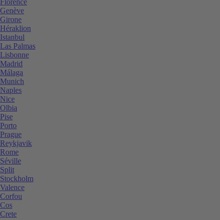
Florence
Genève
Girone
Héraklion
Istanbul
Las Palmas
Lisbonne
Madrid
Málaga
Munich
Naples
Nice
Olbia
Pise
Porto
Prague
Reykjavik
Rome
Séville
Split
Stockholm
Valence
Corfou
Cos
Crete