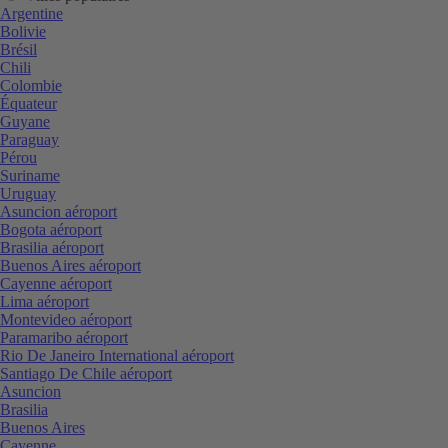
Argentine
Bolivie
Brésil
Chili
Colombie
Équateur
Guyane
Paraguay
Pérou
Suriname
Uruguay
Asuncion aéroport
Bogota aéroport
Brasilia aéroport
Buenos Aires aéroport
Cayenne aéroport
Lima aéroport
Montevideo aéroport
Paramaribo aéroport
Rio De Janeiro International aéroport
Santiago De Chile aéroport
Asuncion
Brasilia
Buenos Aires
Cayenne