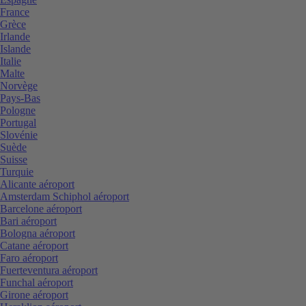
France
Grèce
Irlande
Islande
Italie
Malte
Norvège
Pays-Bas
Pologne
Portugal
Slovénie
Suède
Suisse
Turquie
Alicante aéroport
Amsterdam Schiphol aéroport
Barcelone aéroport
Bari aéroport
Bologna aéroport
Catane aéroport
Faro aéroport
Fuerteventura aéroport
Funchal aéroport
Girone aéroport