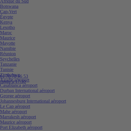
Afrique du Sud
Botswana
Cap-Vert
Égypte
Kenya
Lesotho
Maroc
Maurice
Mayotte
Namibie
Réunion
Seychelles
Tanzanie
Tunisie
Zimbabwe
01 70 70 96 53
Agadir aéroport
Jusqu’à 17:30
Casablanca aéroport
Durban International aéroport
George aéroport
Johannesburg International aéroport
Le Cap aéroport
Mahe aéroport
Marrakesh aéroport
Maurice aéroport
Port Elizabeth aéroport