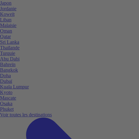
Japon
Jordanie
Koweït
Liban
Malaisie
Oman
Qatar
Sri Lanka
Thaïlande
Turquie
Abu Dabi
Bahreïn
Bangkok
Doha
Dubaï
Kuala Lumpur
Kyoto
Mascate
Osaka
Phuket
Voir toutes les destinations