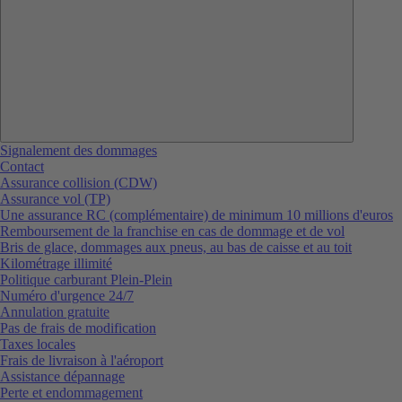
Signalement des dommages
Contact
Assurance collision (CDW)
Assurance vol (TP)
Une assurance RC (complémentaire) de minimum 10 millions d'euros
Remboursement de la franchise en cas de dommage et de vol
Bris de glace, dommages aux pneus, au bas de caisse et au toit
Kilométrage illimité
Politique carburant Plein-Plein
Numéro d'urgence 24/7
Annulation gratuite
Pas de frais de modification
Taxes locales
Frais de livraison à l'aéroport
Assistance dépannage
Perte et endommagement