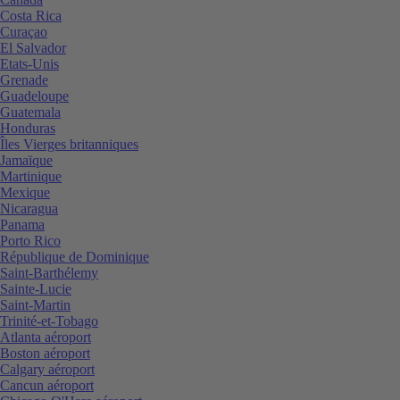
Costa Rica
Curaçao
El Salvador
Etats-Unis
Grenade
Guadeloupe
Guatemala
Honduras
Îles Vierges britanniques
Jamaïque
Martinique
Mexique
Nicaragua
Panama
Porto Rico
République de Dominique
Saint-Barthélemy
Sainte-Lucie
Saint-Martin
Trinité-et-Tobago
Atlanta aéroport
Boston aéroport
Calgary aéroport
Cancun aéroport