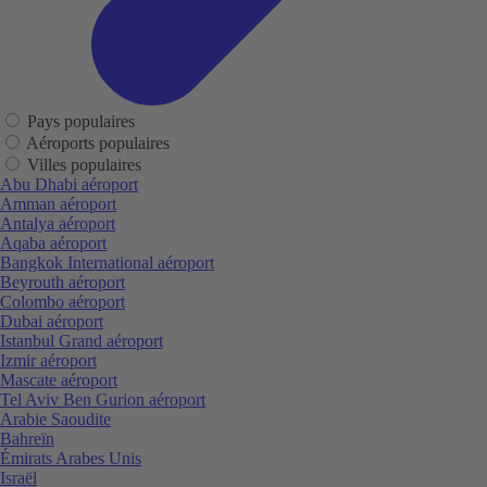
Pays populaires
Aéroports populaires
Villes populaires
Abu Dhabi aéroport
Amman aéroport
Antalya aéroport
Aqaba aéroport
Bangkok International aéroport
Beyrouth aéroport
Colombo aéroport
Dubai aéroport
Istanbul Grand aéroport
Izmir aéroport
Mascate aéroport
Tel Aviv Ben Gurion aéroport
Arabie Saoudite
Bahreïn
Émirats Arabes Unis
Israël