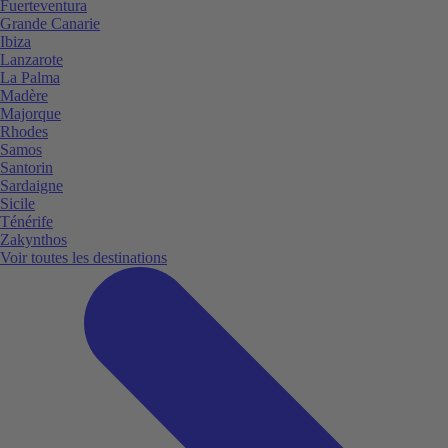
Fuerteventura
Grande Canarie
Ibiza
Lanzarote
La Palma
Madère
Majorque
Rhodes
Samos
Santorin
Sardaigne
Sicile
Ténérife
Zakynthos
Voir toutes les destinations