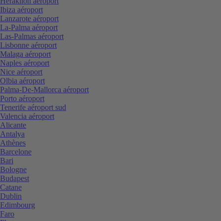
Heraklion aéroport
Ibiza aéroport
Lanzarote aéroport
La-Palma aéroport
Las-Palmas aéroport
Lisbonne aéroport
Malaga aéroport
Naples aéroport
Nice aéroport
Olbia aéroport
Palma-De-Mallorca aéroport
Porto aéroport
Tenerife aéroport sud
Valencia aéroport
Alicante
Antalya
Athènes
Barcelone
Bari
Bologne
Budapest
Catane
Dublin
Edimbourg
Faro