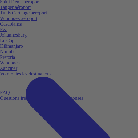
Saint Denis aéroport
Tanger aéroport
Tunis Carthage aéroport
Windhoek aéroport
Casablanca
Fez
Johannesburg
Le Cap
Kilimanjaro
Nariobi
Pretoria
Windhoek
Zanzibar
Voir toutes les destinations
FAQ
Questions fréquemment posées et réponses