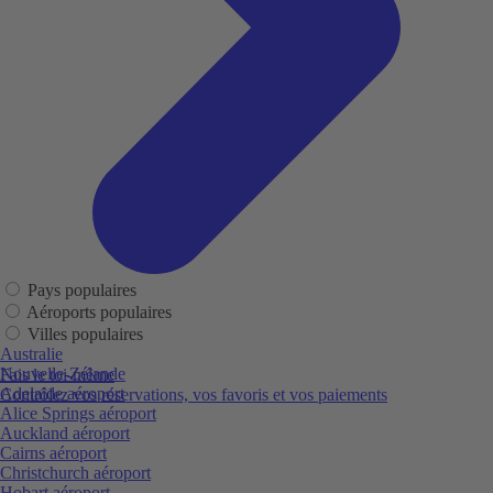
Pays populaires
Aéroports populaires
Villes populaires
Australie
Nouvelle-Zélande
Fais le toi-même
Adelaide aéroport
Contrôlez vos réservations, vos favoris et vos paiements
Alice Springs aéroport
Auckland aéroport
Cairns aéroport
Christchurch aéroport
Hobart aéroport