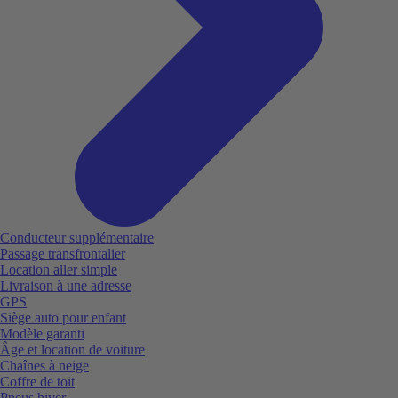
Conducteur supplémentaire
Passage transfrontalier
Location aller simple
Livraison à une adresse
GPS
Siège auto pour enfant
Modèle garanti
Âge et location de voiture
Chaînes à neige
Coffre de toit
Pneus hiver