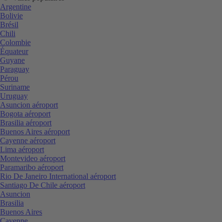
Argentine
Bolivie
Brésil
Chili
Colombie
Équateur
Guyane
Paraguay
Pérou
Suriname
Uruguay
Asuncion aéroport
Bogota aéroport
Brasilia aéroport
Buenos Aires aéroport
Cayenne aéroport
Lima aéroport
Montevideo aéroport
Paramaribo aéroport
Rio De Janeiro International aéroport
Santiago De Chile aéroport
Asuncion
Brasilia
Buenos Aires
Cayenne