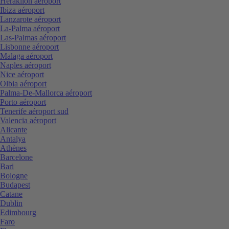
Heraklion aéroport
Ibiza aéroport
Lanzarote aéroport
La-Palma aéroport
Las-Palmas aéroport
Lisbonne aéroport
Malaga aéroport
Naples aéroport
Nice aéroport
Olbia aéroport
Palma-De-Mallorca aéroport
Porto aéroport
Tenerife aéroport sud
Valencia aéroport
Alicante
Antalya
Athènes
Barcelone
Bari
Bologne
Budapest
Catane
Dublin
Edimbourg
Faro