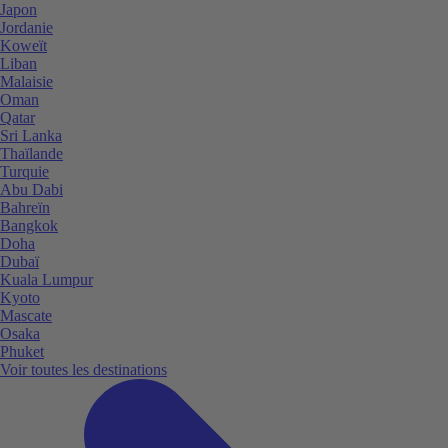
Japon
Jordanie
Koweït
Liban
Malaisie
Oman
Qatar
Sri Lanka
Thaïlande
Turquie
Abu Dabi
Bahreïn
Bangkok
Doha
Dubaï
Kuala Lumpur
Kyoto
Mascate
Osaka
Phuket
Voir toutes les destinations