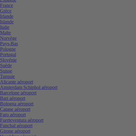
France
Grèce
Irlande
Islande
Italie
Malte
Norvège
Pays-Bas
Pologne
Portugal
Slovénie
Suède
Suisse
Turquie
Alicante aéroport
Amsterdam Schiphol aéroport
Barcelone aéroport
Bari aéroport
Bologna aéroport
Catane aéroport
Faro aéroport
Fuerteventura aéroport
Funchal aéroport
Girone aéroport