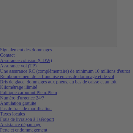
Signalement des dommages
Contact
Assurance collision (CDW)
Assurance vol (TP)
Une assurance RC (complémentaire) de minimum 10 millions d'euros
Remboursement de la franchise en cas de dommage et de vol
Bris de glace, dommages aux pneus, au bas de caisse et au toit
Kilométrage illimité
Politique carburant Plein-Plein
Numéro d'urgence 24/7
Annulation gratuite
Pas de frais de modification
Taxes locales
Frais de livraison à l'aéroport
Assistance dépannage
Perte et endommagement