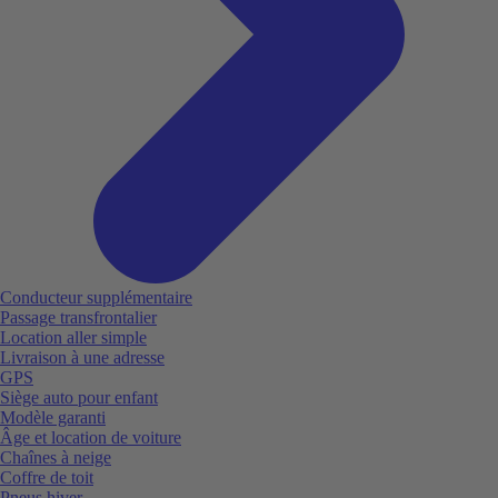
Conducteur supplémentaire
Passage transfrontalier
Location aller simple
Livraison à une adresse
GPS
Siège auto pour enfant
Modèle garanti
Âge et location de voiture
Chaînes à neige
Coffre de toit
Pneus hiver