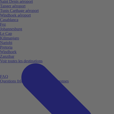
Saint Denis aéroport
Tanger aéroport
Tunis Carthage aéroport
Windhoek aéroport
Casablanca
Fez
Johannesburg
Le Cap
Kilimanjaro
Nariobi
Pretoria
Windhoek
Zanzibar
Voir toutes les destinations
FAQ
Questions fréquemment posées et réponses