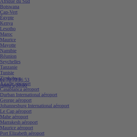
Afrique du Sud
Botswana
Cap-Vert
Égypte
Kenya
Lesotho
Maroc
Maurice
Mayotte
Namibie
Réunion
Seychelles
Tanzanie
Tunisie
Zimbabwe
01 70 70 96 53
Agadir aéroport
Jusqu’à 20:00
Casablanca aéroport
Durban International aéroport
George aéroport
Johannesburg International aéroport
Le Cap aéroport
Mahe aéroport
Marrakesh aéroport
Maurice aéroport
Port Elizabeth aéroport