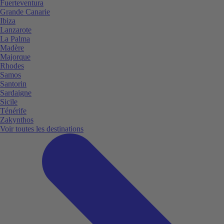
Fuerteventura
Grande Canarie
Ibiza
Lanzarote
La Palma
Madère
Majorque
Rhodes
Samos
Santorin
Sardaigne
Sicile
Ténérife
Zakynthos
Voir toutes les destinations