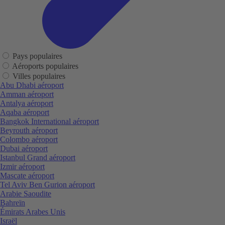
Pays populaires
Aéroports populaires
Villes populaires
Abu Dhabi aéroport
Amman aéroport
Antalya aéroport
Aqaba aéroport
Bangkok International aéroport
Beyrouth aéroport
Colombo aéroport
Dubai aéroport
Istanbul Grand aéroport
Izmir aéroport
Mascate aéroport
Tel Aviv Ben Gurion aéroport
Arabie Saoudite
Bahreïn
Émirats Arabes Unis
Israël