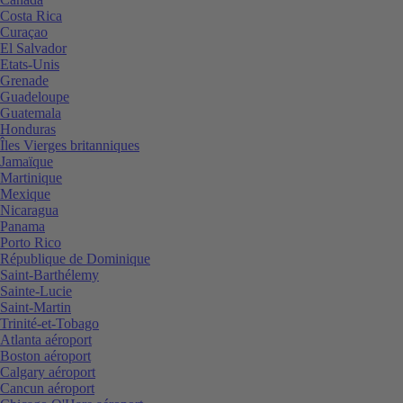
Costa Rica
Curaçao
El Salvador
Etats-Unis
Grenade
Guadeloupe
Guatemala
Honduras
Îles Vierges britanniques
Jamaïque
Martinique
Mexique
Nicaragua
Panama
Porto Rico
République de Dominique
Saint-Barthélemy
Sainte-Lucie
Saint-Martin
Trinité-et-Tobago
Atlanta aéroport
Boston aéroport
Calgary aéroport
Cancun aéroport