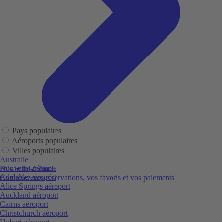
Pays populaires
Aéroports populaires
Villes populaires
Australie
Nouvelle-Zélande
Fais le toi-même
Adelaide aéroport
Contrôlez vos réservations, vos favoris et vos paiements
Alice Springs aéroport
Auckland aéroport
Cairns aéroport
Christchurch aéroport
Hobart aéroport