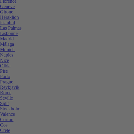
Florence
Genève
Girone
Héraklion
Istanbul
Las Palmas
Lisbonne
Madrid
Málaga
Munich
Naples
Nice
Olbia
Pise
Porto
Prague
Reykjavik
Rome
Séville
Split
Stockholm
Valence
Corfou
Cos
Crete