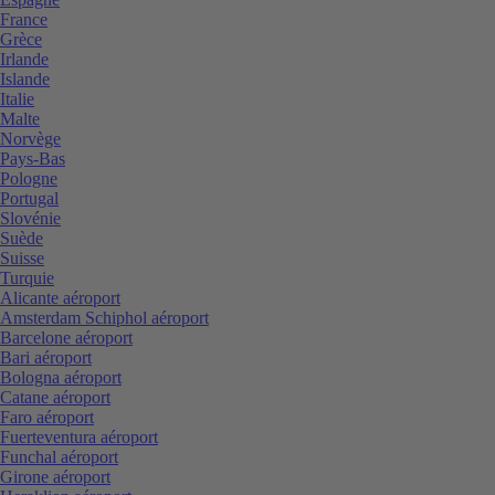
France
Grèce
Irlande
Islande
Italie
Malte
Norvège
Pays-Bas
Pologne
Portugal
Slovénie
Suède
Suisse
Turquie
Alicante aéroport
Amsterdam Schiphol aéroport
Barcelone aéroport
Bari aéroport
Bologna aéroport
Catane aéroport
Faro aéroport
Fuerteventura aéroport
Funchal aéroport
Girone aéroport