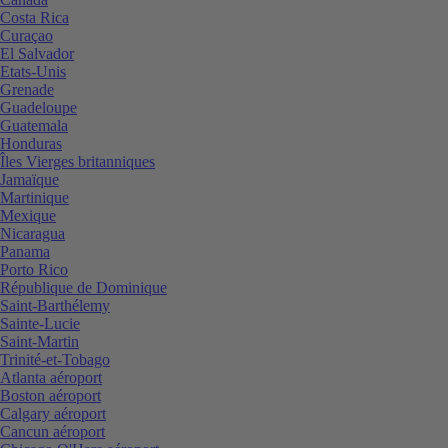
Costa Rica
Curaçao
El Salvador
Etats-Unis
Grenade
Guadeloupe
Guatemala
Honduras
Îles Vierges britanniques
Jamaïque
Martinique
Mexique
Nicaragua
Panama
Porto Rico
République de Dominique
Saint-Barthélemy
Sainte-Lucie
Saint-Martin
Trinité-et-Tobago
Atlanta aéroport
Boston aéroport
Calgary aéroport
Cancun aéroport