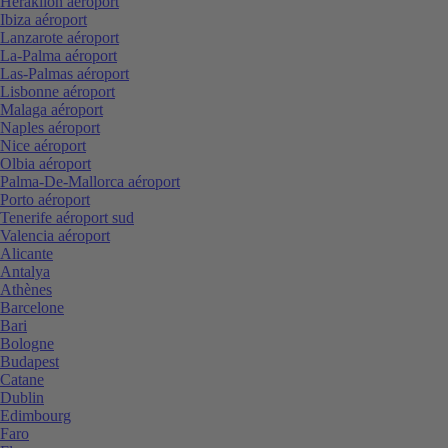
Heraklion aéroport
Ibiza aéroport
Lanzarote aéroport
La-Palma aéroport
Las-Palmas aéroport
Lisbonne aéroport
Malaga aéroport
Naples aéroport
Nice aéroport
Olbia aéroport
Palma-De-Mallorca aéroport
Porto aéroport
Tenerife aéroport sud
Valencia aéroport
Alicante
Antalya
Athènes
Barcelone
Bari
Bologne
Budapest
Catane
Dublin
Edimbourg
Faro