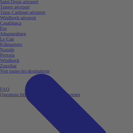
Saint Denis aéroport
Tanger aéroport
Tunis Carthage aéroport
Windhoek aéroport
Casablanca
Fez
Johannesburg
Le Cap
Kilimanjaro
Nariobi
Pretoria
Windhoek
Zanzibar
Voir toutes les destinations
FAQ
Questions fréquemment posées et réponses