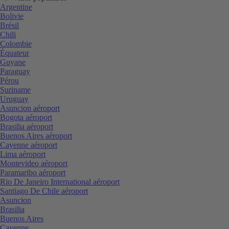
Argentine
Bolivie
Brésil
Chili
Colombie
Équateur
Guyane
Paraguay
Pérou
Suriname
Uruguay
Asuncion aéroport
Bogota aéroport
Brasilia aéroport
Buenos Aires aéroport
Cayenne aéroport
Lima aéroport
Montevideo aéroport
Paramaribo aéroport
Rio De Janeiro International aéroport
Santiago De Chile aéroport
Asuncion
Brasilia
Buenos Aires
Cayenne