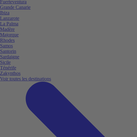
Fuerteventura
Grande Canarie
Ibiza
Lanzarote
La Palma
Madère
Majorque
Rhodes
Samos
Santorin
Sardaigne
Sicile
Ténérife
Zakynthos
Voir toutes les destinations