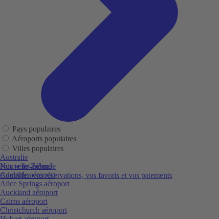
Pays populaires
Aéroports populaires
Villes populaires
Australie
Nouvelle-Zélande
Fais le toi-même
Adelaide aéroport
Contrôlez vos réservations, vos favoris et vos paiements
Alice Springs aéroport
Auckland aéroport
Cairns aéroport
Christchurch aéroport
Hobart aéroport