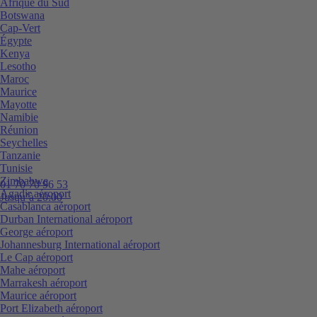
Afrique du Sud
Botswana
Cap-Vert
Égypte
Kenya
Lesotho
Maroc
Maurice
Mayotte
Namibie
Réunion
Seychelles
Tanzanie
Tunisie
Zimbabwe
01 70 70 96 53
Agadir aéroport
Jusqu’à 20:00
Casablanca aéroport
Durban International aéroport
George aéroport
Johannesburg International aéroport
Le Cap aéroport
Mahe aéroport
Marrakesh aéroport
Maurice aéroport
Port Elizabeth aéroport