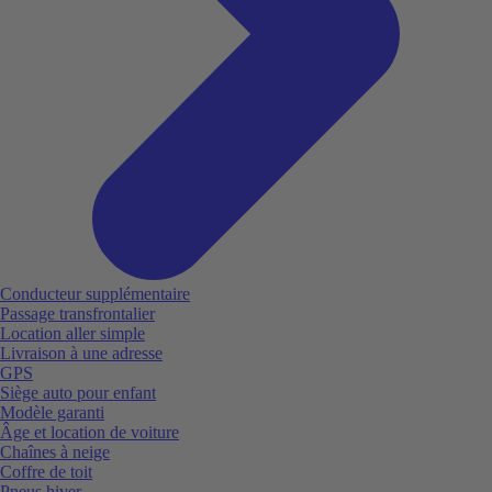
Conducteur supplémentaire
Passage transfrontalier
Location aller simple
Livraison à une adresse
GPS
Siège auto pour enfant
Modèle garanti
Âge et location de voiture
Chaînes à neige
Coffre de toit
Pneus hiver