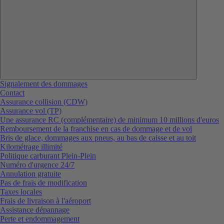
Signalement des dommages
Contact
Assurance collision (CDW)
Assurance vol (TP)
Une assurance RC (complémentaire) de minimum 10 millions d'euros
Remboursement de la franchise en cas de dommage et de vol
Bris de glace, dommages aux pneus, au bas de caisse et au toit
Kilométrage illimité
Politique carburant Plein-Plein
Numéro d'urgence 24/7
Annulation gratuite
Pas de frais de modification
Taxes locales
Frais de livraison à l'aéroport
Assistance dépannage
Perte et endommagement