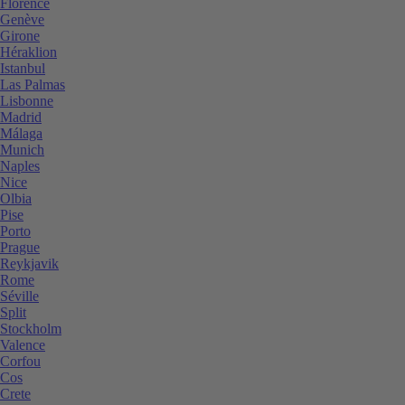
Florence
Genève
Girone
Héraklion
Istanbul
Las Palmas
Lisbonne
Madrid
Málaga
Munich
Naples
Nice
Olbia
Pise
Porto
Prague
Reykjavik
Rome
Séville
Split
Stockholm
Valence
Corfou
Cos
Crete