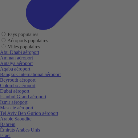
Pays populaires
Aéroports populaires
Villes populaires
Abu Dhabi aéroport
Amman aéroport
Antalya aéroport
Aqaba aéroport
Bangkok International aéroport
Beyrouth aéroport
Colombo aéroport
Dubai aéroport
Istanbul Grand aéroport
Izmir aéroport
Mascate aéroport
Tel Aviv Ben Gurion aéroport
Arabie Saoudite
Bahreïn
Émirats Arabes Unis
Israël