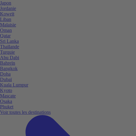
Japon
Jordanie
Koweït
Liban
Malaisie
Oman
Qatar
Sri Lanka
Thaïlande
Turquie
Abu Dabi
Bahreïn
Bangkok
Doha
Dubaï
Kuala Lumpur
Kyoto
Mascate
Osaka
Phuket
Voir toutes les destinations