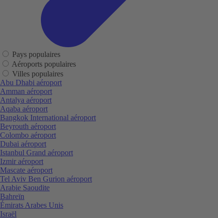
Pays populaires
Aéroports populaires
Villes populaires
Abu Dhabi aéroport
Amman aéroport
Antalya aéroport
Aqaba aéroport
Bangkok International aéroport
Beyrouth aéroport
Colombo aéroport
Dubai aéroport
Istanbul Grand aéroport
Izmir aéroport
Mascate aéroport
Tel Aviv Ben Gurion aéroport
Arabie Saoudite
Bahreïn
Émirats Arabes Unis
Israël