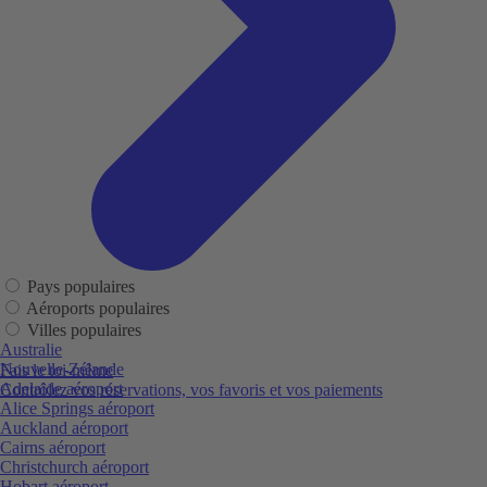
Pays populaires
Aéroports populaires
Villes populaires
Australie
Nouvelle-Zélande
Fais le toi-même
Adelaide aéroport
Contrôlez vos réservations, vos favoris et vos paiements
Alice Springs aéroport
Auckland aéroport
Cairns aéroport
Christchurch aéroport
Hobart aéroport