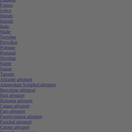
France
Grèce
Irlande
Islande
Italie
Malte
Norvège
Pays-Bas
Pologne
Portugal
Slovénie
Suède
Suisse
Turquie
Alicante aéroport
Amsterdam Schiphol aéroport
Barcelone aéroport
Bari aéroport
Bologna aéroport
Catane aéroport
Faro aéroport
Fuerteventura aéroport
Funchal aéroport
Girone aéroport