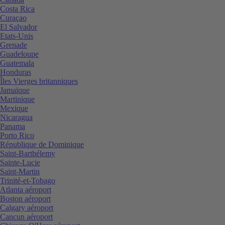
Costa Rica
Curaçao
El Salvador
Etats-Unis
Grenade
Guadeloupe
Guatemala
Honduras
Îles Vierges britanniques
Jamaïque
Martinique
Mexique
Nicaragua
Panama
Porto Rico
République de Dominique
Saint-Barthélemy
Sainte-Lucie
Saint-Martin
Trinité-et-Tobago
Atlanta aéroport
Boston aéroport
Calgary aéroport
Cancun aéroport