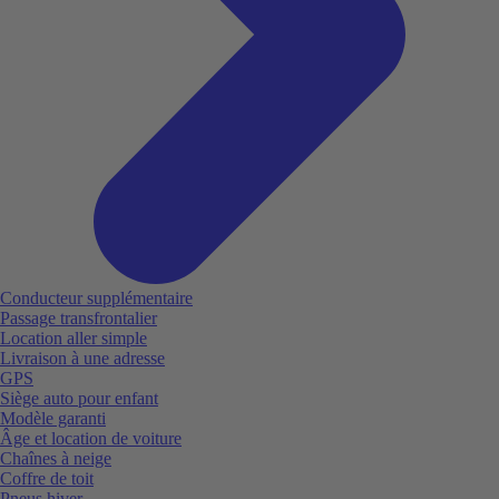
Conducteur supplémentaire
Passage transfrontalier
Location aller simple
Livraison à une adresse
GPS
Siège auto pour enfant
Modèle garanti
Âge et location de voiture
Chaînes à neige
Coffre de toit
Pneus hiver