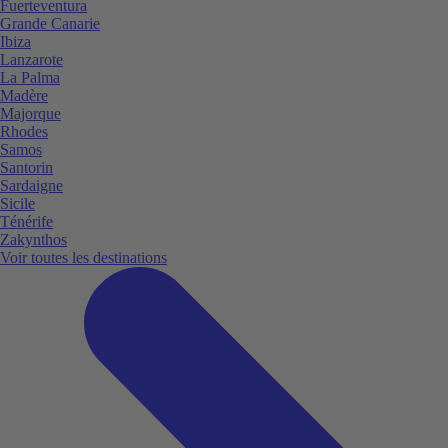
Fuerteventura
Grande Canarie
Ibiza
Lanzarote
La Palma
Madère
Majorque
Rhodes
Samos
Santorin
Sardaigne
Sicile
Ténérife
Zakynthos
Voir toutes les destinations