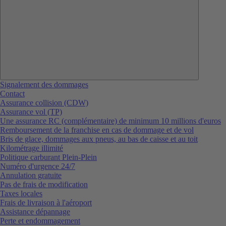
Signalement des dommages
Contact
Assurance collision (CDW)
Assurance vol (TP)
Une assurance RC (complémentaire) de minimum 10 millions d'euros
Remboursement de la franchise en cas de dommage et de vol
Bris de glace, dommages aux pneus, au bas de caisse et au toit
Kilométrage illimité
Politique carburant Plein-Plein
Numéro d'urgence 24/7
Annulation gratuite
Pas de frais de modification
Taxes locales
Frais de livraison à l'aéroport
Assistance dépannage
Perte et endommagement