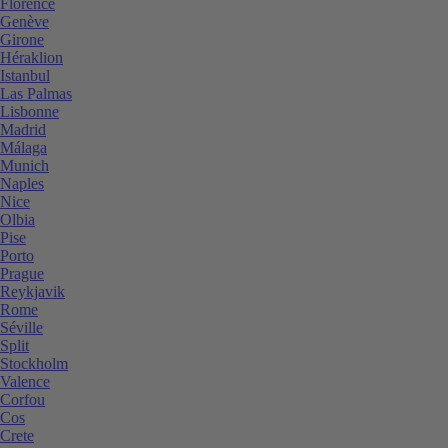
Florence
Genève
Girone
Héraklion
Istanbul
Las Palmas
Lisbonne
Madrid
Málaga
Munich
Naples
Nice
Olbia
Pise
Porto
Prague
Reykjavik
Rome
Séville
Split
Stockholm
Valence
Corfou
Cos
Crete