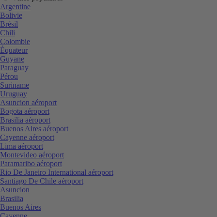
Argentine
Bolivie
Brésil
Chili
Colombie
Équateur
Guyane
Paraguay
Pérou
Suriname
Uruguay
Asuncion aéroport
Bogota aéroport
Brasilia aéroport
Buenos Aires aéroport
Cayenne aéroport
Lima aéroport
Montevideo aéroport
Paramaribo aéroport
Rio De Janeiro International aéroport
Santiago De Chile aéroport
Asuncion
Brasilia
Buenos Aires
Cayenne