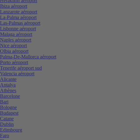
Heraklion aéroport
Ibiza aéroport
Lanzarote aéroport
La-Palma aéroport
Las-Palmas aéroport
Lisbonne aéroport
Malaga aéroport
Naples aéroport
Nice aéroport
Olbia aéroport
Palma-De-Mallorca aéroport
Porto aéroport
Tenerife aéroport sud
Valencia aéroport
Alicante
Antalya
Athènes
Barcelone
Bari
Bologne
Budapest
Catane
Dublin
Edimbourg
Faro