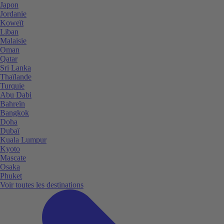
Japon
Jordanie
Koweït
Liban
Malaisie
Oman
Qatar
Sri Lanka
Thaïlande
Turquie
Abu Dabi
Bahreïn
Bangkok
Doha
Dubaï
Kuala Lumpur
Kyoto
Mascate
Osaka
Phuket
Voir toutes les destinations