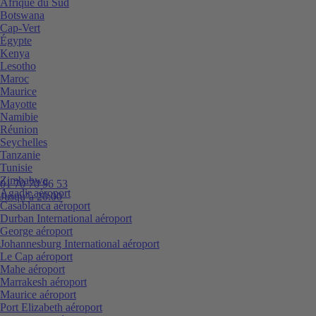
Afrique du Sud
Botswana
Cap-Vert
Égypte
Kenya
Lesotho
Maroc
Maurice
Mayotte
Namibie
Réunion
Seychelles
Tanzanie
Tunisie
Zimbabwe
01 70 70 96 53
Agadir aéroport
Jusqu’à 20:00
Casablanca aéroport
Durban International aéroport
George aéroport
Johannesburg International aéroport
Le Cap aéroport
Mahe aéroport
Marrakesh aéroport
Maurice aéroport
Port Elizabeth aéroport