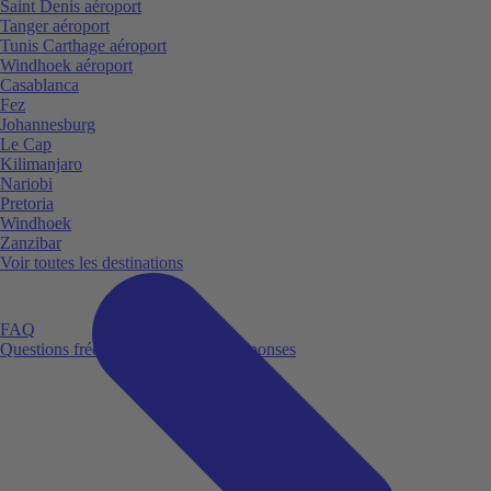
Saint Denis aéroport
Tanger aéroport
Tunis Carthage aéroport
Windhoek aéroport
Casablanca
Fez
Johannesburg
Le Cap
Kilimanjaro
Nariobi
Pretoria
Windhoek
Zanzibar
Voir toutes les destinations
FAQ
Questions fréquemment posées et réponses