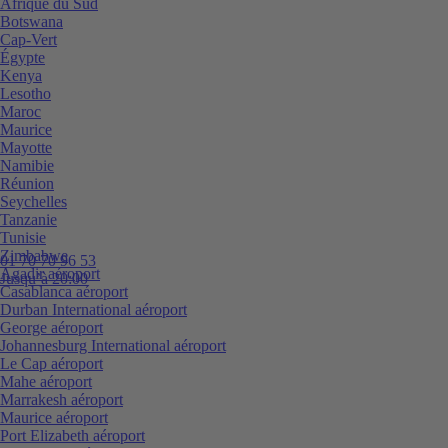
Afrique du Sud
Botswana
Cap-Vert
Égypte
Kenya
Lesotho
Maroc
Maurice
Mayotte
Namibie
Réunion
Seychelles
Tanzanie
Tunisie
Zimbabwe
01 70 70 96 53
Agadir aéroport
Jusqu’à 20:00
Casablanca aéroport
Durban International aéroport
George aéroport
Johannesburg International aéroport
Le Cap aéroport
Mahe aéroport
Marrakesh aéroport
Maurice aéroport
Port Elizabeth aéroport