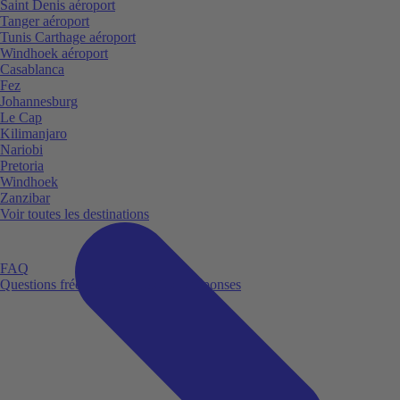
Saint Denis aéroport
Tanger aéroport
Tunis Carthage aéroport
Windhoek aéroport
Casablanca
Fez
Johannesburg
Le Cap
Kilimanjaro
Nariobi
Pretoria
Windhoek
Zanzibar
Voir toutes les destinations
FAQ
Questions fréquemment posées et réponses