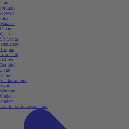
Japon
Jordanie
Koweït
Liban
Malaisie
Oman
Qatar
Sri Lanka
Thaïlande
Turquie
Abu Dabi
Bahreïn
Bangkok
Doha
Dubaï
Kuala Lumpur
Kyoto
Mascate
Osaka
Phuket
Voir toutes les destinations