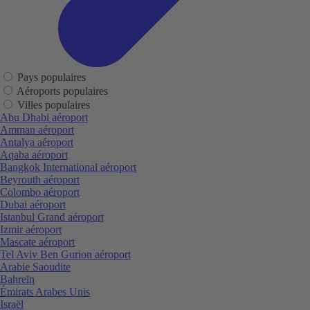
Pays populaires
Aéroports populaires
Villes populaires
Abu Dhabi aéroport
Amman aéroport
Antalya aéroport
Aqaba aéroport
Bangkok International aéroport
Beyrouth aéroport
Colombo aéroport
Dubai aéroport
Istanbul Grand aéroport
Izmir aéroport
Mascate aéroport
Tel Aviv Ben Gurion aéroport
Arabie Saoudite
Bahreïn
Émirats Arabes Unis
Israël