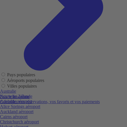
Pays populaires
Aéroports populaires
Villes populaires
Australie
Nouvelle-Zélande
Fais le toi-même
Adelaide aéroport
Contrôlez vos réservations, vos favoris et vos paiements
Alice Springs aéroport
Auckland aéroport
Cairns aéroport
Christchurch aéroport
Hobart aéroport