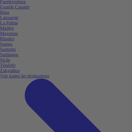
Fuerteventura
Grande Canarie
Ibiza
Lanzarote
La Palma
Madère
Majorque
Rhodes
Samos
Santorin
Sardaigne
Sicile
Ténérife
Zakynthos
Voir toutes les destinations