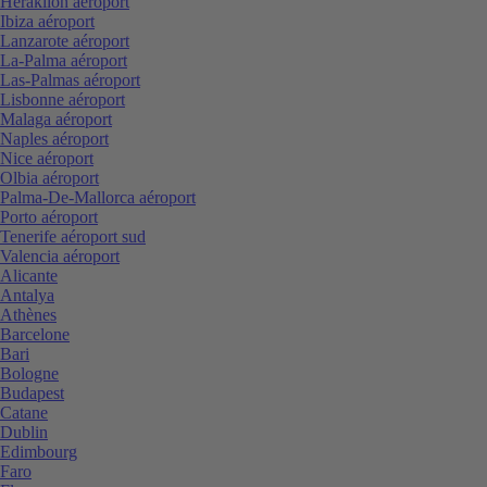
Heraklion aéroport
Ibiza aéroport
Lanzarote aéroport
La-Palma aéroport
Las-Palmas aéroport
Lisbonne aéroport
Malaga aéroport
Naples aéroport
Nice aéroport
Olbia aéroport
Palma-De-Mallorca aéroport
Porto aéroport
Tenerife aéroport sud
Valencia aéroport
Alicante
Antalya
Athènes
Barcelone
Bari
Bologne
Budapest
Catane
Dublin
Edimbourg
Faro