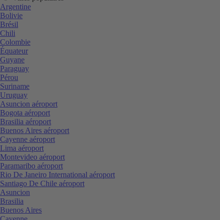
Argentine
Bolivie
Brésil
Chili
Colombie
Équateur
Guyane
Paraguay
Pérou
Suriname
Uruguay
Asuncion aéroport
Bogota aéroport
Brasilia aéroport
Buenos Aires aéroport
Cayenne aéroport
Lima aéroport
Montevideo aéroport
Paramaribo aéroport
Rio De Janeiro International aéroport
Santiago De Chile aéroport
Asuncion
Brasilia
Buenos Aires
Cayenne