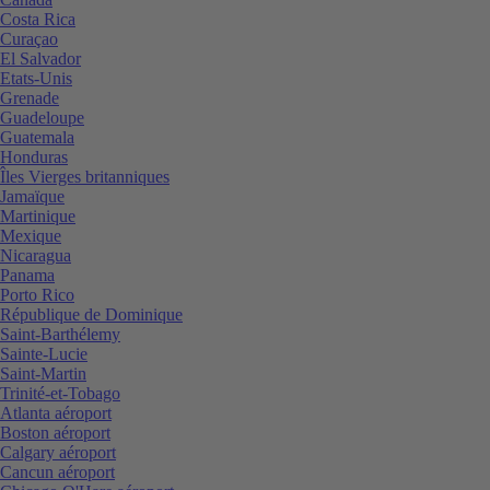
Costa Rica
Curaçao
El Salvador
Etats-Unis
Grenade
Guadeloupe
Guatemala
Honduras
Îles Vierges britanniques
Jamaïque
Martinique
Mexique
Nicaragua
Panama
Porto Rico
République de Dominique
Saint-Barthélemy
Sainte-Lucie
Saint-Martin
Trinité-et-Tobago
Atlanta aéroport
Boston aéroport
Calgary aéroport
Cancun aéroport