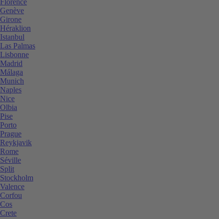
Florence
Genève
Girone
Héraklion
Istanbul
Las Palmas
Lisbonne
Madrid
Málaga
Munich
Naples
Nice
Olbia
Pise
Porto
Prague
Reykjavik
Rome
Séville
Split
Stockholm
Valence
Corfou
Cos
Crete