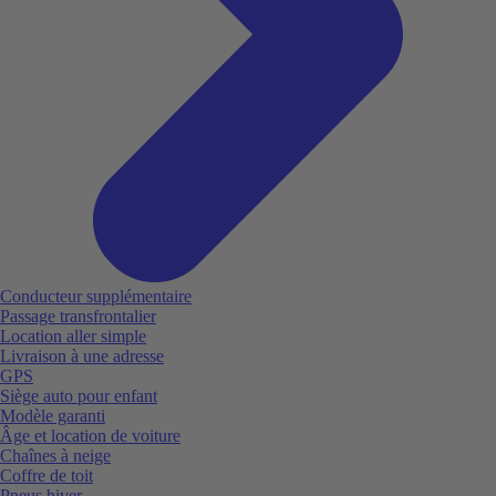
Conducteur supplémentaire
Passage transfrontalier
Location aller simple
Livraison à une adresse
GPS
Siège auto pour enfant
Modèle garanti
Âge et location de voiture
Chaînes à neige
Coffre de toit
Pneus hiver