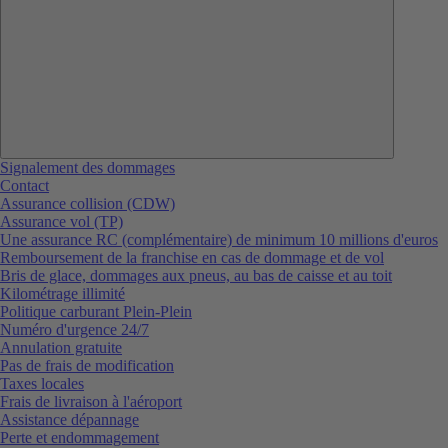
Signalement des dommages
Contact
Assurance collision (CDW)
Assurance vol (TP)
Une assurance RC (complémentaire) de minimum 10 millions d'euros
Remboursement de la franchise en cas de dommage et de vol
Bris de glace, dommages aux pneus, au bas de caisse et au toit
Kilométrage illimité
Politique carburant Plein-Plein
Numéro d'urgence 24/7
Annulation gratuite
Pas de frais de modification
Taxes locales
Frais de livraison à l'aéroport
Assistance dépannage
Perte et endommagement