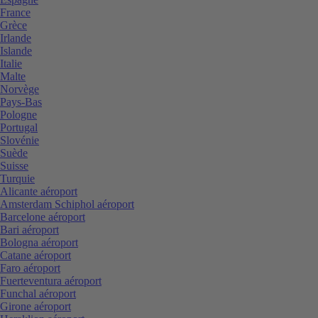
France
Grèce
Irlande
Islande
Italie
Malte
Norvège
Pays-Bas
Pologne
Portugal
Slovénie
Suède
Suisse
Turquie
Alicante aéroport
Amsterdam Schiphol aéroport
Barcelone aéroport
Bari aéroport
Bologna aéroport
Catane aéroport
Faro aéroport
Fuerteventura aéroport
Funchal aéroport
Girone aéroport