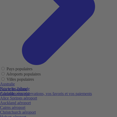
Pays populaires
Aéroports populaires
Villes populaires
Australie
Nouvelle-Zélande
Fais le toi-même
Adelaide aéroport
Contrôlez vos réservations, vos favoris et vos paiements
Alice Springs aéroport
Auckland aéroport
Cairns aéroport
Christchurch aéroport
Hobart aéroport