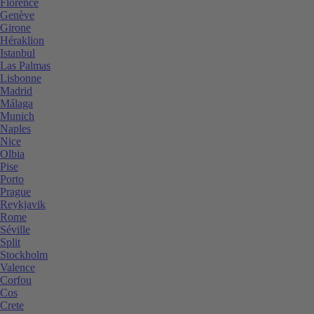
Florence
Genève
Girone
Héraklion
Istanbul
Las Palmas
Lisbonne
Madrid
Málaga
Munich
Naples
Nice
Olbia
Pise
Porto
Prague
Reykjavik
Rome
Séville
Split
Stockholm
Valence
Corfou
Cos
Crete