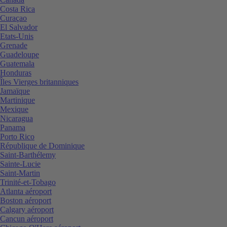
Costa Rica
Curaçao
El Salvador
Etats-Unis
Grenade
Guadeloupe
Guatemala
Honduras
Îles Vierges britanniques
Jamaïque
Martinique
Mexique
Nicaragua
Panama
Porto Rico
République de Dominique
Saint-Barthélemy
Sainte-Lucie
Saint-Martin
Trinité-et-Tobago
Atlanta aéroport
Boston aéroport
Calgary aéroport
Cancun aéroport