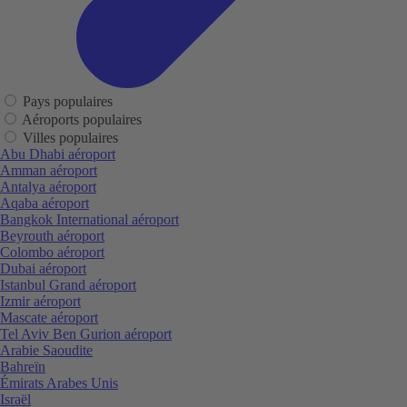
Pays populaires
Aéroports populaires
Villes populaires
Abu Dhabi aéroport
Amman aéroport
Antalya aéroport
Aqaba aéroport
Bangkok International aéroport
Beyrouth aéroport
Colombo aéroport
Dubai aéroport
Istanbul Grand aéroport
Izmir aéroport
Mascate aéroport
Tel Aviv Ben Gurion aéroport
Arabie Saoudite
Bahreïn
Émirats Arabes Unis
Israël