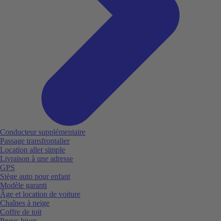
Conducteur supplémentaire
Passage transfrontalier
Location aller simple
Livraison à une adresse
GPS
Siège auto pour enfant
Modèle garanti
Âge et location de voiture
Chaînes à neige
Coffre de toit
Pneus hiver