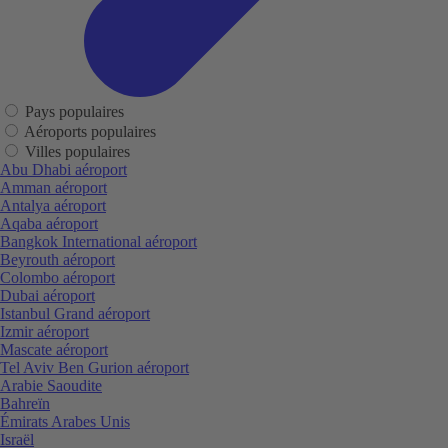
Pays populaires
Aéroports populaires
Villes populaires
Abu Dhabi aéroport
Amman aéroport
Antalya aéroport
Aqaba aéroport
Bangkok International aéroport
Beyrouth aéroport
Colombo aéroport
Dubai aéroport
Istanbul Grand aéroport
Izmir aéroport
Mascate aéroport
Tel Aviv Ben Gurion aéroport
Arabie Saoudite
Bahreïn
Émirats Arabes Unis
Israël