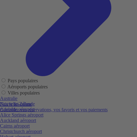
Pays populaires
Aéroports populaires
Villes populaires
Australie
Nouvelle-Zélande
Fais le toi-même
Adelaide aéroport
Contrôlez vos réservations, vos favoris et vos paiements
Alice Springs aéroport
Auckland aéroport
Cairns aéroport
Christchurch aéroport
Hobart aéroport