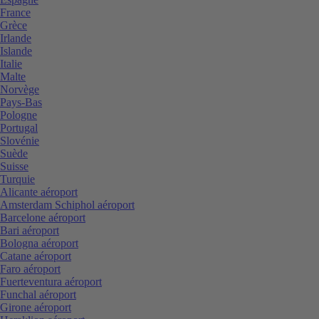
France
Grèce
Irlande
Islande
Italie
Malte
Norvège
Pays-Bas
Pologne
Portugal
Slovénie
Suède
Suisse
Turquie
Alicante aéroport
Amsterdam Schiphol aéroport
Barcelone aéroport
Bari aéroport
Bologna aéroport
Catane aéroport
Faro aéroport
Fuerteventura aéroport
Funchal aéroport
Girone aéroport