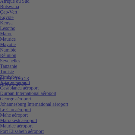
Afrique du Sud
Botswana
Cap-Vert
Égypte
Kenya
Lesotho
Maroc
Maurice
Mayotte
Namibie
Réunion
Seychelles
Tanzanie
Tunisie
Zimbabwe
01 70 70 96 53
Agadir aéroport
Jusqu’à 20:00
Casablanca aéroport
Durban International aéroport
George aéroport
Johannesburg International aéroport
Le Cap aéroport
Mahe aéroport
Marrakesh aéroport
Maurice aéroport
Port Elizabeth aéroport