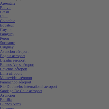
Argentine
Bolivie
Brésil
Chili
Colombie
Équateur
Guyane
Paraguay
Pérou
Suriname
Uruguay
Asuncion aéroport
Bogota aéroport
Brasilia aéroport
Buenos Aires aéroport
Cayenne aéroport
Lima aéroport
Montevideo aéroport
Paramaribo aéroport
Rio De Janeiro International aéroport
Santiago De Chile aéroport
Asuncion
Brasilia
Buenos Aires
Cayenne