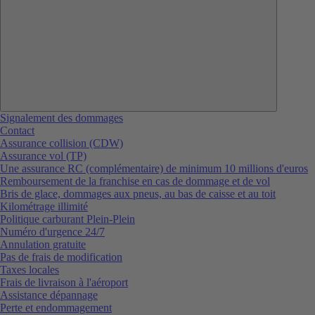
Signalement des dommages
Contact
Assurance collision (CDW)
Assurance vol (TP)
Une assurance RC (complémentaire) de minimum 10 millions d'euros
Remboursement de la franchise en cas de dommage et de vol
Bris de glace, dommages aux pneus, au bas de caisse et au toit
Kilométrage illimité
Politique carburant Plein-Plein
Numéro d'urgence 24/7
Annulation gratuite
Pas de frais de modification
Taxes locales
Frais de livraison à l'aéroport
Assistance dépannage
Perte et endommagement