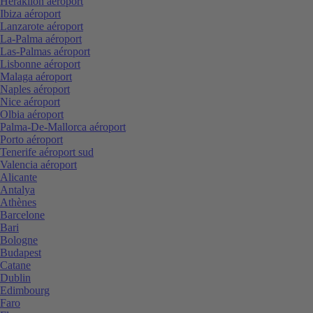
Heraklion aéroport
Ibiza aéroport
Lanzarote aéroport
La-Palma aéroport
Las-Palmas aéroport
Lisbonne aéroport
Malaga aéroport
Naples aéroport
Nice aéroport
Olbia aéroport
Palma-De-Mallorca aéroport
Porto aéroport
Tenerife aéroport sud
Valencia aéroport
Alicante
Antalya
Athènes
Barcelone
Bari
Bologne
Budapest
Catane
Dublin
Edimbourg
Faro