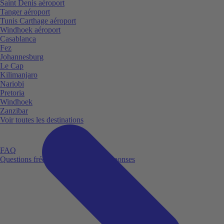
Saint Denis aéroport
Tanger aéroport
Tunis Carthage aéroport
Windhoek aéroport
Casablanca
Fez
Johannesburg
Le Cap
Kilimanjaro
Nariobi
Pretoria
Windhoek
Zanzibar
Voir toutes les destinations
FAQ
Questions fréquemment posées et réponses