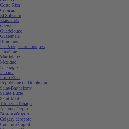
Costa Rica
Curaçao
El Salvador
Etats-Unis
Grenade
Guadeloupe
Guatemala
Honduras
Îles Vierges britanniques
Jamaïque
Martinique
Mexique
Nicaragua
Panama
Porto Rico
République de Dominique
Saint-Barthélemy
Sainte-Lucie
Saint-Martin
Trinité-et-Tobago
Atlanta aéroport
Boston aéroport
Calgary aéroport
Cancun aéroport