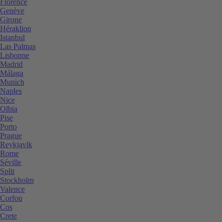
Florence
Genève
Girone
Héraklion
Istanbul
Las Palmas
Lisbonne
Madrid
Málaga
Munich
Naples
Nice
Olbia
Pise
Porto
Prague
Reykjavik
Rome
Séville
Split
Stockholm
Valence
Corfou
Cos
Crete