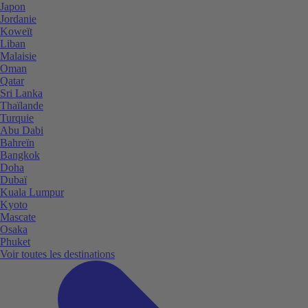
Japon
Jordanie
Koweït
Liban
Malaisie
Oman
Qatar
Sri Lanka
Thaïlande
Turquie
Abu Dabi
Bahreïn
Bangkok
Doha
Dubaï
Kuala Lumpur
Kyoto
Mascate
Osaka
Phuket
Voir toutes les destinations