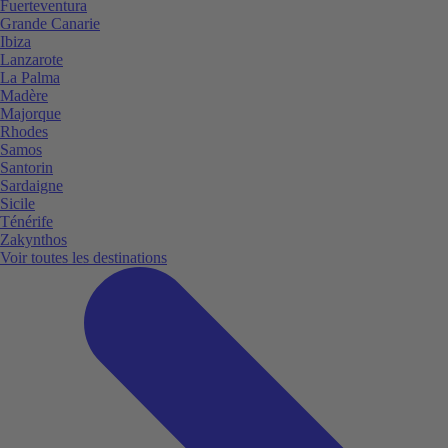
Fuerteventura
Grande Canarie
Ibiza
Lanzarote
La Palma
Madère
Majorque
Rhodes
Samos
Santorin
Sardaigne
Sicile
Ténérife
Zakynthos
Voir toutes les destinations