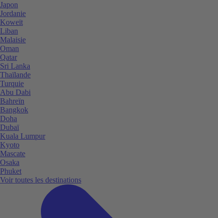
Japon
Jordanie
Koweït
Liban
Malaisie
Oman
Qatar
Sri Lanka
Thaïlande
Turquie
Abu Dabi
Bahreïn
Bangkok
Doha
Dubaï
Kuala Lumpur
Kyoto
Mascate
Osaka
Phuket
Voir toutes les destinations