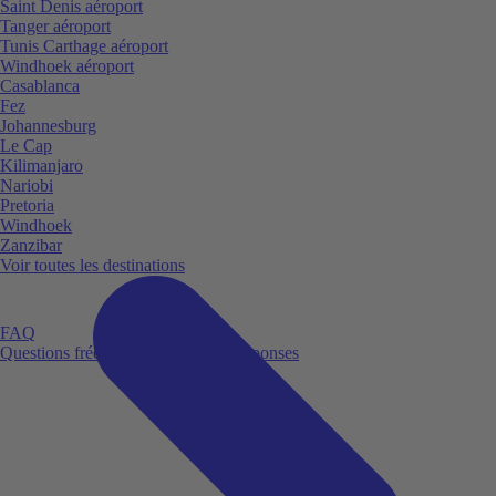
Saint Denis aéroport
Tanger aéroport
Tunis Carthage aéroport
Windhoek aéroport
Casablanca
Fez
Johannesburg
Le Cap
Kilimanjaro
Nariobi
Pretoria
Windhoek
Zanzibar
Voir toutes les destinations
FAQ
Questions fréquemment posées et réponses