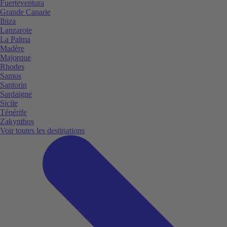
Fuerteventura
Grande Canarie
Ibiza
Lanzarote
La Palma
Madère
Majorque
Rhodes
Samos
Santorin
Sardaigne
Sicile
Ténérife
Zakynthos
Voir toutes les destinations