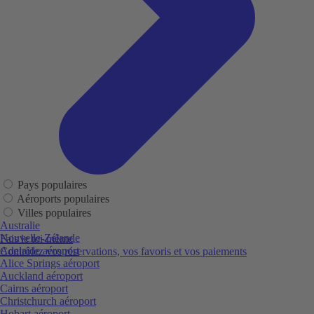
Pays populaires
Aéroports populaires
Villes populaires
Australie
Nouvelle-Zélande
Fais le toi-même
Adelaide aéroport
Contrôlez vos réservations, vos favoris et vos paiements
Alice Springs aéroport
Auckland aéroport
Cairns aéroport
Christchurch aéroport
Hobart aéroport