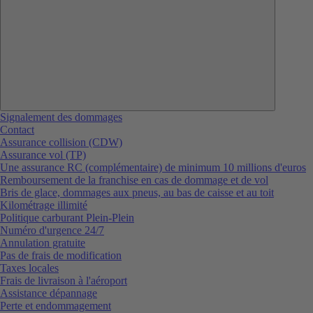
Signalement des dommages
Contact
Assurance collision (CDW)
Assurance vol (TP)
Une assurance RC (complémentaire) de minimum 10 millions d'euros
Remboursement de la franchise en cas de dommage et de vol
Bris de glace, dommages aux pneus, au bas de caisse et au toit
Kilométrage illimité
Politique carburant Plein-Plein
Numéro d'urgence 24/7
Annulation gratuite
Pas de frais de modification
Taxes locales
Frais de livraison à l'aéroport
Assistance dépannage
Perte et endommagement