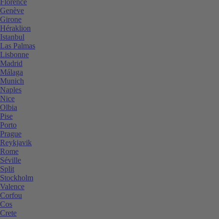
Florence
Genève
Girone
Héraklion
Istanbul
Las Palmas
Lisbonne
Madrid
Málaga
Munich
Naples
Nice
Olbia
Pise
Porto
Prague
Reykjavik
Rome
Séville
Split
Stockholm
Valence
Corfou
Cos
Crete