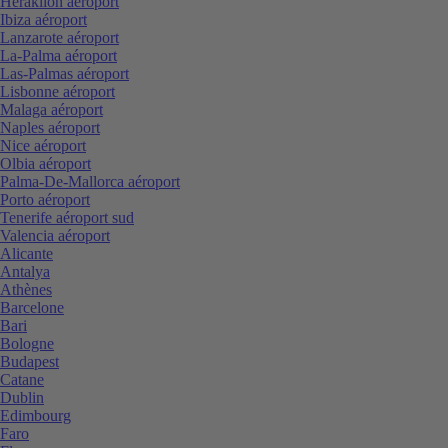
Heraklion aéroport
Ibiza aéroport
Lanzarote aéroport
La-Palma aéroport
Las-Palmas aéroport
Lisbonne aéroport
Malaga aéroport
Naples aéroport
Nice aéroport
Olbia aéroport
Palma-De-Mallorca aéroport
Porto aéroport
Tenerife aéroport sud
Valencia aéroport
Alicante
Antalya
Athènes
Barcelone
Bari
Bologne
Budapest
Catane
Dublin
Edimbourg
Faro