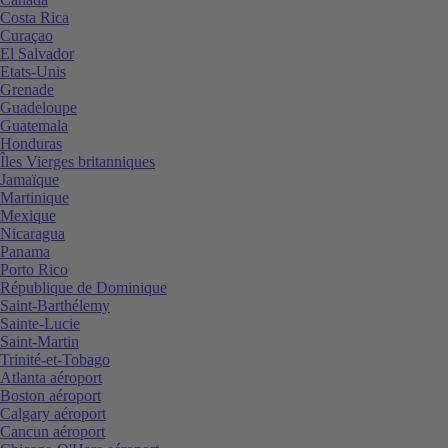
Costa Rica
Curaçao
El Salvador
Etats-Unis
Grenade
Guadeloupe
Guatemala
Honduras
Îles Vierges britanniques
Jamaïque
Martinique
Mexique
Nicaragua
Panama
Porto Rico
République de Dominique
Saint-Barthélemy
Sainte-Lucie
Saint-Martin
Trinité-et-Tobago
Atlanta aéroport
Boston aéroport
Calgary aéroport
Cancun aéroport