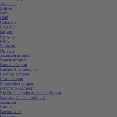
Argentine
Bolivie
Brésil
Chili
Colombie
Équateur
Guyane
Paraguay
Pérou
Suriname
Uruguay
Asuncion aéroport
Bogota aéroport
Brasilia aéroport
Buenos Aires aéroport
Cayenne aéroport
Lima aéroport
Montevideo aéroport
Paramaribo aéroport
Rio De Janeiro International aéroport
Santiago De Chile aéroport
Asuncion
Brasilia
Buenos Aires
Cayenne