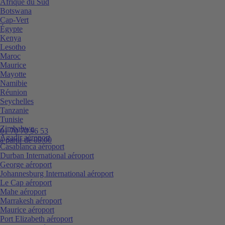
Afrique du Sud
Botswana
Cap-Vert
Égypte
Kenya
Lesotho
Maroc
Maurice
Mayotte
Namibie
Réunion
Seychelles
Tanzanie
Tunisie
Zimbabwe
01 70 70 96 53
Agadir aéroport
à partir de 09:00
Casablanca aéroport
Durban International aéroport
George aéroport
Johannesburg International aéroport
Le Cap aéroport
Mahe aéroport
Marrakesh aéroport
Maurice aéroport
Port Elizabeth aéroport