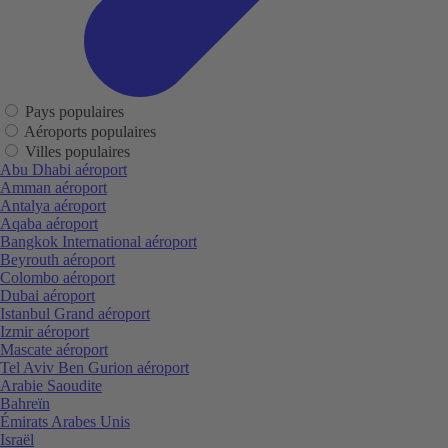
Pays populaires
Aéroports populaires
Villes populaires
Abu Dhabi aéroport
Amman aéroport
Antalya aéroport
Aqaba aéroport
Bangkok International aéroport
Beyrouth aéroport
Colombo aéroport
Dubai aéroport
Istanbul Grand aéroport
Izmir aéroport
Mascate aéroport
Tel Aviv Ben Gurion aéroport
Arabie Saoudite
Bahreïn
Émirats Arabes Unis
Israël