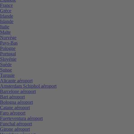
France
Grèce
Irlande
Islande
Italie
Malte
Norvège
Pays-Bas
Pologne
Portugal
Slovénie
Suède
Suisse
Turquie
Alicante aéroport
Amsterdam Schiphol aéroport
Barcelone aéroport
Bari aéroport
Bologna aéroport
Catane aéroport
Faro aéroport
Fuerteventura aéroport
Funchal aéroport
Girone aéroport