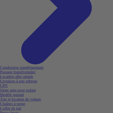
Conducteur supplémentaire
Passage transfrontalier
Location aller simple
Livraison à une adresse
GPS
Siège auto pour enfant
Modèle garanti
Âge et location de voiture
Chaînes à neige
Coffre de toit
Pneus hiver