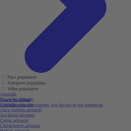
Pays populaires
Aéroports populaires
Villes populaires
Australie
Nouvelle-Zélande
Fais le toi-même
Adelaide aéroport
Contrôlez vos réservations, vos favoris et vos paiements
Alice Springs aéroport
Auckland aéroport
Cairns aéroport
Christchurch aéroport
Hobart aéroport