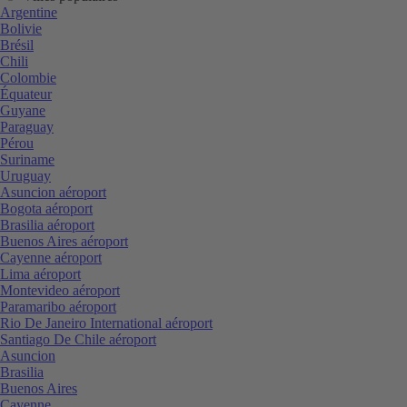
Argentine
Bolivie
Brésil
Chili
Colombie
Équateur
Guyane
Paraguay
Pérou
Suriname
Uruguay
Asuncion aéroport
Bogota aéroport
Brasilia aéroport
Buenos Aires aéroport
Cayenne aéroport
Lima aéroport
Montevideo aéroport
Paramaribo aéroport
Rio De Janeiro International aéroport
Santiago De Chile aéroport
Asuncion
Brasilia
Buenos Aires
Cayenne