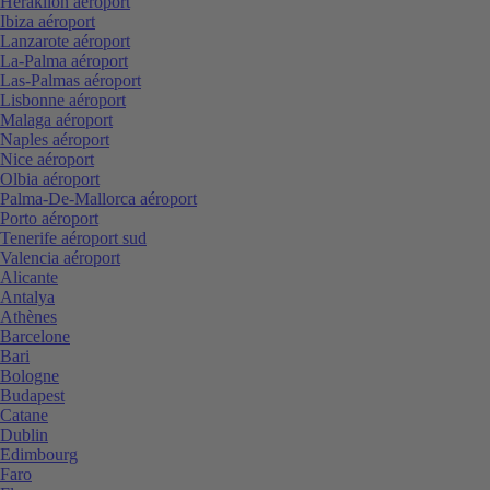
Heraklion aéroport
Ibiza aéroport
Lanzarote aéroport
La-Palma aéroport
Las-Palmas aéroport
Lisbonne aéroport
Malaga aéroport
Naples aéroport
Nice aéroport
Olbia aéroport
Palma-De-Mallorca aéroport
Porto aéroport
Tenerife aéroport sud
Valencia aéroport
Alicante
Antalya
Athènes
Barcelone
Bari
Bologne
Budapest
Catane
Dublin
Edimbourg
Faro