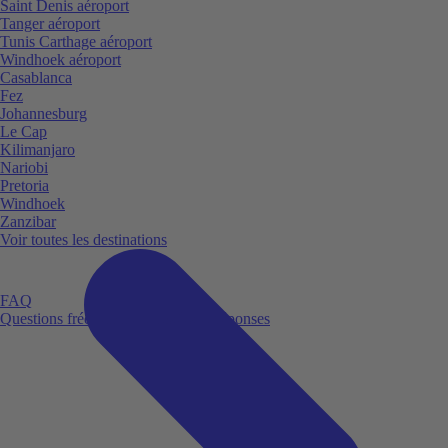
Saint Denis aéroport
Tanger aéroport
Tunis Carthage aéroport
Windhoek aéroport
Casablanca
Fez
Johannesburg
Le Cap
Kilimanjaro
Nariobi
Pretoria
Windhoek
Zanzibar
Voir toutes les destinations
FAQ
Questions fréquemment posées et réponses