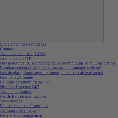
Signalement des dommages
Contact
Assurance collision (CDW)
Assurance vol (TP)
Une assurance RC (complémentaire) de minimum 10 millions d'euros
Remboursement de la franchise en cas de dommage et de vol
Bris de glace, dommages aux pneus, au bas de caisse et au toit
Kilométrage illimité
Politique carburant Plein-Plein
Numéro d'urgence 24/7
Annulation gratuite
Pas de frais de modification
Taxes locales
Frais de livraison à l'aéroport
Assistance dépannage
Perte et endommagement