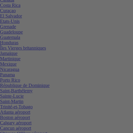
Costa Rica
Curaçao
El Salvador
Etats-Unis
Grenade
Guadeloupe
Guatemala
Honduras
Îles Vierges britanniques
Jamaïque
Martinique
Mexique
Nicaragua
Panama
Porto Rico
République de Dominique
Saint-Barthélemy
Sainte-Lucie
Saint-Martin
Trinité-et-Tobago
Atlanta aéroport
Boston aéroport
Calgary aéroport
Cancun aéroport