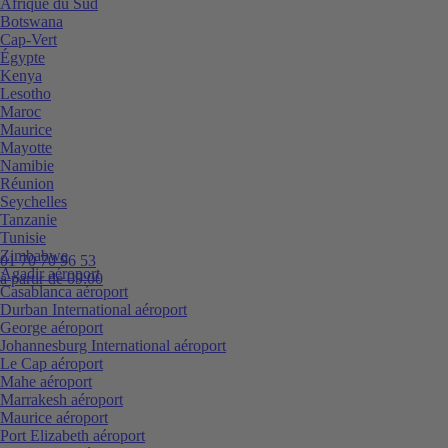
Afrique du Sud
Botswana
Cap-Vert
Égypte
Kenya
Lesotho
Maroc
Maurice
Mayotte
Namibie
Réunion
Seychelles
Tanzanie
Tunisie
Zimbabwe
01 70 70 96 53
Agadir aéroport
à partir de 09:00
Casablanca aéroport
Durban International aéroport
George aéroport
Johannesburg International aéroport
Le Cap aéroport
Mahe aéroport
Marrakesh aéroport
Maurice aéroport
Port Elizabeth aéroport