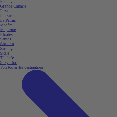
Fuerteventura
Grande Canarie
Ibiza
Lanzarote
La Palma
Madère
Majorque
Rhodes
Samos
Santorin
Sardaigne
Sicile
Ténérife
Zakynthos
Voir toutes les destinations