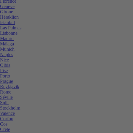
Florence
Genève
Girone
Héraklion
Istanbul
Las Palmas
Lisbonne
Madrid
Málaga
Munich
Naples
Nice
Olbia
Pise
Porto
Prague
Reykjavik
Rome
Séville
Split
Stockholm
Valence
Corfou
Cos
Crete