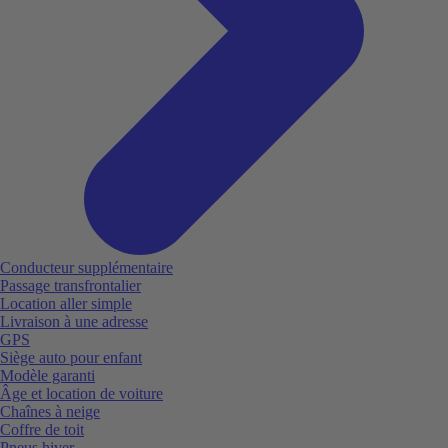
Conducteur supplémentaire
Passage transfrontalier
Location aller simple
Livraison à une adresse
GPS
Siège auto pour enfant
Modèle garanti
Âge et location de voiture
Chaînes à neige
Coffre de toit
Pneus hiver