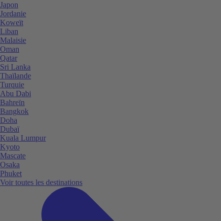
Japon
Jordanie
Koweït
Liban
Malaisie
Oman
Qatar
Sri Lanka
Thaïlande
Turquie
Abu Dabi
Bahreïn
Bangkok
Doha
Dubaï
Kuala Lumpur
Kyoto
Mascate
Osaka
Phuket
Voir toutes les destinations