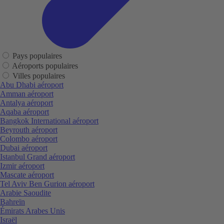
Pays populaires
Aéroports populaires
Villes populaires
Abu Dhabi aéroport
Amman aéroport
Antalya aéroport
Aqaba aéroport
Bangkok International aéroport
Beyrouth aéroport
Colombo aéroport
Dubai aéroport
Istanbul Grand aéroport
Izmir aéroport
Mascate aéroport
Tel Aviv Ben Gurion aéroport
Arabie Saoudite
Bahreïn
Émirats Arabes Unis
Israël