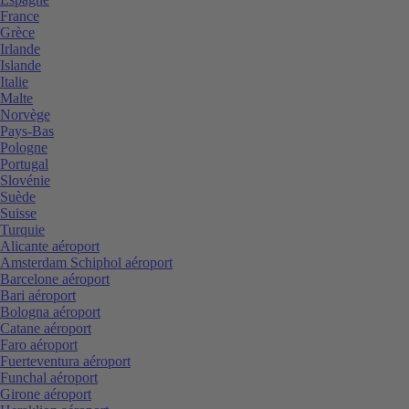
France
Grèce
Irlande
Islande
Italie
Malte
Norvège
Pays-Bas
Pologne
Portugal
Slovénie
Suède
Suisse
Turquie
Alicante aéroport
Amsterdam Schiphol aéroport
Barcelone aéroport
Bari aéroport
Bologna aéroport
Catane aéroport
Faro aéroport
Fuerteventura aéroport
Funchal aéroport
Girone aéroport