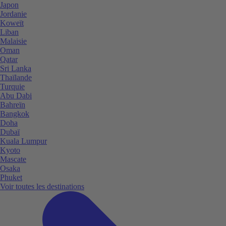
Japon
Jordanie
Koweït
Liban
Malaisie
Oman
Qatar
Sri Lanka
Thaïlande
Turquie
Abu Dabi
Bahreïn
Bangkok
Doha
Dubaï
Kuala Lumpur
Kyoto
Mascate
Osaka
Phuket
Voir toutes les destinations