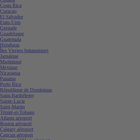
Costa Rica
Curaçao
El Salvador
Etats-Unis
Grenade
Guadeloupe
Guatemala
Honduras
Îles Vierges britanniques
Jamaïque
Martinique
Mexique
Nicaragua
Panama
Porto Rico
République de Dominique
Saint-Barthélemy
Sainte-Lucie
Saint-Martin
Trinité-et-Tobago
Atlanta aéroport
Boston aéroport
Calgary aéroport
Cancun aéroport