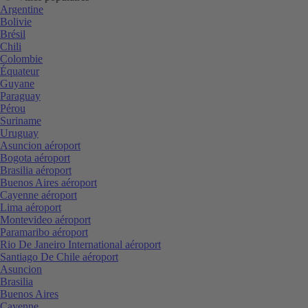
Argentine
Bolivie
Brésil
Chili
Colombie
Équateur
Guyane
Paraguay
Pérou
Suriname
Uruguay
Asuncion aéroport
Bogota aéroport
Brasilia aéroport
Buenos Aires aéroport
Cayenne aéroport
Lima aéroport
Montevideo aéroport
Paramaribo aéroport
Rio De Janeiro International aéroport
Santiago De Chile aéroport
Asuncion
Brasilia
Buenos Aires
Cayenne