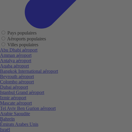
Pays populaires
Aéroports populaires
Villes populaires
Abu Dhabi aéroport
Amman aéroport
Antalya aéroport
Aqaba aéroport
Bangkok International aéroport
Beyrouth aéroport
Colombo aéroport
Dubai aéroport
Istanbul Grand aéroport
Izmir aéroport
Mascate aéroport
Tel Aviv Ben Gurion aéroport
Arabie Saoudite
Bahreïn
Émirats Arabes Unis
Israël