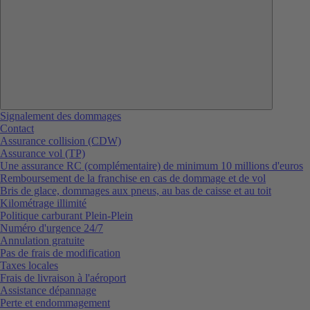
Signalement des dommages
Contact
Assurance collision (CDW)
Assurance vol (TP)
Une assurance RC (complémentaire) de minimum 10 millions d'euros
Remboursement de la franchise en cas de dommage et de vol
Bris de glace, dommages aux pneus, au bas de caisse et au toit
Kilométrage illimité
Politique carburant Plein-Plein
Numéro d'urgence 24/7
Annulation gratuite
Pas de frais de modification
Taxes locales
Frais de livraison à l'aéroport
Assistance dépannage
Perte et endommagement