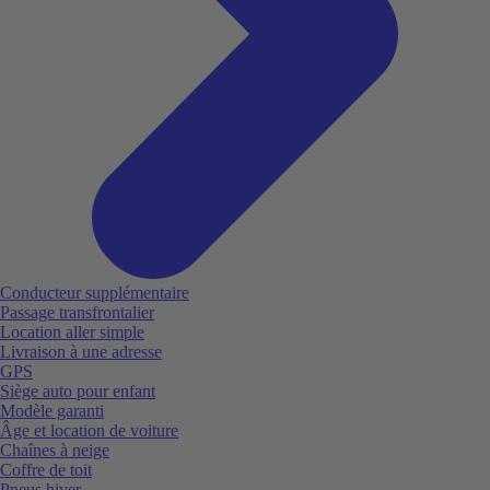
Conducteur supplémentaire
Passage transfrontalier
Location aller simple
Livraison à une adresse
GPS
Siège auto pour enfant
Modèle garanti
Âge et location de voiture
Chaînes à neige
Coffre de toit
Pneus hiver