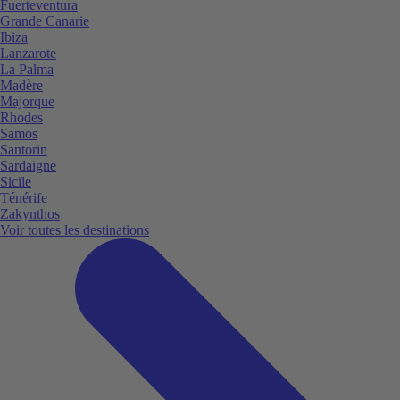
Fuerteventura
Grande Canarie
Ibiza
Lanzarote
La Palma
Madère
Majorque
Rhodes
Samos
Santorin
Sardaigne
Sicile
Ténérife
Zakynthos
Voir toutes les destinations