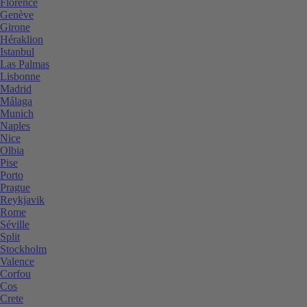
Florence
Genève
Girone
Héraklion
Istanbul
Las Palmas
Lisbonne
Madrid
Málaga
Munich
Naples
Nice
Olbia
Pise
Porto
Prague
Reykjavik
Rome
Séville
Split
Stockholm
Valence
Corfou
Cos
Crete