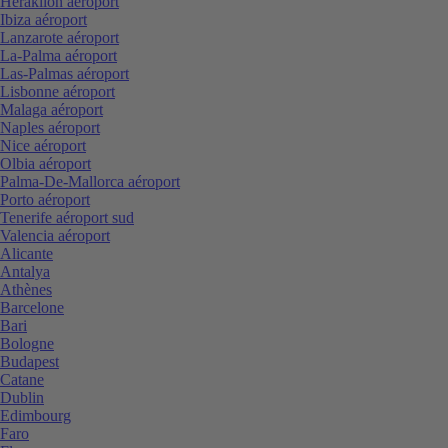
Heraklion aéroport
Ibiza aéroport
Lanzarote aéroport
La-Palma aéroport
Las-Palmas aéroport
Lisbonne aéroport
Malaga aéroport
Naples aéroport
Nice aéroport
Olbia aéroport
Palma-De-Mallorca aéroport
Porto aéroport
Tenerife aéroport sud
Valencia aéroport
Alicante
Antalya
Athènes
Barcelone
Bari
Bologne
Budapest
Catane
Dublin
Edimbourg
Faro