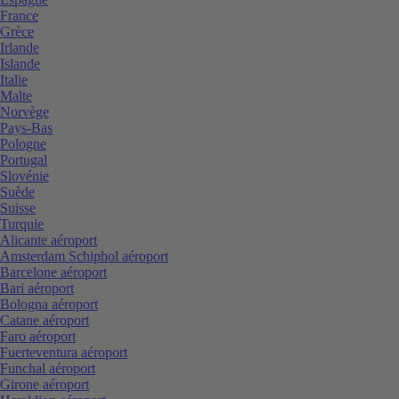
France
Grèce
Irlande
Islande
Italie
Malte
Norvège
Pays-Bas
Pologne
Portugal
Slovénie
Suède
Suisse
Turquie
Alicante aéroport
Amsterdam Schiphol aéroport
Barcelone aéroport
Bari aéroport
Bologna aéroport
Catane aéroport
Faro aéroport
Fuerteventura aéroport
Funchal aéroport
Girone aéroport