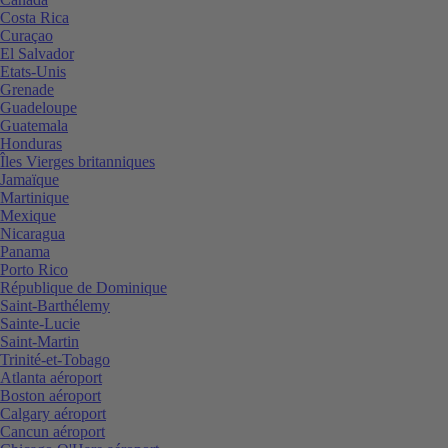
Costa Rica
Curaçao
El Salvador
Etats-Unis
Grenade
Guadeloupe
Guatemala
Honduras
Îles Vierges britanniques
Jamaïque
Martinique
Mexique
Nicaragua
Panama
Porto Rico
République de Dominique
Saint-Barthélemy
Sainte-Lucie
Saint-Martin
Trinité-et-Tobago
Atlanta aéroport
Boston aéroport
Calgary aéroport
Cancun aéroport