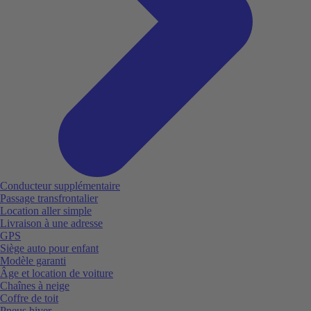
Conducteur supplémentaire
Passage transfrontalier
Location aller simple
Livraison à une adresse
GPS
Siège auto pour enfant
Modèle garanti
Âge et location de voiture
Chaînes à neige
Coffre de toit
Pneus hiver