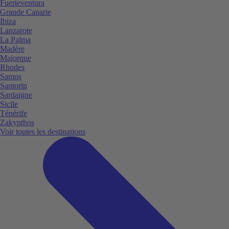
Fuerteventura
Grande Canarie
Ibiza
Lanzarote
La Palma
Madère
Majorque
Rhodes
Samos
Santorin
Sardaigne
Sicile
Ténérife
Zakynthos
Voir toutes les destinations