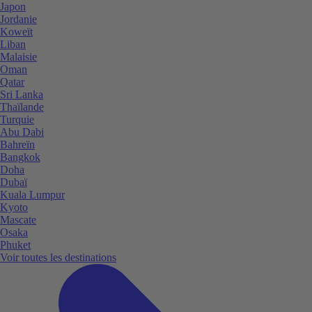
Japon
Jordanie
Koweït
Liban
Malaisie
Oman
Qatar
Sri Lanka
Thaïlande
Turquie
Abu Dabi
Bahreïn
Bangkok
Doha
Dubaï
Kuala Lumpur
Kyoto
Mascate
Osaka
Phuket
Voir toutes les destinations