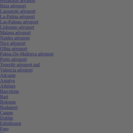
Heraklion aéroport
Ibiza aéroport
Lanzarote aéroport
La-Palma aéroport
Las-Palmas aéroport
Lisbonne aéroport
Malaga aéroport
Naples aéroport
Nice aéroport
Olbia aéroport
Palma-De-Mallorca aéroport
Porto aéroport
Tenerife aéroport sud
Valencia aéroport
Alicante
Antalya
Athènes
Barcelone
Bari
Bologne
Budapest
Catane
Dublin
Edimbourg
Faro