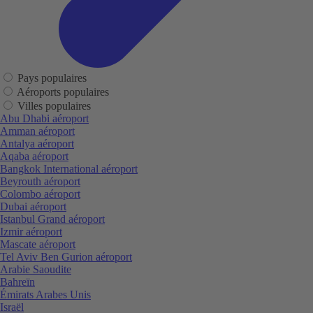
Pays populaires
Aéroports populaires
Villes populaires
Abu Dhabi aéroport
Amman aéroport
Antalya aéroport
Aqaba aéroport
Bangkok International aéroport
Beyrouth aéroport
Colombo aéroport
Dubai aéroport
Istanbul Grand aéroport
Izmir aéroport
Mascate aéroport
Tel Aviv Ben Gurion aéroport
Arabie Saoudite
Bahreïn
Émirats Arabes Unis
Israël