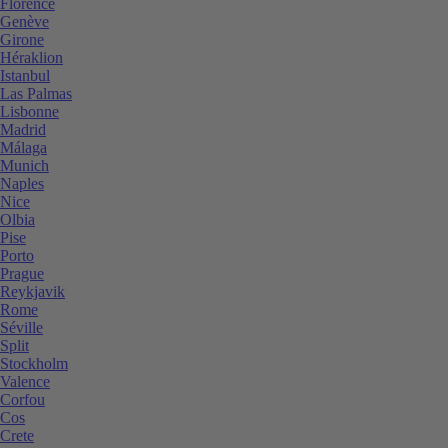
Florence
Genève
Girone
Héraklion
Istanbul
Las Palmas
Lisbonne
Madrid
Málaga
Munich
Naples
Nice
Olbia
Pise
Porto
Prague
Reykjavik
Rome
Séville
Split
Stockholm
Valence
Corfou
Cos
Crete