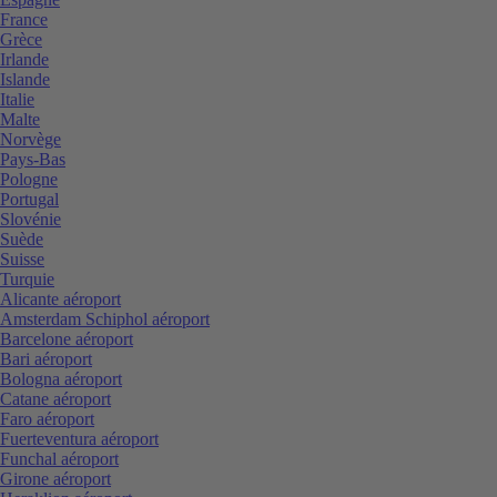
France
Grèce
Irlande
Islande
Italie
Malte
Norvège
Pays-Bas
Pologne
Portugal
Slovénie
Suède
Suisse
Turquie
Alicante aéroport
Amsterdam Schiphol aéroport
Barcelone aéroport
Bari aéroport
Bologna aéroport
Catane aéroport
Faro aéroport
Fuerteventura aéroport
Funchal aéroport
Girone aéroport