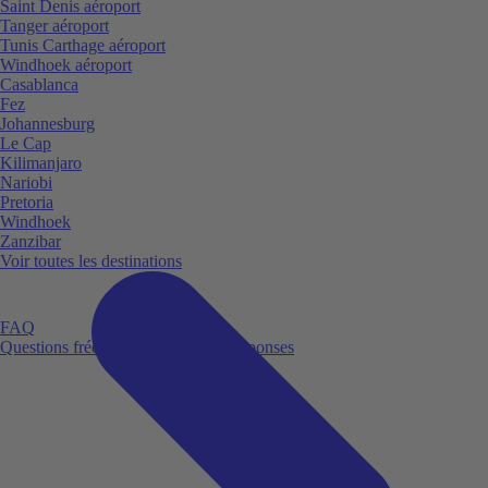
Saint Denis aéroport
Tanger aéroport
Tunis Carthage aéroport
Windhoek aéroport
Casablanca
Fez
Johannesburg
Le Cap
Kilimanjaro
Nariobi
Pretoria
Windhoek
Zanzibar
Voir toutes les destinations
FAQ
Questions fréquemment posées et réponses