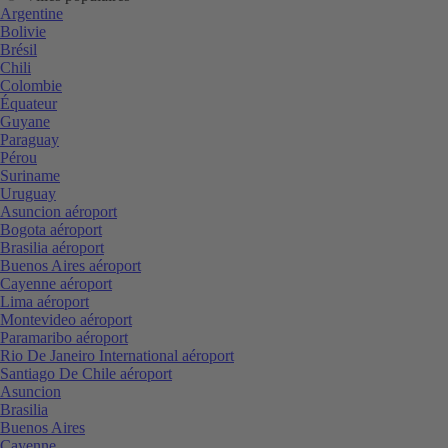
Argentine
Bolivie
Brésil
Chili
Colombie
Équateur
Guyane
Paraguay
Pérou
Suriname
Uruguay
Asuncion aéroport
Bogota aéroport
Brasilia aéroport
Buenos Aires aéroport
Cayenne aéroport
Lima aéroport
Montevideo aéroport
Paramaribo aéroport
Rio De Janeiro International aéroport
Santiago De Chile aéroport
Asuncion
Brasilia
Buenos Aires
Cayenne