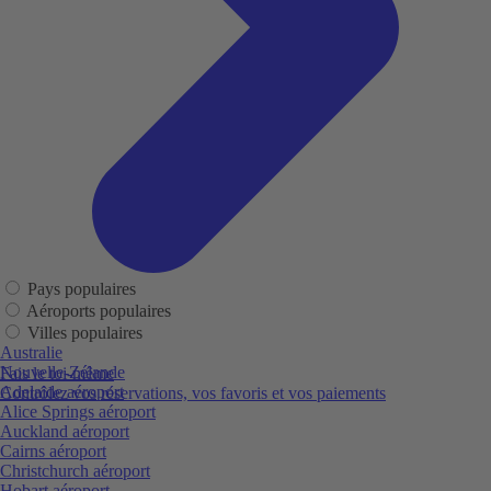
Pays populaires
Aéroports populaires
Villes populaires
Australie
Nouvelle-Zélande
Fais le toi-même
Adelaide aéroport
Contrôlez vos réservations, vos favoris et vos paiements
Alice Springs aéroport
Auckland aéroport
Cairns aéroport
Christchurch aéroport
Hobart aéroport