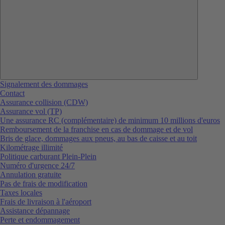
Signalement des dommages
Contact
Assurance collision (CDW)
Assurance vol (TP)
Une assurance RC (complémentaire) de minimum 10 millions d'euros
Remboursement de la franchise en cas de dommage et de vol
Bris de glace, dommages aux pneus, au bas de caisse et au toit
Kilométrage illimité
Politique carburant Plein-Plein
Numéro d'urgence 24/7
Annulation gratuite
Pas de frais de modification
Taxes locales
Frais de livraison à l'aéroport
Assistance dépannage
Perte et endommagement