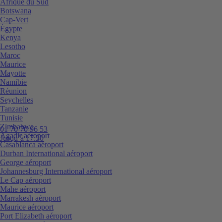
Afrique du Sud
Botswana
Cap-Vert
Égypte
Kenya
Lesotho
Maroc
Maurice
Mayotte
Namibie
Réunion
Seychelles
Tanzanie
Tunisie
Zimbabwe
01 70 70 96 53
Agadir aéroport
Jusqu’à 17:30
Casablanca aéroport
Durban International aéroport
George aéroport
Johannesburg International aéroport
Le Cap aéroport
Mahe aéroport
Marrakesh aéroport
Maurice aéroport
Port Elizabeth aéroport