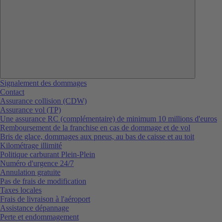
Signalement des dommages
Contact
Assurance collision (CDW)
Assurance vol (TP)
Une assurance RC (complémentaire) de minimum 10 millions d'euros
Remboursement de la franchise en cas de dommage et de vol
Bris de glace, dommages aux pneus, au bas de caisse et au toit
Kilométrage illimité
Politique carburant Plein-Plein
Numéro d'urgence 24/7
Annulation gratuite
Pas de frais de modification
Taxes locales
Frais de livraison à l'aéroport
Assistance dépannage
Perte et endommagement