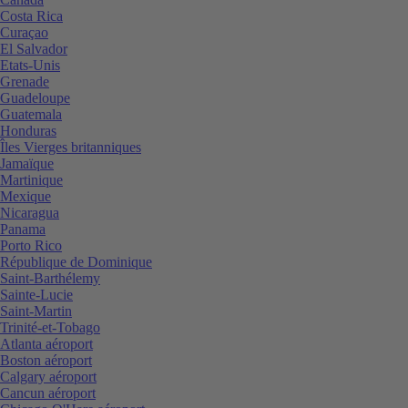
Costa Rica
Curaçao
El Salvador
Etats-Unis
Grenade
Guadeloupe
Guatemala
Honduras
Îles Vierges britanniques
Jamaïque
Martinique
Mexique
Nicaragua
Panama
Porto Rico
République de Dominique
Saint-Barthélemy
Sainte-Lucie
Saint-Martin
Trinité-et-Tobago
Atlanta aéroport
Boston aéroport
Calgary aéroport
Cancun aéroport