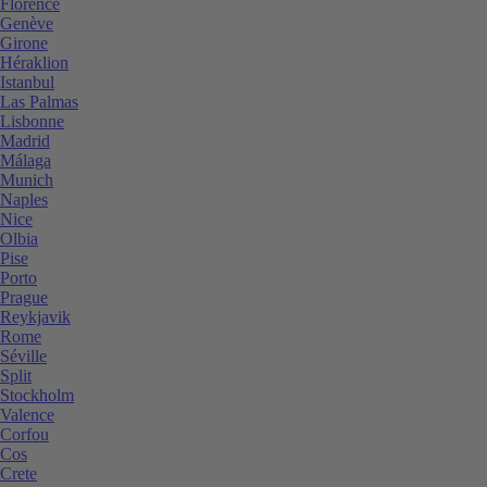
Florence
Genève
Girone
Héraklion
Istanbul
Las Palmas
Lisbonne
Madrid
Málaga
Munich
Naples
Nice
Olbia
Pise
Porto
Prague
Reykjavik
Rome
Séville
Split
Stockholm
Valence
Corfou
Cos
Crete