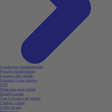
Conducteur supplémentaire
Passage transfrontalier
Location aller simple
Livraison à une adresse
GPS
Siège auto pour enfant
Modèle garanti
Âge et location de voiture
Chaînes à neige
Coffre de toit
Pneus hiver