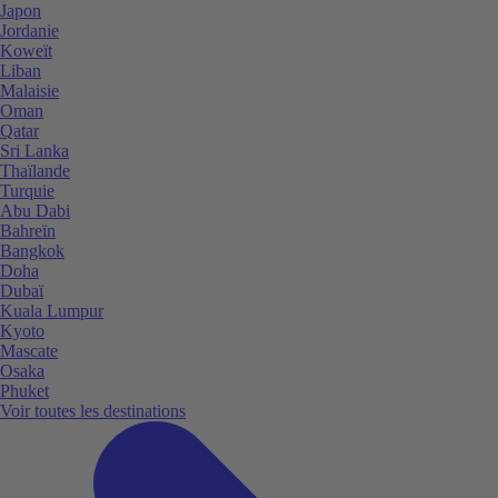
Japon
Jordanie
Koweït
Liban
Malaisie
Oman
Qatar
Sri Lanka
Thaïlande
Turquie
Abu Dabi
Bahreïn
Bangkok
Doha
Dubaï
Kuala Lumpur
Kyoto
Mascate
Osaka
Phuket
Voir toutes les destinations