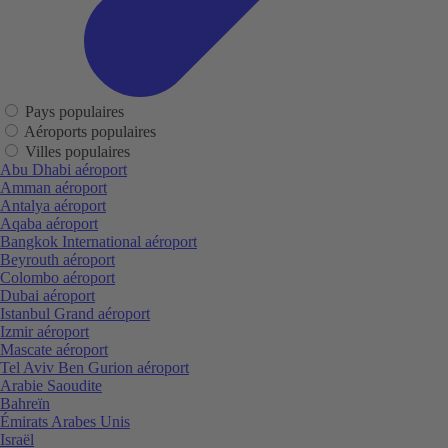
Pays populaires
Aéroports populaires
Villes populaires
Abu Dhabi aéroport
Amman aéroport
Antalya aéroport
Aqaba aéroport
Bangkok International aéroport
Beyrouth aéroport
Colombo aéroport
Dubai aéroport
Istanbul Grand aéroport
Izmir aéroport
Mascate aéroport
Tel Aviv Ben Gurion aéroport
Arabie Saoudite
Bahreïn
Émirats Arabes Unis
Israël