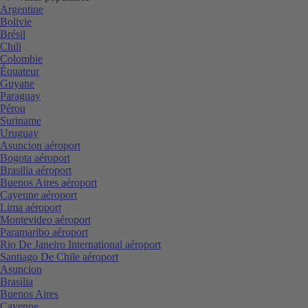
Argentine
Bolivie
Brésil
Chili
Colombie
Équateur
Guyane
Paraguay
Pérou
Suriname
Uruguay
Asuncion aéroport
Bogota aéroport
Brasilia aéroport
Buenos Aires aéroport
Cayenne aéroport
Lima aéroport
Montevideo aéroport
Paramaribo aéroport
Rio De Janeiro International aéroport
Santiago De Chile aéroport
Asuncion
Brasilia
Buenos Aires
Cayenne