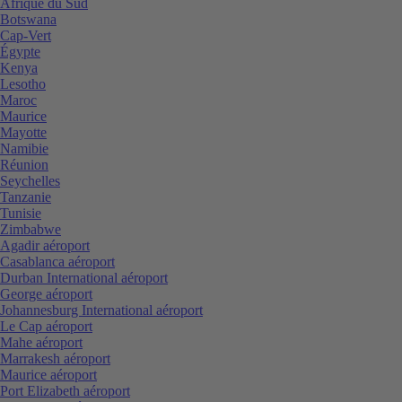
Afrique du Sud
Botswana
Cap-Vert
Égypte
Kenya
Lesotho
Maroc
Maurice
Mayotte
Namibie
Réunion
Seychelles
Tanzanie
Tunisie
Zimbabwe
Agadir aéroport
Casablanca aéroport
Durban International aéroport
George aéroport
Johannesburg International aéroport
Le Cap aéroport
Mahe aéroport
Marrakesh aéroport
Maurice aéroport
Port Elizabeth aéroport