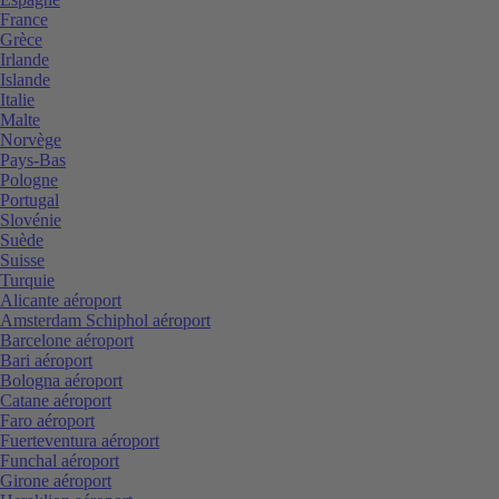
France
Grèce
Irlande
Islande
Italie
Malte
Norvège
Pays-Bas
Pologne
Portugal
Slovénie
Suède
Suisse
Turquie
Alicante aéroport
Amsterdam Schiphol aéroport
Barcelone aéroport
Bari aéroport
Bologna aéroport
Catane aéroport
Faro aéroport
Fuerteventura aéroport
Funchal aéroport
Girone aéroport