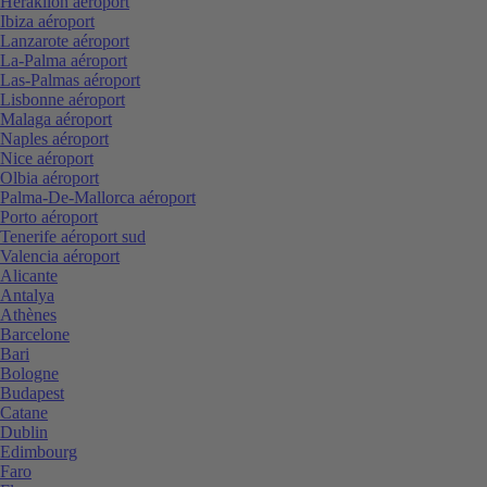
Heraklion aéroport
Ibiza aéroport
Lanzarote aéroport
La-Palma aéroport
Las-Palmas aéroport
Lisbonne aéroport
Malaga aéroport
Naples aéroport
Nice aéroport
Olbia aéroport
Palma-De-Mallorca aéroport
Porto aéroport
Tenerife aéroport sud
Valencia aéroport
Alicante
Antalya
Athènes
Barcelone
Bari
Bologne
Budapest
Catane
Dublin
Edimbourg
Faro